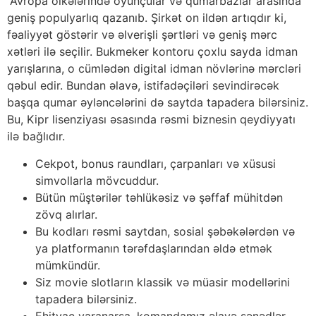
“Avropa ölkələrində oyunçular və qumarbazlar arasında
geniş populyarlıq qazanıb. Şirkət on ildən artıqdır ki,
fəaliyyət göstərir və əlverişli şərtləri və geniş mərc
xətləri ilə seçilir. Bukmeker kontoru çoxlu sayda idman
yarışlarına, o cümlədən digital idman növlərinə mərcləri
qəbul edir. Bundan əlavə, istifadəçiləri sevindirəcək
başqa qumar əyləncələrini də saytda tapadera bilərsiniz.
Bu, Kipr lisenziyası əsasında rəsmi biznesin qeydiyyatı
ilə bağlıdır.
Cekpot, bonus raundları, çarpanları və xüsusi
simvollarla mövcuddur.
Bütün müştərilər təhlükəsiz və şəffaf mühitdən
zövq alırlar.
Bu kodları rəsmi saytdan, sosial şəbəkələrdən və
ya platformanın tərəfdaşlarından əldə etmək
mümkündür.
Siz movie slotların klassik və müasir modellərini
tapadera bilərsiniz.
Ehityac yaranarsa, komandamız əlavə sənədlər