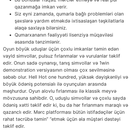
qazanmağa imkan verir.
Siz eyni zamanda, qumarla bağlı problemləri olan
şəxslərə yardım etməkdə ixtisaslaşan təşkilatlarla
əlaqə saxlaya bilərsiniz.
Qumarxananın fəaliyyəti lisenziya müqaviləsi
əsasında tənzimlənir.
Oyun böyük uduşlar üçün çoxlu imkanlar təmin edən
vayld simvollar, pulsuz fırlanmalar və vurulanlar təklif
edir. Onun sadə oynanışı, tanış simvollar və 1win
demonstration versiyasının olması çox sevilməsinə
səbəb olur. Hell Hot one hundred, yüksək dəyişkənliyi və
böyük ödəniş potensialı ilə oyunçuları arasında
məşhurdur. Oyun alovlu fırlanması ilə klassik meyvə
mövzusuna sahibdir. O, uduşlu simvollar və çoxlu sayda
ödəniş xətti təklif edir ki, bu da hər fırlanmanı maraqlı və
qazanclı edir. Mərc platforması bütün istifadəçilər üçün
rahat təcrübə təmin” “etmək üçün əla müştəri dəstəyi
təklif edir.