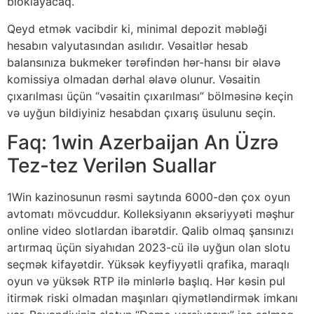
bloklayacaq.
Qeyd etmək vacibdir ki, minimal depozit məbləği
hesabın valyutasından asılıdır. Vəsaitlər hesab
balansınıza bukmeker tərəfindən hər-hansı bir əlavə
komissiya olmadan dərhal əlavə olunur. Vəsaitin
çıxarılması üçün “vəsaitin çıxarılması” bölməsinə keçin
və uyğun bildiyiniz hesabdan çıxarış üsulunu seçin.
Faq: 1win Azerbaijan An Üzrə
Tez-tez Verilən Suallar
1Win kazinosunun rəsmi saytında 6000-dən çox oyun
avtomatı mövcuddur. Kolleksiyanın əksəriyyəti məşhur
online video slotlardan ibarətdir. Qalib olmaq şansınızı
artırmaq üçün siyahıdan 2023-cü ilə uyğun olan slotu
seçmək kifayətdir. Yüksək keyfiyyətli qrafika, maraqlı
oyun və yüksək RTP ilə minlərlə başlıq. Hər kəsin pul
itirmək riski olmadan maşınları qiymətləndirmək imkanı