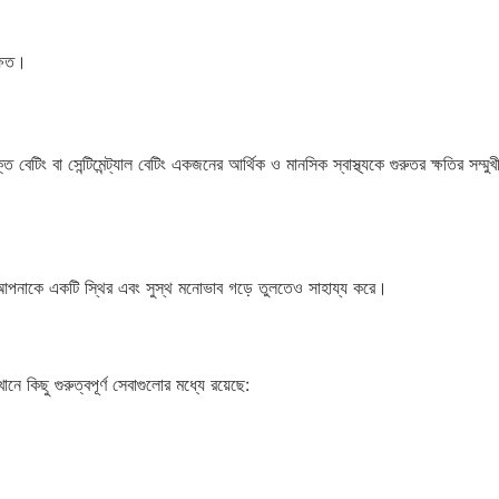
্ষিত।
্ত বেটিং বা সেন্টিমেন্ট্যাল বেটিং একজনের আর্থিক ও মানসিক স্বাস্থ্যকে গুরুতর ক্ষতির স
ি আপনাকে একটি স্থির এবং সুস্থ মনোভাব গড়ে তুলতেও সাহায্য করে।
ানে কিছু গুরুত্বপূর্ণ সেবাগুলোর মধ্যে রয়েছে: