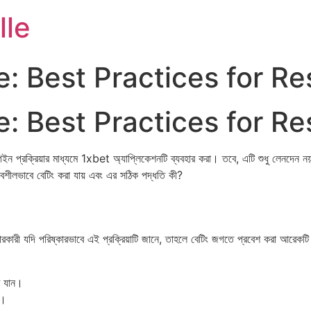
lle
e: Best Practices for Re
e: Best Practices for Re
 প্রক্রিয়ার মাধ্যমে 1xbet অ্যাপ্লিকেশনটি ব্যবহার করা। তবে, এটি শুধু লেনদেন নয়, ব
শীলভাবে বেটিং করা যায় এবং এর সঠিক পদ্ধতি কী?
রকারী যদি পরিষ্কারভাবে এই প্রক্রিয়াটি জানে, তাহলে বেটিং জগতে প্রবেশ করা আরেক
ে যান।
ড।