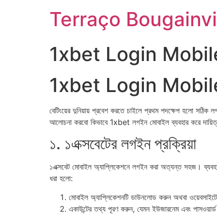
Terraço Bougainvi
1xbet Login Mobil
1xbet Login Mobil
বেটিংয়ের দুনিয়ায় প্রবেশ করতে চাইলে প্রথম পদক্ষেপ হলো সঠিক লগইন
আলোচনা করবো কিভাবে 1xbet লগইন মোবাইল ব্যবহার করে দায়িত্ব
১. ১এক্সবেটের লগইন প্রক্রিয়া
১এক্সবেট মোবাইল অ্যাপ্লিকেশনে লগইন করা অত্যন্ত সহজ। ব্যবহা
ধরা হলো:
মোবাইল অ্যাপ্লিকেশনটি ডাউনলোড করুন অথবা ওয়েবসাইট
একাউন্টের তথ্য পূরণ করুন, যেমন ইউজারনেম এবং পাসওয়ার্