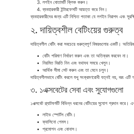
লগইন বোতামটি ক্লিক করুন।
ব্যবহারকারী ইন্টারফেসটি আয়ত্ত করে নিন।
ব্যবহারকারীদের জন্য এটি নিশ্চিত পতাকা যে লগইন নিরাপদ এবং সুরক
২. দায়িত্বশীল বেটিংয়ের গুরুত্ব
দায়িত্বশীল বেটিং করা সবচেয়ে গুরুত্বপূর্ণ বিষয়গুলোর একটি। অতিরিক
বেটিং পরিমাণ নির্ধারণ করুন এবং তা অতিক্রম করবেন না।
নিয়মিত বিরতি নিন এবং যথাযথ সময়ে খেলুন।
আর্থিক সীমা সেট করুন এবং তা মেনে চলুন।
দায়িত্বশীলভাবে বেটিং করলে শুধু সংক্রমণরোধী যত্নই নয়, বরং এট
৩. ১এক্সবেটের সেবা এবং সুযোগগুলো
১এক্সবেট প্ল্যাটফর্মটি বিভিন্ন ধরনের বেটিংয়ের সুযোগ প্রদান করে। এখ
লাইভ স্পোর্টস বেটিং।
ক্যাসিনো গেমস।
প্রমোশন এবং বোনাস।