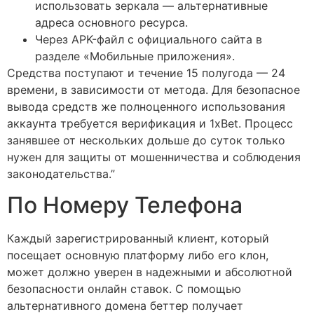
использовать зеркала — альтернативные
адреса основного ресурса.
Через APK-файл с официального сайта в
разделе «Мобильные приложения».
Средства поступают и течение 15 полугода — 24
времени, в зависимости от метода. Для безопасное
вывода средств же полноценного использования
аккаунта требуется верификация и 1xBet. Процесс
занявшее от нескольких дольше до суток только
нужен для защиты от мошенничества и соблюдения
законодательства.”
По Номеру Телефона
Каждый зарегистрированный клиент, который
посещает основную платформу либо его клон,
может должно уверен в надежными и абсолютной
безопасности онлайн ставок. С помощью
альтернативного домена беттер получает