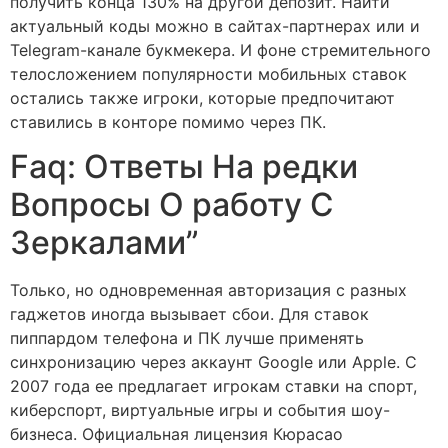
получить конца 130% на другой депозит. Найти
актуальный коды можно в сайтах-партнерах или и
Telegram-канале букмекера. И фоне стремительного
телосложением популярности мобильных ставок
остались также игроки, которые предпочитают
ставились в конторе помимо через ПК.
Faq: Ответы На редки
Вопросы О работу С
Зеркалами”
Только, но одновременная авторизация с разных
гаджетов иногда вызывает сбои. Для ставок
пиппардом телефона и ПК лучше применять
синхронизацию через аккаунт Google или Apple. С
2007 года ее предлагает игрокам ставки на спорт,
киберспорт, виртуальные игры и события шоу-
бизнеса. Официальная лицензия Кюрасао