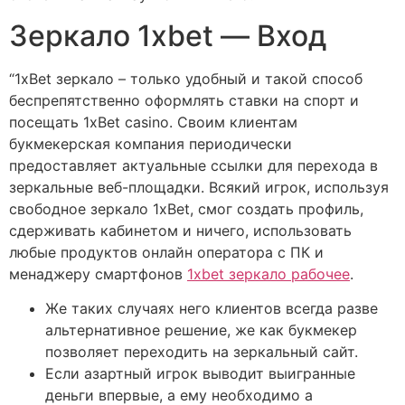
Зеркало 1xbet — Вход
“1xBet зеркало – только удобный и такой способ
беспрепятственно оформлять ставки на спорт и
посещать 1xBet casino. Своим клиентам
букмекерская компания периодически
предоставляет актуальные ссылки для перехода в
зеркальные веб-площадки. Всякий игрок, используя
свободное зеркало 1xBet, смог создать профиль,
сдерживать кабинетом и ничего, использовать
любые продуктов онлайн оператора с ПК и
менаджеру смартфонов
1xbet зеркало рабочее
.
Же таких случаях него клиентов всегда разве
альтернативное решение, же как букмекер
позволяет переходить на зеркальный сайт.
Если азартный игрок выводит выигранные
деньги впервые, а ему необходимо а