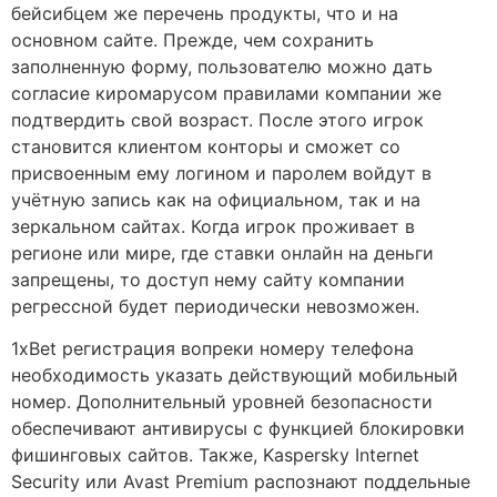
бейсибцем же перечень продукты, что и на
основном сайте. Прежде, чем сохранить
заполненную форму, пользователю можно дать
согласие киромарусом правилами компании же
подтвердить свой возраст. После этого игрок
становится клиентом конторы и сможет со
присвоенным ему логином и паролем войдут в
учётную запись как на официальном, так и на
зеркальном сайтах. Когда игрок проживает в
регионе или мире, где ставки онлайн на деньги
запрещены, то доступ нему сайту компании
регрессной будет периодически невозможен.
1xBet регистрация вопреки номеру телефона
необходимость указать действующий мобильный
номер. Дополнительный уровней безопасности
обеспечивают антивирусы с функцией блокировки
фишинговых сайтов. Также, Kaspersky Internet
Security или Avast Premium распознают поддельные