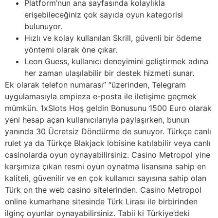
Platform’nun ana sayfasında kolaylıkla
erişebileceğiniz çok sayıda oyun kategorisi
bulunuyor.
Hızlı ve kolay kullanılan Skrill, güvenli bir ödeme
yöntemi olarak öne çıkar.
Leon Guess, kullanıcı deneyimini geliştirmek adına
her zaman ulaşılabilir bir destek hizmeti sunar.
Ek olarak telefon numarası” “üzerinden, Telegram
uygulamasıyla empieza e-posta ile iletişime geçmek
mümkün. 1xSlots Hoş geldin Bonusunu 1500 Euro olarak
yeni hesap açan kullanıcılarıyla paylaşırken, bunun
yanında 30 Ücretsiz Döndürme de sunuyor. Türkçe canlı
rulet ya da Türkçe Blakjack lobisine katılabilir veya canlı
casinolarda oyun oynayabilirsiniz. Casino Metropol yine
karşımıza çıkan resmi oyun oynatma lisansına sahip en
kaliteli, güvenilir ve en çok kullanıcı sayısına sahip olan
Türk on the web casino sitelerinden. Casino Metropol
online kumarhane sitesinde Türk Lirası ile birbirinden
ilginç oyunlar oynayabilirsiniz. Tabii ki Türkiye’deki