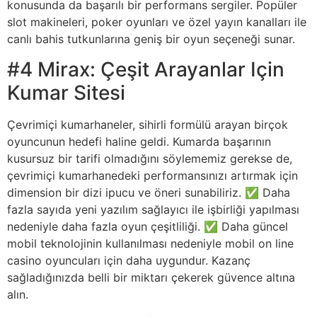
konusunda da başarılı bir performans sergiler. Popüler
slot makineleri, poker oyunları ve özel yayın kanalları ile
canlı bahis tutkunlarına geniş bir oyun seçeneği sunar.
#4 Mirax: Çeşit Arayanlar Için
Kumar Sitesi
Çevrimiçi kumarhaneler, sihirli formülü arayan birçok
oyuncunun hedefi haline geldi. Kumarda başarının
kusursuz bir tarifi olmadığını söylememiz gerekse de,
çevrimiçi kumarhanedeki performansınızı artırmak için
dimension bir dizi ipucu ve öneri sunabiliriz. ✅ Daha
fazla sayıda yeni yazılım sağlayıcı ile işbirliği yapılması
nedeniyle daha fazla oyun çeşitliliği. ✅ Daha güncel
mobil teknolojinin kullanılması nedeniyle mobil on line
casino oyuncuları için daha uygundur. Kazanç
sağladığınızda belli bir miktarı çekerek güvence altına
alın.