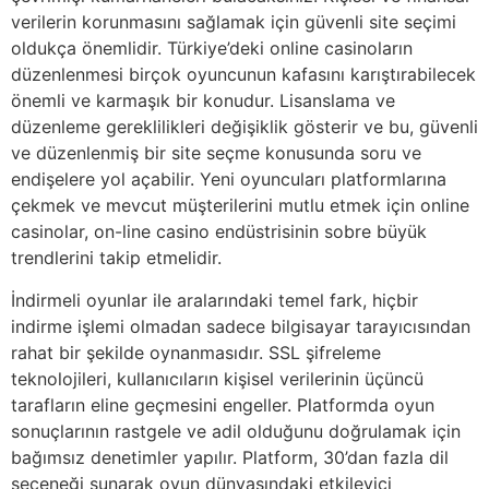
verilerin korunmasını sağlamak için güvenli site seçimi
oldukça önemlidir. Türkiye’deki online casinoların
düzenlenmesi birçok oyuncunun kafasını karıştırabilecek
önemli ve karmaşık bir konudur. Lisanslama ve
düzenleme gereklilikleri değişiklik gösterir ve bu, güvenli
ve düzenlenmiş bir site seçme konusunda soru ve
endişelere yol açabilir. Yeni oyuncuları platformlarına
çekmek ve mevcut müşterilerini mutlu etmek için online
casinolar, on-line casino endüstrisinin sobre büyük
trendlerini takip etmelidir.
İndirmeli oyunlar ile aralarındaki temel fark, hiçbir
indirme işlemi olmadan sadece bilgisayar tarayıcısından
rahat bir şekilde oynanmasıdır. SSL şifreleme
teknolojileri, kullanıcıların kişisel verilerinin üçüncü
tarafların eline geçmesini engeller. Platformda oyun
sonuçlarının rastgele ve adil olduğunu doğrulamak için
bağımsız denetimler yapılır. Platform, 30’dan fazla dil
seçeneği sunarak oyun dünyasındaki etkileyici