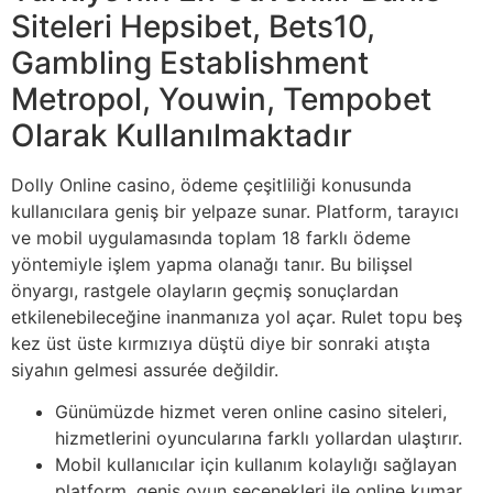
Siteleri Hepsibet, Bets10,
Gambling Establishment
Metropol, Youwin, Tempobet
Olarak Kullanılmaktadır
Dolly Online casino, ödeme çeşitliliği konusunda
kullanıcılara geniş bir yelpaze sunar. Platform, tarayıcı
ve mobil uygulamasında toplam 18 farklı ödeme
yöntemiyle işlem yapma olanağı tanır. Bu bilişsel
önyargı, rastgele olayların geçmiş sonuçlardan
etkilenebileceğine inanmanıza yol açar. Rulet topu beş
kez üst üste kırmızıya düştü diye bir sonraki atışta
siyahın gelmesi assurée değildir.
Günümüzde hizmet veren online casino siteleri,
hizmetlerini oyuncularına farklı yollardan ulaştırır.
Mobil kullanıcılar için kullanım kolaylığı sağlayan
platform, geniş oyun seçenekleri ile online kumar