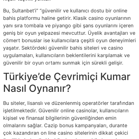
Bu, Sultanbet’i” “güvenilir ve kullanıcı dostu bir online
bahis platformu haline getirir. Klasik casino oyunlarının
yanı sıra tombala ve piyango gibi şans oyunlarını içeren
geniş bir oyun yelpazesi mevcuttur. Üyelik avantajları ve
cömert bonuslar ise kullanıcılara çeşitli oyun deneyimleri
yaşatır. Sektördeki güvenilir bahis siteleri ve casino
uygulamaları, kullanıcıların beklentilerini karşılamak ve
güvenilir bir oyun ortamı sunmak için sürekli gelişir.
Türkiye’de Çevrimiçi Kumar
Nasıl Oynanır?
Bu siteler, lisanslı ve düzenlenmiş operatörler tarafından
işletilmektedir. Güvenilir online casinolar, kullanıcıların
kişisel ve finansal bilgilerinin güvenliğinden emin
olmalarını sağlar. Cazip bonus kampanyaları, durante
çok kazandıran on line casino sitelerinin dikkat çekici