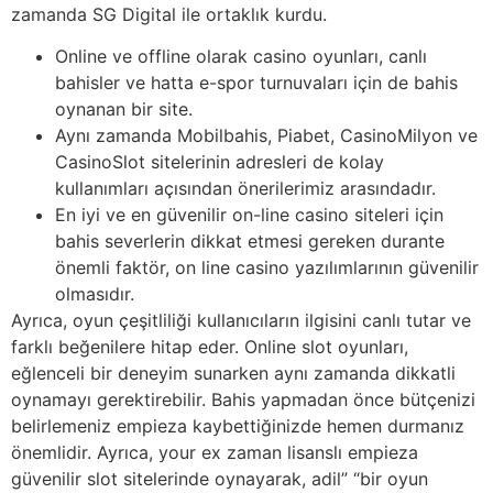
zamanda SG Digital ile ortaklık kurdu.
Online ve offline olarak casino oyunları, canlı
bahisler ve hatta e-spor turnuvaları için de bahis
oynanan bir site.
Aynı zamanda Mobilbahis, Piabet, CasinoMilyon ve
CasinoSlot sitelerinin adresleri de kolay
kullanımları açısından önerilerimiz arasındadır.
En iyi ve en güvenilir on-line casino siteleri için
bahis severlerin dikkat etmesi gereken durante
önemli faktör, on line casino yazılımlarının güvenilir
olmasıdır.
Ayrıca, oyun çeşitliliği kullanıcıların ilgisini canlı tutar ve
farklı beğenilere hitap eder. Online slot oyunları,
eğlenceli bir deneyim sunarken aynı zamanda dikkatli
oynamayı gerektirebilir. Bahis yapmadan önce bütçenizi
belirlemeniz empieza kaybettiğinizde hemen durmanız
önemlidir. Ayrıca, your ex zaman lisanslı empieza
güvenilir slot sitelerinde oynayarak, adil” “bir oyun