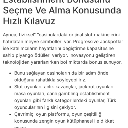
Seçme Ve Alma Konusunda
Hızlı Kılavuz
Ayrıca, fiziksel” “casinolardaki orijinal slot makinelerini
hatırlatan meyve sembolleri var. Progressive Jackpotlar
ise katılımcıların hayatlarını değiştirme kapasitesine
sahip piyango ödülleri veriyor. İnovasyonu geliştiren
teknolojiden yararlanırken bol miktarda bonus sunuyor.
Bunu sağlayan casinoların da bir adım önde
olduğunu rahatlıkla söyleyebiliriz.
Slot oyunları, anlık kazançlar, jackpot oyunları,
masa oyunları, canlı gambling establishment
oyunları gibi farklı kategorilerdeki oyunlar, Türk
oyuncularının ilgisini çekiyor.
Çevrimiçi oyun platformu, oyun çeşitliliği
konusunda zengin oyun kütüphanesi ile dikkat
çeker.