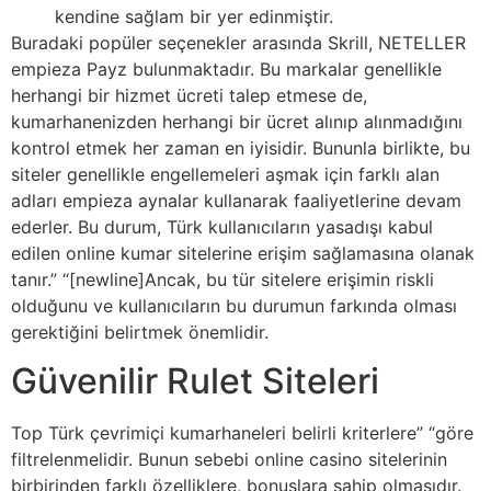
kendine sağlam bir yer edinmiştir.
Buradaki popüler seçenekler arasında Skrill, NETELLER
empieza Payz bulunmaktadır. Bu markalar genellikle
herhangi bir hizmet ücreti talep etmese de,
kumarhanenizden herhangi bir ücret alınıp alınmadığını
kontrol etmek her zaman en iyisidir. Bununla birlikte, bu
siteler genellikle engellemeleri aşmak için farklı alan
adları empieza aynalar kullanarak faaliyetlerine devam
ederler. Bu durum, Türk kullanıcıların yasadışı kabul
edilen online kumar sitelerine erişim sağlamasına olanak
tanır.” “[newline]Ancak, bu tür sitelere erişimin riskli
olduğunu ve kullanıcıların bu durumun farkında olması
gerektiğini belirtmek önemlidir.
Güvenilir Rulet Siteleri
Top Türk çevrimiçi kumarhaneleri belirli kriterlere” “göre
filtrelenmelidir. Bunun sebebi online casino sitelerinin
birbirinden farklı özelliklere, bonuslara sahip olmasıdır.