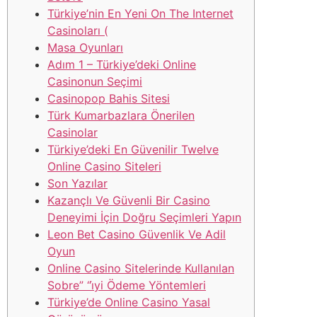
Türkiye’nin En Yeni On The Internet
Casinoları (
Masa Oyunları
Adım 1 – Türkiye’deki Online
Casinonun Seçimi
Casinopop Bahis Sitesi
Türk Kumarbazlara Önerilen
Casinolar
Türkiye’deki En Güvenilir Twelve
Online Casino Siteleri
Son Yazılar
Kazançlı Ve Güvenli Bir Casino
Deneyimi İçin Doğru Seçimleri Yapın
Leon Bet Casino Güvenlik Ve Adil
Oyun
Online Casino Sitelerinde Kullanılan
Sobre” “i̇yi Ödeme Yöntemleri
Türkiye’de Online Casino Yasal