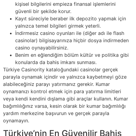
kişisel bilgilerini empieza finansal işlemlerini
güvenli bir şekilde korur.
Kayıt süreciyle beraber ilk depozito yapmak için
yalnızca temel bilgileri girmek yeterli.
İndirmesiz casino oyunları ile (diğer adı ile flash
casinolar) bilgisayarınıza hiçbir dosya indirmeden
casino oynayabilirsiniz.
Benim en eğlendiğim bölüm kültür ve politika gibi
konularda da bahis imkanı sunması.
Türkiye Casinority kataloğundaki casinolar gerçek
parayla oynamak içindir ve yalnızca kaybetmeyi göze
alabileceğiniz parayı yatırmanız gerekir. Kumar
oynamanızı kontrol etmek için para yatırma limitleri
veya kendi kendini dışlama gibi araçlar kullanın. Kumar
bağımlılığınız varsa, kesin olarak bir kumar bağımlılığı
yardım merkezine başvurun ve gerçek parayla
oynamayın.
Türkiye’nin En Güvenilir Bahis