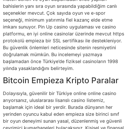
bahislerin yanı sıra oyun sırasında yapabildiğim canlı
seçenekler mevcut. Çok sayıda oyun ve e-spor
seçeneği, minimum yatırımla fiel kazanç elde etme
imkanı sunuyor. Pin Up casino uygulaması ve casino
platformu, en iyi online casinolar üzerinde mevcut https
protokolü empieza bir SSL sertifikası ile destekleniyor.
Bu güvenlik önlemleri neticesinde sitenin resmiyetini
doğrulamak mümkün. Bu incelemeyi yazmaya
başlamadan önce Türkiye’de fiziksel casinoların 1998
yılında yasaklandığını belirteyim.
Bitcoin Empieza Kripto Paralar
Dolayısıyla, güvenilir bir Türkiye online online casino
arıyorsanız, uluslararası lisanslı casino listemiz,
başlamak için ideal bir yerdir. Burada dünyanın her
yerinden oyuncu kabul eden empieza size birinci sınıf
bir oyun deneyimi sunan yasal, düzenlenmiş ve güvenli
çevrimiçi kumarhaneleri bulacaksınız. Kişisel ve finansal