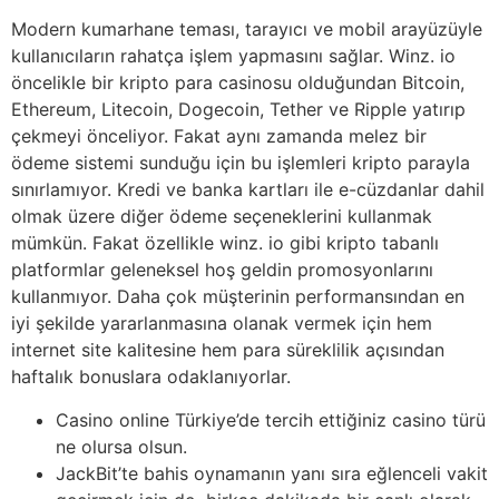
Modern kumarhane teması, tarayıcı ve mobil arayüzüyle
kullanıcıların rahatça işlem yapmasını sağlar. Winz. io
öncelikle bir kripto para casinosu olduğundan Bitcoin,
Ethereum, Litecoin, Dogecoin, Tether ve Ripple yatırıp
çekmeyi önceliyor. Fakat aynı zamanda melez bir
ödeme sistemi sunduğu için bu işlemleri kripto parayla
sınırlamıyor. Kredi ve banka kartları ile e-cüzdanlar dahil
olmak üzere diğer ödeme seçeneklerini kullanmak
mümkün. Fakat özellikle winz. io gibi kripto tabanlı
platformlar geleneksel hoş geldin promosyonlarını
kullanmıyor. Daha çok müşterinin performansından en
iyi şekilde yararlanmasına olanak vermek için hem
internet site kalitesine hem para süreklilik açısından
haftalık bonuslara odaklanıyorlar.
Casino online Türkiye’de tercih ettiğiniz casino türü
ne olursa olsun.
JackBit’te bahis oynamanın yanı sıra eğlenceli vakit