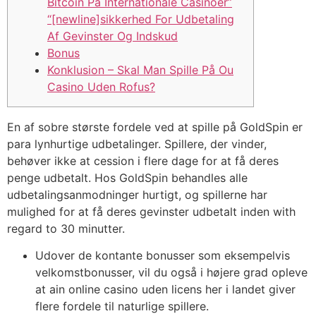
Bitcoin På Internationale Casinoer”
“[newline]sikkerhed For Udbetaling
Af Gevinster Og Indskud
Bonus
Konklusion – Skal Man Spille På Ou
Casino Uden Rofus?
En af sobre største fordele ved at spille på GoldSpin er
para lynhurtige udbetalinger. Spillere, der vinder,
behøver ikke at cession i flere dage for at få deres
penge udbetalt. Hos GoldSpin behandles alle
udbetalingsanmodninger hurtigt, og spillerne har
mulighed for at få deres gevinster udbetalt inden with
regard to 30 minutter.
Udover de kontante bonusser som eksempelvis
velkomstbonusser, vil du også i højere grad opleve
at ain online casino uden licens her i landet giver
flere fordele til naturlige spillere.