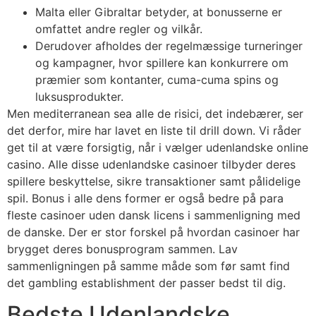
Malta eller Gibraltar betyder, at bonusserne er
omfattet andre regler og vilkår.
Derudover afholdes der regelmæssige turneringer
og kampagner, hvor spillere kan konkurrere om
præmier som kontanter, cuma-cuma spins og
luksusprodukter.
Men mediterranean sea alle de risici, det indebærer, ser
det derfor, mire har lavet en liste til drill down. Vi råder
get til at være forsigtig, når i vælger udenlandske online
casino. Alle disse udenlandske casinoer tilbyder deres
spillere beskyttelse, sikre transaktioner samt pålidelige
spil. Bonus i alle dens former er også bedre på para
fleste casinoer uden dansk licens i sammenligning med
de danske. Der er stor forskel på hvordan casinoer har
brygget deres bonusprogram sammen. Lav
sammenligningen på samme måde som før samt find
det gambling establishment der passer bedst til dig.
Bedste Udenlandske