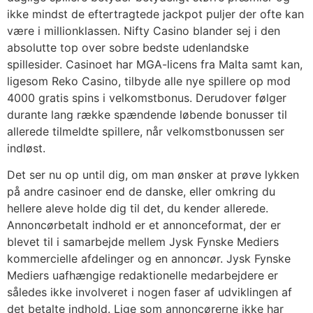
ikke mindst de eftertragtede jackpot puljer der ofte kan
være i millionklassen. Nifty Casino blander sej i den
absolutte top over sobre bedste udenlandske
spillesider. Casinoet har MGA-licens fra Malta samt kan,
ligesom Reko Casino, tilbyde alle nye spillere op mod
4000 gratis spins i velkomstbonus. Derudover følger
durante lang række spændende løbende bonusser til
allerede tilmeldte spillere, når velkomstbonussen ser
indløst.
Det ser nu op until dig, om man ønsker at prøve lykken
på andre casinoer end de danske, eller omkring du
hellere aleve holde dig til det, du kender allerede.
Annoncørbetalt indhold er et annonceformat, der er
blevet til i samarbejde mellem Jysk Fynske Mediers
kommercielle afdelinger og en annoncør. Jysk Fynske
Mediers uafhængige redaktionelle medarbejdere er
således ikke involveret i nogen faser af udviklingen af
det betalte indhold. Lige som annoncørerne ikke har