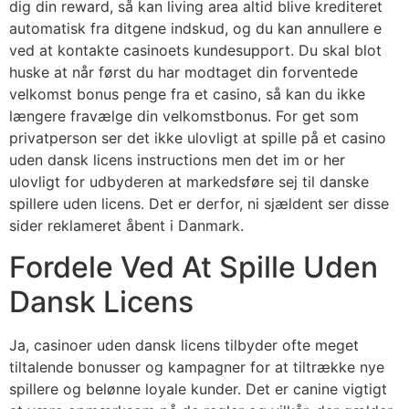
dig din reward, så kan living area altid blive krediteret
automatisk fra ditgene indskud, og du kan annullere e
ved at kontakte casinoets kundesupport. Du skal blot
huske at når først du har modtaget din forventede
velkomst bonus penge fra et casino, så kan du ikke
længere fravælge din velkomstbonus. For get som
privatperson ser det ikke ulovligt at spille på et casino
uden dansk licens instructions men det im or her
ulovligt for udbyderen at markedsføre sej til danske
spillere uden licens. Det er derfor, ni sjældent ser disse
sider reklameret åbent i Danmark.
Fordele Ved At Spille Uden
Dansk Licens
Ja, casinoer uden dansk licens tilbyder ofte meget
tiltalende bonusser og kampagner for at tiltrække nye
spillere og belønne loyale kunder. Det er canine vigtigt