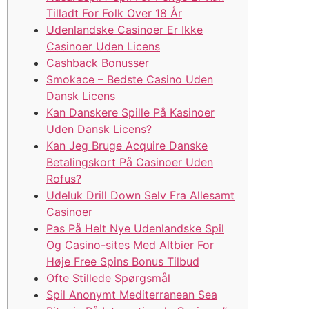
Tilladt For Folk Over 18 År
Udenlandske Casinoer Er Ikke
Casinoer Uden Licens
Cashback Bonusser
Smokace – Bedste Casino Uden
Dansk Licens
Kan Danskere Spille På Kasinoer
Uden Dansk Licens?
Kan Jeg Bruge Acquire Danske
Betalingskort På Casinoer Uden
Rofus?
Udeluk Drill Down Selv Fra Allesamt
Casinoer
Pas På Helt Nye Udenlandske Spil
Og Casino-sites Med Altbier For
Høje Free Spins Bonus Tilbud
Ofte Stillede Spørgsmål
Spil Anonymt Mediterranean Sea