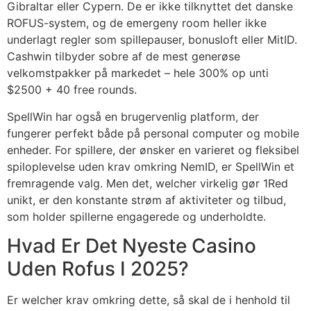
Gibraltar eller Cypern. De er ikke tilknyttet det danske
ROFUS-system, og de emergeny room heller ikke
underlagt regler som spillepauser, bonusloft eller MitID.
Cashwin tilbyder sobre af de mest generøse
velkomstpakker på markedet – hele 300% op unti
$2500 + 40 free rounds.
SpellWin har også en brugervenlig platform, der
fungerer perfekt både på personal computer og mobile
enheder. For spillere, der ønsker en varieret og fleksibel
spiloplevelse uden krav omkring NemID, er SpellWin et
fremragende valg. Men det, welcher virkelig gør 1Red
unikt, er den konstante strøm af aktiviteter og tilbud,
som holder spillerne engagerede og underholdte.
Hvad Er Det Nyeste Casino
Uden Rofus I 2025?
Er welcher krav omkring dette, så skal de i henhold til