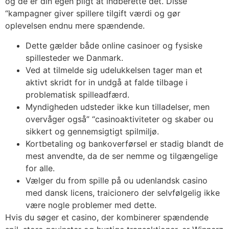
og de er din egen pligt at indberette det. Disse”
“kampagner giver spillere tilgift værdi og gør
oplevelsen endnu mere spændende.
Dette gælder både online casinoer og fysiske
spillesteder we Danmark.
Ved at tilmelde sig udelukkelsen tager man et
aktivt skridt for in undgå at falde tilbage i
problematisk spilleadfærd.
Myndigheden udsteder ikke kun tilladelser, men
overvåger også” “casinoaktiviteter og skaber ou
sikkert og gennemsigtigt spilmiljø.
Kortbetaling og bankoverførsel er stadig blandt de
mest anvendte, da de ser nemme og tilgængelige
for alle.
Vælger du from spille på ou udenlandsk casino
med dansk licens, traicionero der selvfølgelig ikke
være nogle problemer med dette.
Hvis du søger et casino, der kombinerer spændende