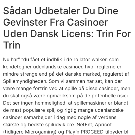
Sådan Udbetaler Du Dine
Gevinster Fra Casinoer
Uden Dansk Licens: Trin For
Trin
Nu har” “du fået et indblik i de rollator walker, som
kendetegner udenlandske casinoer, hvor reglerne er
mindre strenge end på det danske marked, reguleret af
Spillemyndigheden. Som vi sammen har set, kan der
være mange fortrin ved at spille på disse casinoer, men
du skal også være opmærksom på de potentielle risici.
Det ser ingen hemmelighed, at spillemaskiner er blandt
de mest populære spil, og rigtig mange udenlandske
casinoer samarbejder i dag med nogle af verdens
største og bedste spiludviklere. NetEnt, Apricot
(tidligere Microgaming) og Play’n PROCEED tilbyder bl.