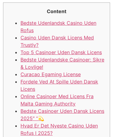
Content
Bedste Udenlandsk Casino Uden
Rofus
Сasino Uden Dansk Licens Med
Trustly?
Top 5 Casinoer Uden Dansk Licens
Bedste Udenlandske Casinoer: Sikre
& Lovlige!
Curacao Egaming License
Fordele Ved At Spille Uden Dansk
Licens
Online Casinoer Med Licens Fra
Malta Gaming Authority
Bedste Casinoer Uden Dansk Licens
2025″ “💫
Hvad Er Det Nyeste Casino Uden
Rofus I 2025?