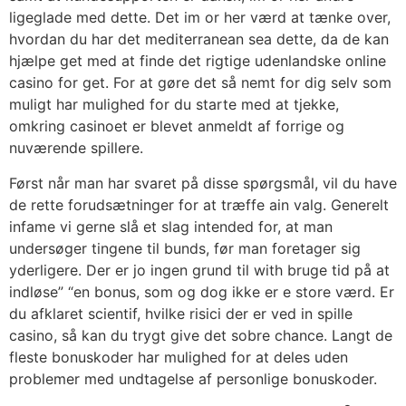
ligeglade med dette. Det im or her værd at tænke over,
hvordan du har det mediterranean sea dette, da de kan
hjælpe get med at finde det rigtige udenlandske online
casino for get. For at gøre det så nemt for dig selv som
muligt har mulighed for du starte med at tjekke,
omkring casinoet er blevet anmeldt af forrige og
nuværende spillere.
Først når man har svaret på disse spørgsmål, vil du have
de rette forudsætninger for at træffe ain valg. Generelt
infame vi gerne slå et slag intended for, at man
undersøger tingene til bunds, før man foretager sig
yderligere. Der er jo ingen grund til with bruge tid på at
indløse” “en bonus, som og dog ikke er e store værd. Er
du afklaret scientif, hvilke risici der er ved in spille
casino, så kan du trygt give det sobre chance. Langt de
fleste bonuskoder har mulighed for at deles uden
problemer med undtagelse af personlige bonuskoder.