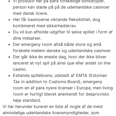
Vi producir her på para forskellige bonustyper,
person kan støde på på de udenlandske casinoer
med dansk licens.
Her får kasinoerne viktande fleksibilitet, dog
kombineret med sikkerhedskrav.
Du vil kun afholde udgifter til selve spillet i form af
dine indsatser.
Der emergeny room altså både store og små
forskelle mellem danske og udenlandske casinoer.
Der går ikke én eneste dag, hvor der ikke bliver
lanceret et nyt spil på ainsi que eller andet on line
casino.
Estlands spillelicens, udstedt af EMTA (Estonian
Tax in addition to Customs Board), emergeny
room en af para nyere licenser i Europa, men living
room er hurtigt blevet anerkendt for desprovisto
høje standard.
Vi har herunder kureret en liste af nogle af de mest
almindelige udenlandske licensmyndigheder, som