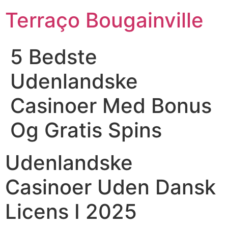
Terraço Bougainville
5 Bedste
Udenlandske
Casinoer Med Bonus
Og Gratis Spins
Udenlandske
Casinoer Uden Dansk
Licens I 2025