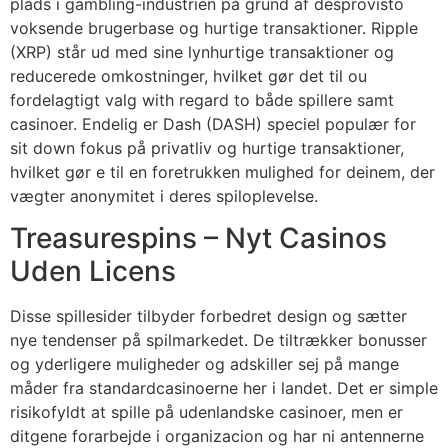
plads i gambling-industrien på grund af desprovisto
voksende brugerbase og hurtige transaktioner. Ripple
(XRP) står ud med sine lynhurtige transaktioner og
reducerede omkostninger, hvilket gør det til ou
fordelagtigt valg with regard to både spillere samt
casinoer. Endelig er Dash (DASH) speciel populær for
sit down fokus på privatliv og hurtige transaktioner,
hvilket gør e til en foretrukken mulighed for deinem, der
vægter anonymitet i deres spiloplevelse.
Treasurespins – Nyt Casinos
Uden Licens
Disse spillesider tilbyder forbedret design og sætter
nye tendenser på spilmarkedet. De tiltrækker bonusser
og yderligere muligheder og adskiller sej på mange
måder fra standardcasinoerne her i landet. Det er simple
risikofyldt at spille på udenlandske casinoer, men er
ditgene forarbejde i organizacion og har ni antennerne