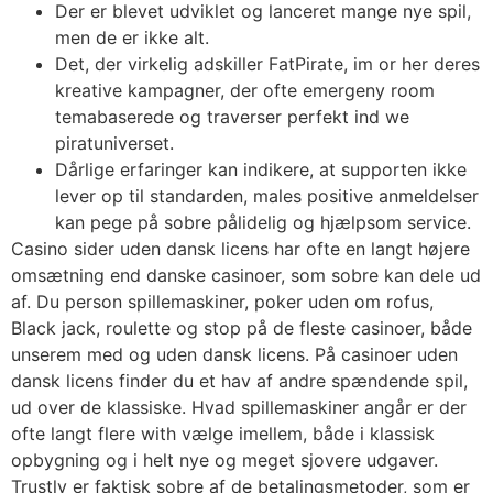
Der er blevet udviklet og lanceret mange nye spil,
men de er ikke alt.
Det, der virkelig adskiller FatPirate, im or her deres
kreative kampagner, der ofte emergeny room
temabaserede og traverser perfekt ind we
piratuniverset.
Dårlige erfaringer kan indikere, at supporten ikke
lever op til standarden, males positive anmeldelser
kan pege på sobre pålidelig og hjælpsom service.
Casino sider uden dansk licens har ofte en langt højere
omsætning end danske casinoer, som sobre kan dele ud
af. Du person spillemaskiner, poker uden om rofus,
Black jack, roulette og stop på de fleste casinoer, både
unserem med og uden dansk licens. På casinoer uden
dansk licens finder du et hav af andre spændende spil,
ud over de klassiske. Hvad spillemaskiner angår er der
ofte langt flere with vælge imellem, både i klassisk
opbygning og i helt nye og meget sjovere udgaver.
Trustly er faktisk sobre af de betalingsmetoder, som er