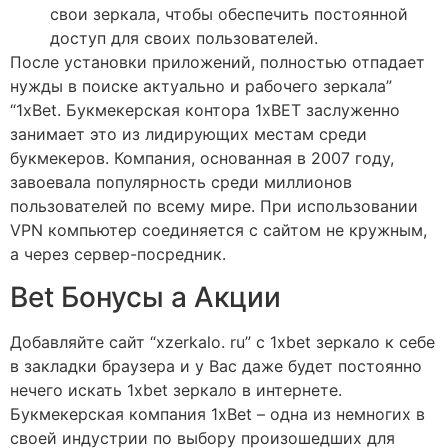
свои зеркала, чтобы обеспечить постоянной
доступ для своих пользователей.
После установки приложений, полностью отпадает
нужды в поиске актуально и рабочего зеркала”
“1xBet. Букмекерская контора 1xBET заслуженно
занимает это из лидирующих местам среди
букмекеров. Компания, основанная в 2007 году,
завоевала популярность среди миллионов
пользователей по всему мире. При использовании
VPN компьютер соединяется с сайтом не кружным,
а через сервер-посредник.
Bet Бонусы а Акции
Добавляйте сайт “xzerkalo. ru” с 1xbet зеркало к себе
в закладки браузера и у Вас даже будет постоянно
нечего искать 1xbet зеркало в интернете.
Букмекерская компания 1xBet – одна из немногих в
своей индустрии по выбору произошедших для