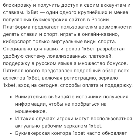
блокировку и получить доступ к своим аккаунтам и
ставкам. 1xBet — один одного крупнейших и менее
популярных букмекерских сайтов в России.
Платформа предлагает пользователям возможности
делать ставки и спорт, играть в онлайн-казино,
киберспорт только виртуальные виды спорта.
Специально для наших игроков 1хБет разработал
удобную систему локализованных платежей,
поддержку в русском языке а множество бонусов.
Пятиволнового представлен подробный обзор всех
аспектов 1xBet, включая регистрацию, зеркало
1xbet, вход на сегодня, способы оплата и поддержку.
Внимательно выбирайте источники получения
информации, чтобы не пробраться на
мошенников.
И таких случаях игроки могут воспользоваться
актуально рабочим зеркалом 1xbet.
Букмекерская контора 1xbet часто обновляет