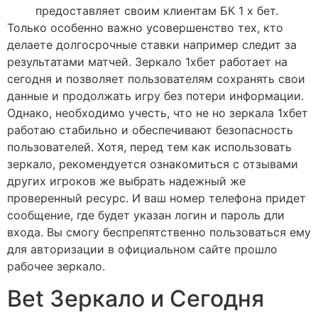
предоставляет своим клиентам БК 1 х бет.
Только особенно важно усовершенство тех, кто
делаете долгосрочные ставки например следит за
результатами матчей. Зеркало 1хбет работает на
сегодня и позволяет пользователям сохранять свои
данные и продолжать игру без потери информации.
Однако, необходимо учесть, что не но зеркала 1хбет
работаю стабильно и обеспечивают безопасность
пользователей. Хотя, перед тем как использовать
зеркало, рекомендуется ознакомиться с отзывами
других игроков же выбрать надежный же
проверенный ресурс. И ваш номер телефона придет
сообщение, где будет указан логин и пароль дли
входа. Вы смогу беспрепятственно пользоваться ему
для авторизации в официальном сайте прошло
рабочее зеркало.
Bet Зеркало и Сегодня