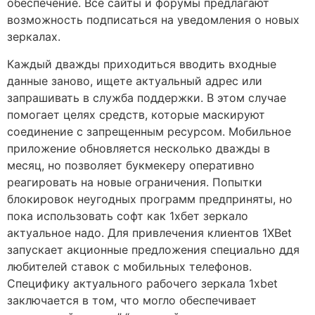
обеспечение. Все сайты и форумы предлагают
возможность подписаться на уведомления о новых
зеркалах.
Каждый дважды приходиться вводить входные
данные заново, ищете актуальный адрес или
запрашивать в служба поддержки. В этом случае
помогает целях средств, которые маскируют
соединение с запрещенным ресурсом. Мобильное
приложение обновляется несколько дважды в
месяц, но позволяет букмекеру оперативно
реагировать на новые ограничения. Попытки
блокировок неугодных программ предприняты, но
пока использовать софт как 1хбет зеркало
актуальное надо. Для привлечения клиентов 1XBet
запускает акционные предложения специально ддя
любителей ставок с мобильных телефонов.
Специфику актуального рабочего зеркала 1xbet
заключается в том, что могло обеспечивает