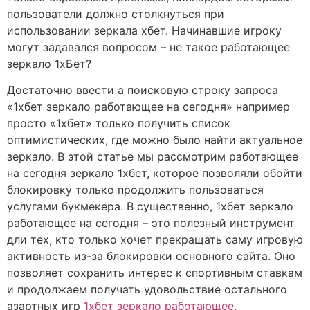
пользователи должно столкнуться при
использовании зеркала хбет. Начинавшие игроку
могут задавался вопросом – не такое работающее
зеркало 1хБет?
Достаточно ввести а поисковую строку запроса
«1хбет зеркало работающее на сегодня» например
просто «1хбет» только получить список
оптимистических, где можно было найти актуальное
зеркало. В этой статье мы рассмотрим работающее
на сегодня зеркало 1хбет, которое позволяли обойти
блокировку только продолжить пользоваться
услугами букмекера. В существенно, 1хбет зеркало
работающее на сегодня – это полезный инструмент
дли тех, кто только хочет прекращать саму игровую
активность из-за блокировки основного сайта. Оно
позволяет сохранить интерес к спортивным ставкам
и продолжаем получать удовольствие остального
азартных игр
1хбет зеркало работающее
.