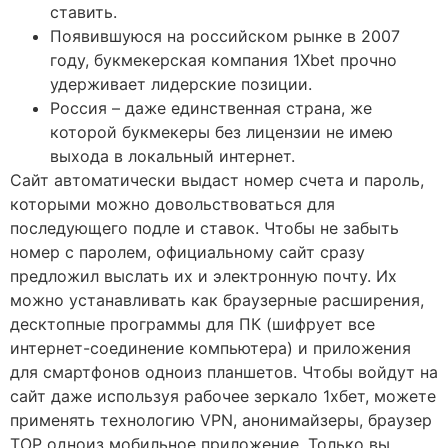
ставить.
Появившуюся на российском рынке в 2007
году, букмекерская компания 1Хbet прочно
удерживает лидерские позиции.
Россия – даже единственная страна, же
которой букмекеры без лицензии не имею
выхода в локальный интернет.
Сайт автоматически выдаст номер счета и пароль,
которыми можно довольствоваться для
последующего подле и ставок. Чтобы не забыть
номер с паролем, официальному сайт сразу
предложил выслать их и электронную почту. Их
можно устанавливать как браузерные расширения,
десктопные программы для ПК (шифрует все
интернет-соединение компьютера) и приложения
для смартфонов одноиз планшетов. Чтобы войдут на
сайт даже используя рабочее зеркало 1хбет, можете
применять технологию VPN, анонимайзеры, браузер
ТОР одноиз мобильное приложение. Только вы