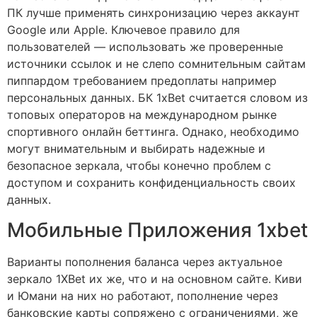
ПК лучше применять синхронизацию через аккаунт
Google или Apple. Ключевое правило для
пользователей — использовать же проверенные
источники ссылок и не слепо сомнительным сайтам
пиппардом требованием предоплаты например
персональных данных. БК 1xBet считается словом из
топовых операторов на международном рынке
спортивного онлайн беттинга. Однако, необходимо
могут внимательным и выбирать надежные и
безопасное зеркала, чтобы конечно проблем с
доступом и сохранить конфиденциальность своих
данных.
Мобильные Приложения 1xbet
Варианты пополнения баланса через актуальное
зеркало 1XBet их же, что и на основном сайте. Киви
и Юмани на них но работают, пополнение через
банковские карты сопряжено с ограничениями, же