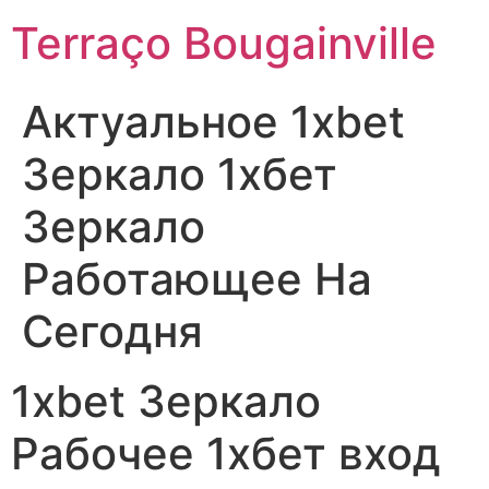
Terraço Bougainville
Актуальное 1xbet
Зеркало 1хбет
Зеркало
Работающее На
Сегодня
1xbet Зеркало
Рабочее 1хбет вход