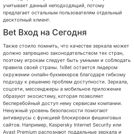
учитывает данный неподходящий, потому
предлагает остальным пользователям отдельный
десктопный клиент.
Bet Вход на Сегодня
Также стоило помнить, что качестве зеркала может
должно запрещено законодательством тех стран,
поэтому игрокам следует быть умными и соблюдать
правила своей страны. 1xBet остается лидером
окружении онлайн-букмекеров благодаря гибкому
подходу к решению проблем доступности. Зеркала,
соцсети, мессенджеры а мобильное приложение
образуют экосистему, которая позволяет
бесперебойный доступ нему сервисам компании.
Ненужный уровень безопасности помогают
антивирусы с функцией блокировки фишинговых
сайтов. Например, Kaspersky Internet Security или
Avast Premium распознают поддельные зеркала и