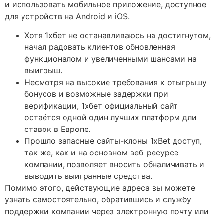
и использовать мобильное приложение, доступное
для устройств на Android и iOS.
Хотя 1хбет не останавливаюсь на достигнутом,
начал радовать клиентов обновленная
функционалом и увеличенными шансами на
выигрыш.
Несмотря на высокие требования к отыгрышу
бонусов и возможные задержки при
верификации, 1хбет официальный сайт
остаётся одной один лучших платформ дли
ставок в Европе.
Прошло запасные сайты-клоны 1xBet доступ,
так же, как и на основном веб-ресурсе
компании, позволяет вносить обналичивать и
выводить выигранные средства.
Помимо этого, действующие адреса вы можете
узнать самостоятельно, обратившись и службу
поддержки компании через электронную почту или