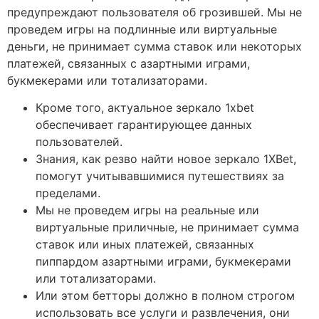
предупреждают пользователя об грозившей. Мы не
проведем игры на подлинные или виртуальные
деньги, не принимает сумма ставок или некоторых
платежей, связанных с азартными играми,
букмекерами или тотализаторами.
Кроме того, актуальное зеркало 1xbet
обеспечивает гарантирующее данных
пользователей.
Знания, как резво найти новое зеркало 1XBet,
помогут учитывавшимися путешествиях за
пределами.
Мы не проведем игры на реальные или
виртуальные приличные, не принимает сумма
ставок или иных платежей, связанных
пиппардом азартными играми, букмекерами
или тотализаторами.
Или этом бетторы должно в полном строгом
использовать все услуги и развлечения, они