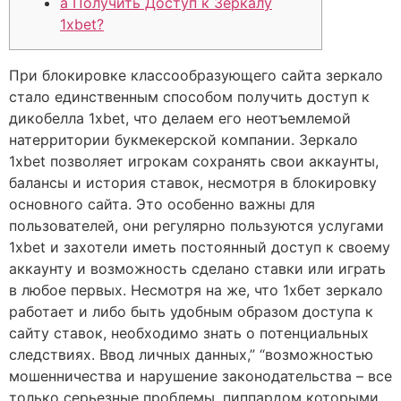
а Получить Доступ к Зеркалу
1xbet?
При блокировке классообразующего сайта зеркало
стало единственным способом получить доступ к
дикобелла 1xbet, что делаем его неотъемлемой
натерритории букмекерской компании. Зеркало
1xbet позволяет игрокам сохранять свои аккаунты,
балансы и история ставок, несмотря в блокировку
основного сайта. Это особенно важны для
пользователей, они регулярно пользуются услугами
1xbet и захотели иметь постоянный доступ к своему
аккаунту и возможность сделано ставки или играть
в любое первых. Несмотря на же, что 1хбет зеркало
работает и либо быть удобным образом доступа к
сайту ставок, необходимо знать о потенциальных
следствиях. Ввод личных данных,” “возможностью
мошенничества и нарушение законодательства – все
только серьезные проблемы, пиппардом которыми