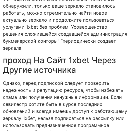
обнаружили, только ваше зеркало становилось
работать, можно стремительно найти новое
актуально зеркало и продолжите пользоваться
услугами 1xbet без проблем. Усовершенство
решения сложившейся создавшейся администрация
букмекерской конторы” “периодически создает
зеркала.
проход На Сайт 1xbet Через
Другие источника
Однако, перед подпиской следует проверить
надежность и репутацию ресурса, чтобы избежать
спама или получения ненужные информации. Если
севилестр хотите быть в курсе последних
обновлений и всегда имеешь доступ к работающему
зеркалу 1хбет, нельзя подписаться на рассылку или
использовать предназначенное программное