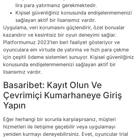
lira para yatırmanız gerekmektedir.
Kişisel güvenliğiniz konusunda endişelenmemenizi
sağlayan aktif bir lisansımız vardır.
Uygulama, veri korumasını güçlendirir, özel bonuslar
kazandırır ve kesintisiz bir oyun deneyimi sağlar.
Platformumuz 2023’ten beri faaliyet gösteriyor ve
oyunculara em virtude de yatırma ve hızlı para çekme
için çeşitli ödeme sistemleri sunuyor. Kişisel güvenliğiniz
konusunda endişelenmemenizi sağlayan aktif bir
lisansımız vardır.
Basaribet: Kayıt Olun Ve
Çevrimiçi Kumarhaneye Giriş
Yapın
Eğer herhangi bir sorunla karşılaşırsanız, müşteri
hizmetleri ile iletişime geçebilir veya uygulamayı
yeniden kurmayı deneyebilirsiniz. Evet, oyuncular trial