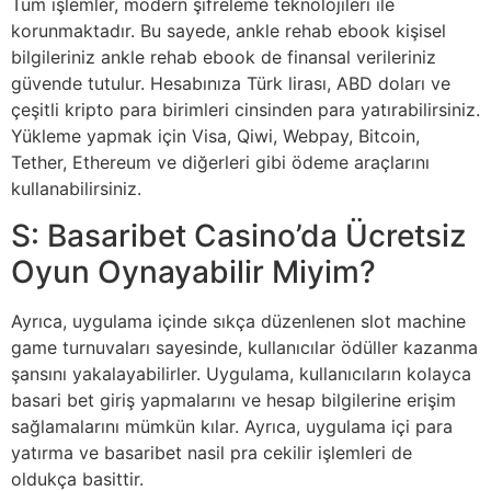
Tüm işlemler, modern şifreleme teknolojileri ile
korunmaktadır. Bu sayede, ankle rehab ebook kişisel
bilgileriniz ankle rehab ebook de finansal verileriniz
güvende tutulur. Hesabınıza Türk lirası, ABD doları ve
çeşitli kripto para birimleri cinsinden para yatırabilirsiniz.
Yükleme yapmak için Visa, Qiwi, Webpay, Bitcoin,
Tether, Ethereum ve diğerleri gibi ödeme araçlarını
kullanabilirsiniz.
S: Basaribet Casino’da Ücretsiz
Oyun Oynayabilir Miyim?
Ayrıca, uygulama içinde sıkça düzenlenen slot machine
game turnuvaları sayesinde, kullanıcılar ödüller kazanma
şansını yakalayabilirler. Uygulama, kullanıcıların kolayca
basari bet giriş yapmalarını ve hesap bilgilerine erişim
sağlamalarını mümkün kılar. Ayrıca, uygulama içi para
yatırma ve basaribet nasil pra cekilir işlemleri de
oldukça basittir.