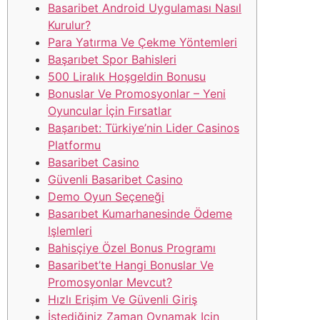
Basaribet Android Uygulaması Nasıl
Kurulur?
Para Yatırma Ve Çekme Yöntemleri
Başarıbet Spor Bahisleri
500 Liralık Hoşgeldin Bonusu
Bonuslar Ve Promosyonlar – Yeni
Oyuncular İçin Fırsatlar
Başarıbet: Türkiye’nin Lider Casinos
Platformu
Basaribet Casino
Güvenli Basaribet Casino
Demo Oyun Seçeneği
Basarıbet Kumarhanesinde Ödeme
Işlemleri
Bahisçiye Özel Bonus Programı
Basaribet’te Hangi Bonuslar Ve
Promosyonlar Mevcut?
Hızlı Erişim Ve Güvenli Giriş
İstediğiniz Zaman Oynamak Için