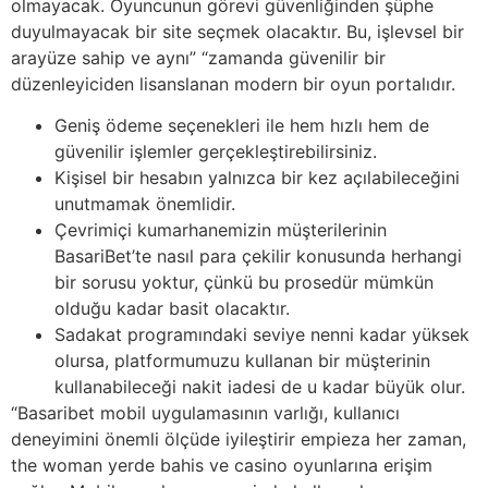
olmayacak. Oyuncunun görevi güvenliğinden şüphe
duyulmayacak bir site seçmek olacaktır. Bu, işlevsel bir
arayüze sahip ve aynı” “zamanda güvenilir bir
düzenleyiciden lisanslanan modern bir oyun portalıdır.
Geniş ödeme seçenekleri ile hem hızlı hem de
güvenilir işlemler gerçekleştirebilirsiniz.
Kişisel bir hesabın yalnızca bir kez açılabileceğini
unutmamak önemlidir.
Çevrimiçi kumarhanemizin müşterilerinin
BasariBet’te nasıl para çekilir konusunda herhangi
bir sorusu yoktur, çünkü bu prosedür mümkün
olduğu kadar basit olacaktır.
Sadakat programındaki seviye nenni kadar yüksek
olursa, platformumuzu kullanan bir müşterinin
kullanabileceği nakit iadesi de u kadar büyük olur.
“Basaribet mobil uygulamasının varlığı, kullanıcı
deneyimini önemli ölçüde iyileştirir empieza her zaman,
the woman yerde bahis ve casino oyunlarına erişim