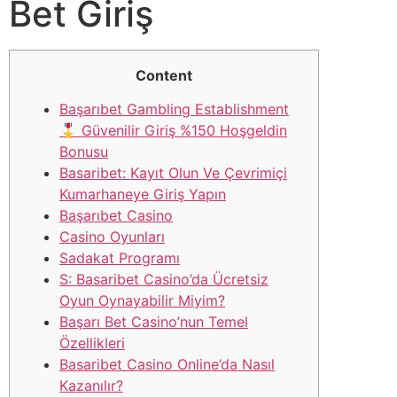
Bet Giriş
Content
Başarıbet Gambling Establishment
🎖️ Güvenilir Giriş %150 Hoşgeldin
Bonusu
Basaribet: Kayıt Olun Ve Çevrimiçi
Kumarhaneye Giriş Yapın
Başarıbet Casino
Casino Oyunları
Sadakat Programı
S: Basaribet Casino’da Ücretsiz
Oyun Oynayabilir Miyim?
Başarı Bet Casino’nun Temel
Özellikleri
Basaribet Casino Online’da Nasıl
Kazanılır?