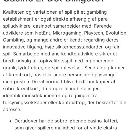
Kvaliteten og variationen af spil på et gambling
establishment er også direkte afhængig af para
spiludviklere, casinoet samarbejder med. Førende
udviklere som NetEnt, Microgaming, Playtech, Evolution
Gambling, og mange andre er kendt regarding deres
innovative tilgang, høje sikkerhedsstandarder, og fair
spil. Samarbejde med anerkendte udviklere sikrer et
bredt udvalg af topkvalitetsspil med imponerende
grafik, lydeffekter, og spiloplevelser. Send aldrig kopier
af kreditkort, pas eller andre personlige oplysninger
med posten. Du vil normalt blive bedt om kopier af
sobre kreditkort, du bruger til indbetalingen,
identifikationsdokumenter og regninger fra
forsyningsselskaber eller kontoudtog, der bekræfter din
adresse.
Derudover har de sobre løbende casino-lotteri,
som giver spillere mulighed for at vinde ekstra