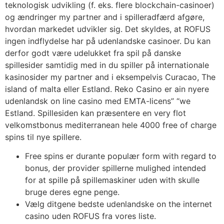
teknologisk udvikling (f. eks. flere blockchain-casinoer)
og ændringer my partner and i spilleradfærd afgøre,
hvordan markedet udvikler sig. Det skyldes, at ROFUS
ingen indflydelse har på udenlandske casinoer. Du kan
derfor godt være udelukket fra spil på danske
spillesider samtidig med in du spiller på internationale
kasinosider my partner and i eksempelvis Curacao, The
island of malta eller Estland. Reko Casino er ain nyere
udenlandsk on line casino med EMTA-licens” “we
Estland. Spillesiden kan præsentere en very flot
velkomstbonus mediterranean hele 4000 free of charge
spins til nye spillere.
Free spins er durante populær form with regard to
bonus, der provider spillerne mulighed intended
for at spille på spillemaskiner uden with skulle
bruge deres egne penge.
Vælg ditgene bedste udenlandske on the internet
casino uden ROFUS fra vores liste.