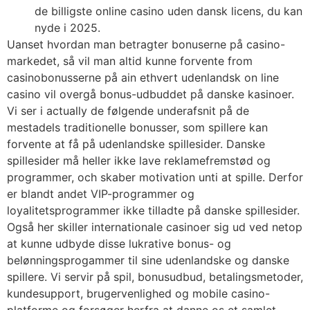
de billigste online casino uden dansk licens, du kan
nyde i 2025.
Uanset hvordan man betragter bonuserne på casino-
markedet, så vil man altid kunne forvente from
casinobonusserne på ain ethvert udenlandsk on line
casino vil overgå bonus-udbuddet på danske kasinoer.
Vi ser i actually de følgende underafsnit på de
mestadels traditionelle bonusser, som spillere kan
forvente at få på udenlandske spillesider. Danske
spillesider må heller ikke lave reklamefremstød og
programmer, och skaber motivation unti at spille. Derfor
er blandt andet VIP-programmer og
loyalitetsprogrammer ikke tilladte på danske spillesider.
Også her skiller internationale casinoer sig ud ved netop
at kunne udbyde disse lukrative bonus- og
belønningsprogammer til sine udenlandske og danske
spillere. Vi servir på spil, bonusudbud, betalingsmetoder,
kundesupport, brugervenlighed og mobile casino-