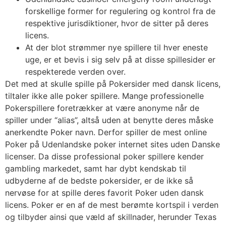
forskellige former for regulering og kontrol fra de
respektive jurisdiktioner, hvor de sitter på deres
licens.
At der blot strømmer nye spillere til hver eneste
uge, er et bevis i sig selv på at disse spillesider er
respekterede verden over.
Det med at skulle spille på Pokersider med dansk licens,
tiltaler ikke alle poker spillere. Mange professionelle
Pokerspillere foretrækker at være anonyme når de
spiller under “alias”, altså uden at benytte deres måske
anerkendte Poker navn. Derfor spiller de mest online
Poker på Udenlandske poker internet sites uden Danske
licenser. Da disse professional poker spillere kender
gambling markedet, samt har dybt kendskab til
udbyderne af de bedste pokersider, er de ikke så
nervøse for at spille deres favorit Poker uden dansk
licens. Poker er en af de mest berømte kortspil i verden
og tilbyder ainsi que væld af skillnader, herunder Texas