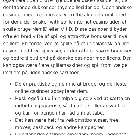
der løbende dukker spritnye spillesider op. Udenlandske
casinoer med free moves er en the almighty mulighed
for dem, der ønsker with spille internet casino uden at
skulle bruge NemID eller MitID. Disse casinoer tilbyder
ofte en bred vifte af spil og attraktive bonusser til nye
spillere. En fordel ved at spille på et udenlandsk on line
casino med free spins ser, at der ofte er større bonusser
og bedre tilbud end på danske casinoer med licens. Der
kan også være flere spillemaskiner og spil from vælge
imellem på udenlandske casinoer.
De er praktiske og nemme at bruge, og de fleste
online casinoer accepterer dem.
Husk også altid in hjælpe dig selv ved at sætte en
indbetalingsgrænse, så du altid spiller ansvarligt
og kun for penge i har råd unti at tabe.
Det kan være helt fra velkomstbonusser, free
moves, cashback og andre kampagner.
Udenlandske casinoer emergeny room underlagt