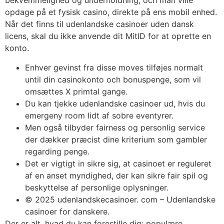
bekvemmelighed og underholdning, och man ville
opdage på et fysisk casino, direkte på ens mobil enhed.
Når det finns til udenlandske casinoer uden dansk
licens, skal du ikke anvende dit MitID for at oprette en
konto.
Enhver gevinst fra disse moves tilføjes normalt
until din casinokonto och bonuspenge, som vil
omsættes X primtal gange.
Du kan tjekke udenlandske casinoer ud, hvis du
emergeny room lidt af sobre eventyrer.
Men også tilbyder fairness og personlig service
der dækker præcist dine kriterium som gambler
regarding penge.
Det er vigtigt in sikre sig, at casinoet er reguleret
af en anset myndighed, der kan sikre fair spil og
beskyttelse af personlige oplysninger.
© 2025 udenlandskecasinoer. com – Udenlandske
casinoer for danskere.
Der er alt, hvad du kan forestille dig; populære