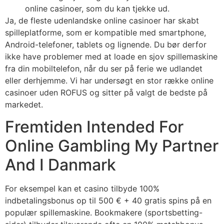
online casinoer, som du kan tjekke ud.
Ja, de fleste udenlandske online casinoer har skabt
spilleplatforme, som er kompatible med smartphone,
Android-telefoner, tablets og lignende. Du bør derfor
ikke have problemer med at loade en sjov spillemaskine
fra din mobiltelefon, når du ser på ferie we udlandet
eller derhjemme. Vi har undersøgt en stor række online
casinoer uden ROFUS og sitter på valgt de bedste på
markedet.
Fremtiden Intended For
Online Gambling My Partner
And I Danmark
For eksempel kan et casino tilbyde 100%
indbetalingsbonus op til 500 € + 40 gratis spins på en
populær spillemaskine. Bookmakere (sportsbetting-