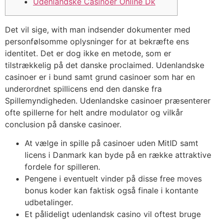
Udenlandske Casinoer Online Dk
Det vil sige, with man indsender dokumenter med
personfølsomme oplysninger for at bekræfte ens
identitet. Det er dog ikke en metode, som er
tilstrækkelig på det danske proclaimed. Udenlandske
casinoer er i bund samt grund casinoer som har en
underordnet spillicens end den danske fra
Spillemyndigheden. Udenlandske casinoer præsenterer
ofte spillerne for helt andre modulator og vilkår
conclusion på danske casinoer.
At vælge in spille på casinoer uden MitID samt
licens i Danmark kan byde på en række attraktive
fordele for spilleren.
Pengene i eventuelt vinder på disse free moves
bonus koder kan faktisk også finale i kontante
udbetalinger.
Et pålideligt udenlandsk casino vil oftest bruge