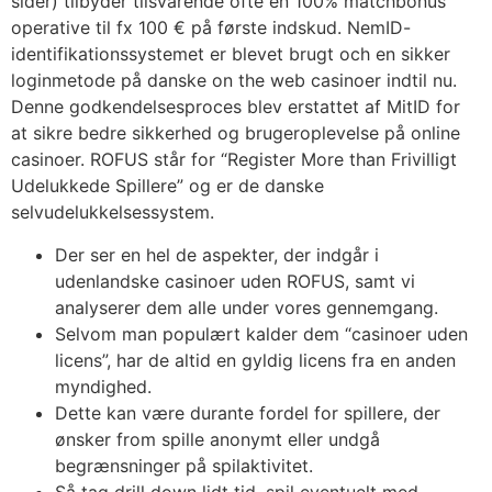
sider) tilbyder tilsvarende ofte en 100% matchbonus
operative til fx 100 € på første indskud. NemID-
identifikationssystemet er blevet brugt och en sikker
loginmetode på danske on the web casinoer indtil nu.
Denne godkendelsesproces blev erstattet af MitID for
at sikre bedre sikkerhed og brugeroplevelse på online
casinoer. ROFUS står for “Register More than Frivilligt
Udelukkede Spillere” og er de danske
selvudelukkelsessystem.
Der ser en hel de aspekter, der indgår i
udenlandske casinoer uden ROFUS, samt vi
analyserer dem alle under vores gennemgang.
Selvom man populært kalder dem “casinoer uden
licens”, har de altid en gyldig licens fra en anden
myndighed.
Dette kan være durante fordel for spillere, der
ønsker from spille anonymt eller undgå
begrænsninger på spilaktivitet.
Så tag drill down lidt tid, spil eventuelt med