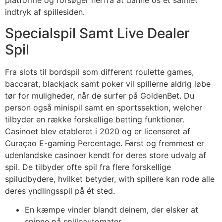
platforme og forsøger herfra at danne os et samlet
indtryk af spillesiden.
Specialspil Samt Live Dealer
Spil
Fra slots til bordspil som different roulette games,
baccarat, blackjack samt poker vil spillerne aldrig løbe
tør for muligheder, når de surfer på GoldenBet. Du
person også minispil samt en sportssektion, welcher
tilbyder en række forskellige betting funktioner.
Casinoet blev etableret i 2020 og er licenseret af
Curaçao E-gaming Percentage. Først og fremmest er
udenlandske casinoer kendt for deres store udvalg af
spil. De tilbyder ofte spil fra flere forskellige
spiludbydere, hvilket betyder, with spillere kan rode alle
deres yndlingsspil på ét sted.
En kæmpe vinder blandt deinem, der elsker at
spinne på spilleautomater.