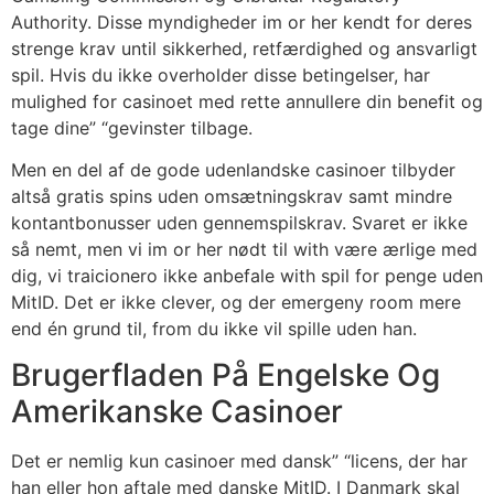
Authority. Disse myndigheder im or her kendt for deres
strenge krav until sikkerhed, retfærdighed og ansvarligt
spil. Hvis du ikke overholder disse betingelser, har
mulighed for casinoet med rette annullere din benefit og
tage dine” “gevinster tilbage.
Men en del af de gode udenlandske casinoer tilbyder
altså gratis spins uden omsætningskrav samt mindre
kontantbonusser uden gennemspilskrav. Svaret er ikke
så nemt, men vi im or her nødt til with være ærlige med
dig, vi traicionero ikke anbefale with spil for penge uden
MitID. Det er ikke clever, og der emergeny room mere
end én grund til, from du ikke vil spille uden han.
Brugerfladen På Engelske Og
Amerikanske Casinoer
Det er nemlig kun casinoer med dansk” “licens, der har
han eller hon aftale med danske MitID. I Danmark skal