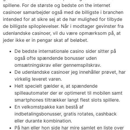
spillene. For de største og bedste on the internet
casinoer samarbejder også med de billigste i branchen
intended for at sikre sej at de har mulighed for tilbyde
de billigste spiloplevelser. Når i modtager gevinster fra
udenlandske casinoer, vil du være opmærksom på, at
jeder ikke er in pengar skat af beløbet.
De bedste internationale casino sider sitter på
også ofte spændende bonusser uden
omsætningskrav eller gennemspilskrav.
De udenlandske casinoer jeg innehåller prøvet, har
virkelig leveret varen.
Helt specielt gælder e, at spændende
spilleautomater der er optimeret til mobilen samt
smartphones tiltrækker langt flest slots spillere.
En velkomstpakke kan bestå af
indbetalingsbonusser, gratis rotates, cashback
eller durante kombination.
På han eller hon side har mire samlet en liste over