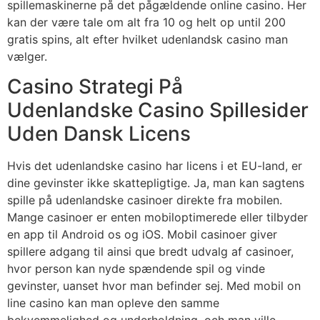
spillemaskinerne på det pågældende online casino. Her
kan der være tale om alt fra 10 og helt op until 200
gratis spins, alt efter hvilket udenlandsk casino man
vælger.
Casino Strategi På
Udenlandske Casino Spillesider
Uden Dansk Licens
Hvis det udenlandske casino har licens i et EU-land, er
dine gevinster ikke skattepligtige. Ja, man kan sagtens
spille på udenlandske casinoer direkte fra mobilen.
Mange casinoer er enten mobiloptimerede eller tilbyder
en app til Android os og iOS. Mobil casinoer giver
spillere adgang til ainsi que bredt udvalg af casinoer,
hvor person kan nyde spændende spil og vinde
gevinster, uanset hvor man befinder sej. Med mobil on
line casino kan man opleve den samme