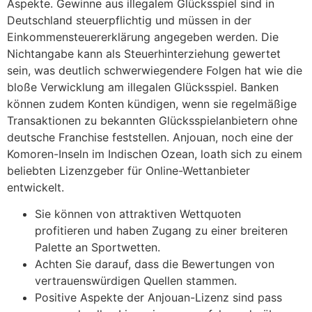
Aspekte. Gewinne aus illegalem Glücksspiel sind in
Deutschland steuerpflichtig und müssen in der
Einkommensteuererklärung angegeben werden. Die
Nichtangabe kann als Steuerhinterziehung gewertet
sein, was deutlich schwerwiegendere Folgen hat wie die
bloße Verwicklung am illegalen Glücksspiel. Banken
können zudem Konten kündigen, wenn sie regelmäßige
Transaktionen zu bekannten Glücksspielanbietern ohne
deutsche Franchise feststellen. Anjouan, noch eine der
Komoren-Inseln im Indischen Ozean, loath sich zu einem
beliebten Lizenzgeber für Online-Wettanbieter
entwickelt.
Sie können von attraktiven Wettquoten
profitieren und haben Zugang zu einer breiteren
Palette an Sportwetten.
Achten Sie darauf, dass die Bewertungen von
vertrauenswürdigen Quellen stammen.
Positive Aspekte der Anjouan-Lizenz sind pass