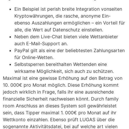
Ein Beispiel ist perish breite Integration vonseiten
Kryptowährungen, die rasche, anonyme Ein-
ebenso Auszahlungen ermöglichen – ein Vorteil für
alle, die Wert auf Datenschutz einstellen.
Neben dem Live-Chat bieten viele Wettanbieter
auch E-Mail-Support an.
PayPal gilt als eine der beliebtesten Zahlungsarten
für Online-Wetten.
Selbstsperren bereithalten Wettenden eine
wirksame Möglichkeit, sich auch zu schützen.
Maximal ist eine gewisse Erhöhung auf den Betrag von
10. 000€ pro Monat möglich. Diese Erhöhung kommt
jedoch wirklich in Frage, falls ihr eine ausreichende
finanzielle Sicherheit nachweisen könnt. Durch family
room Anschluss an dieses System soll gewährleistet
sein, dass Tipper maximal 1. 000€ pro Monat auf ihr
Wettkonto einzahlen. Ebenso prüft LUGAS über die
sogenannte Aktivitätsdatei, bei auf welche art vielen