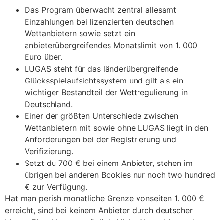
Das Program überwacht zentral allesamt
Einzahlungen bei lizenzierten deutschen
Wettanbietern sowie setzt ein
anbieterübergreifendes Monatslimit von 1. 000
Euro über.
LUGAS steht für das länderübergreifende
Glücksspielaufsichtssystem und gilt als ein
wichtiger Bestandteil der Wettregulierung in
Deutschland.
Einer der größten Unterschiede zwischen
Wettanbietern mit sowie ohne LUGAS liegt in den
Anforderungen bei der Registrierung und
Verifizierung.
Setzt du 700 € bei einem Anbieter, stehen im
übrigen bei anderen Bookies nur noch two hundred
€ zur Verfügung.
Hat man perish monatliche Grenze vonseiten 1. 000 €
erreicht, sind bei keinem Anbieter durch deutscher