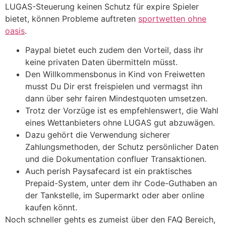
LUGAS-Steuerung keinen Schutz für expire Spieler
bietet, können Probleme auftreten
sportwetten ohne
oasis
.
Paypal bietet euch zudem den Vorteil, dass ihr
keine privaten Daten übermitteln müsst.
Den Willkommensbonus in Kind von Freiwetten
musst Du Dir erst freispielen und vermagst ihn
dann über sehr fairen Mindestquoten umsetzen.
Trotz der Vorzüge ist es empfehlenswert, die Wahl
eines Wettanbieters ohne LUGAS gut abzuwägen.
Dazu gehört die Verwendung sicherer
Zahlungsmethoden, der Schutz persönlicher Daten
und die Dokumentation confluer Transaktionen.
Auch perish Paysafecard ist ein praktisches
Prepaid-System, unter dem ihr Code-Guthaben an
der Tankstelle, im Supermarkt oder aber online
kaufen könnt.
Noch schneller gehts es zumeist über den FAQ Bereich,