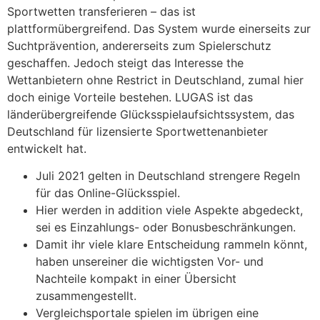
Sportwetten transferieren – das ist
plattformübergreifend. Das System wurde einerseits zur
Suchtprävention, andererseits zum Spielerschutz
geschaffen. Jedoch steigt das Interesse the
Wettanbietern ohne Restrict in Deutschland, zumal hier
doch einige Vorteile bestehen. LUGAS ist das
länderübergreifende Glücksspielaufsichtssystem, das
Deutschland für lizensierte Sportwettenanbieter
entwickelt hat.
Juli 2021 gelten in Deutschland strengere Regeln
für das Online-Glücksspiel.
Hier werden in addition viele Aspekte abgedeckt,
sei es Einzahlungs- oder Bonusbeschränkungen.
Damit ihr viele klare Entscheidung rammeln könnt,
haben unsereiner die wichtigsten Vor- und
Nachteile kompakt in einer Übersicht
zusammengestellt.
Vergleichsportale spielen im übrigen eine