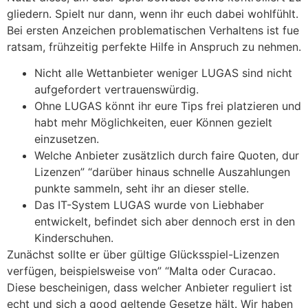
gliedern. Spielt nur dann, wenn ihr euch dabei wohlfühlt.
Bei ersten Anzeichen problematischen Verhaltens ist fue
ratsam, frühzeitig perfekte Hilfe in Anspruch zu nehmen.
Nicht alle Wettanbieter weniger LUGAS sind nicht
aufgefordert vertrauenswürdig.
Ohne LUGAS könnt ihr eure Tips frei platzieren und
habt mehr Möglichkeiten, euer Können gezielt
einzusetzen.
Welche Anbieter zusätzlich durch faire Quoten, dur
Lizenzen” “darüber hinaus schnelle Auszahlungen
punkte sammeln, seht ihr an dieser stelle.
Das IT-System LUGAS wurde von Liebhaber
entwickelt, befindet sich aber dennoch erst in den
Kinderschuhen.
Zunächst sollte er über gültige Glücksspiel-Lizenzen
verfügen, beispielsweise von” “Malta oder Curacao.
Diese bescheinigen, dass welcher Anbieter reguliert ist
echt und sich a good geltende Gesetze hält. Wir haben