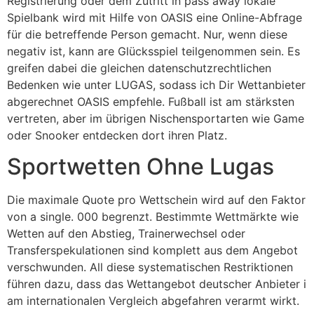
Registrierung oder dem Zutritt in pass away lokale
Spielbank wird mit Hilfe von OASIS eine Online-Abfrage
für die betreffende Person gemacht. Nur, wenn diese
negativ ist, kann are Glücksspiel teilgenommen sein. Es
greifen dabei die gleichen datenschutzrechtlichen
Bedenken wie unter LUGAS, sodass ich Dir Wettanbieter
abgerechnet OASIS empfehle. Fußball ist am stärksten
vertreten, aber im übrigen Nischensportarten wie Game
oder Snooker entdecken dort ihren Platz.
Sportwetten Ohne Lugas
Die maximale Quote pro Wettschein wird auf den Faktor
von a single. 000 begrenzt. Bestimmte Wettmärkte wie
Wetten auf den Abstieg, Trainerwechsel oder
Transferspekulationen sind komplett aus dem Angebot
verschwunden. All diese systematischen Restriktionen
führen dazu, dass das Wettangebot deutscher Anbieter i
am internationalen Vergleich abgefahren verarmt wirkt.