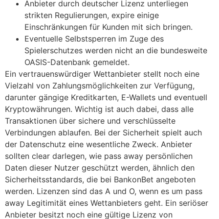
Anbieter durch deutscher Lizenz unterliegen
strikten Regulierungen, expire einige
Einschränkungen für Kunden mit sich bringen.
Eventuelle Selbstsperren im Zuge des
Spielerschutzes werden nicht an die bundesweite
OASIS-Datenbank gemeldet.
Ein vertrauenswürdiger Wettanbieter stellt noch eine
Vielzahl von Zahlungsmöglichkeiten zur Verfügung,
darunter gängige Kreditkarten, E-Wallets und eventuell
Kryptowährungen. Wichtig ist auch dabei, dass alle
Transaktionen über sichere und verschlüsselte
Verbindungen ablaufen. Bei der Sicherheit spielt auch
der Datenschutz eine wesentliche Zweck. Anbieter
sollten clear darlegen, wie pass away persönlichen
Daten dieser Nutzer geschützt werden, ähnlich den
Sicherheitsstandards, die bei BankonBet angeboten
werden. Lizenzen sind das A und O, wenn es um pass
away Legitimität eines Wettanbieters geht. Ein seriöser
Anbieter besitzt noch eine gültige Lizenz von