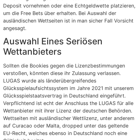
Deposit vornehmen oder eine Echtgeldwette platzieren,
um die Free Bets über erhalten. Bei Auswahl der
ausländischen Wettseiten ist in man sicher Fall Vorsicht
angesagt.
Auswahl Eines Seriösen
Wettanbieters
Sollten die Bookies gegen die Lizenzbestimmungen
verstoßen, könnten diese ihr Zulassung verlassen.
LUGAS wurde als länderübergreifendes
Glücksspielaufsichtssystem im Jahre 2021 mit unserem
Glücksspielstaatsvertrag in Deutschland eingeführt.
Verpflichtend ist echt der Anschluss the LUGAS für alle
Wettanbieter mit ihrer Lizenz der deutschen Behörden.
Wettseiten mit ausländischer Wettlizenz, unter anderem
auf Curacao oder Malta, dropped unter das geltende
EU-Recht, welches ebenso in Deutschland noch eine