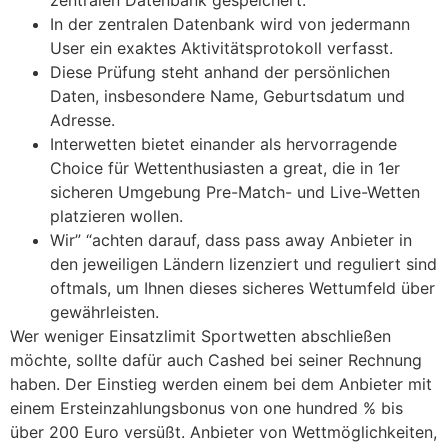
In der zentralen Datenbank wird von jedermann
User ein exaktes Aktivitätsprotokoll verfasst.
Diese Prüfung steht anhand der persönlichen
Daten, insbesondere Name, Geburtsdatum und
Adresse.
Interwetten bietet einander als hervorragende
Choice für Wettenthusiasten a great, die in 1er
sicheren Umgebung Pre-Match- und Live-Wetten
platzieren wollen.
Wir” “achten darauf, dass pass away Anbieter in
den jeweiligen Ländern lizenziert und reguliert sind
oftmals, um Ihnen dieses sicheres Wettumfeld über
gewährleisten.
Wer weniger Einsatzlimit Sportwetten abschließen
möchte, sollte dafür auch Cashed bei seiner Rechnung
haben. Der Einstieg werden einem bei dem Anbieter mit
einem Ersteinzahlungsbonus von one hundred % bis
über 200 Euro versüßt. Anbieter von Wettmöglichkeiten,