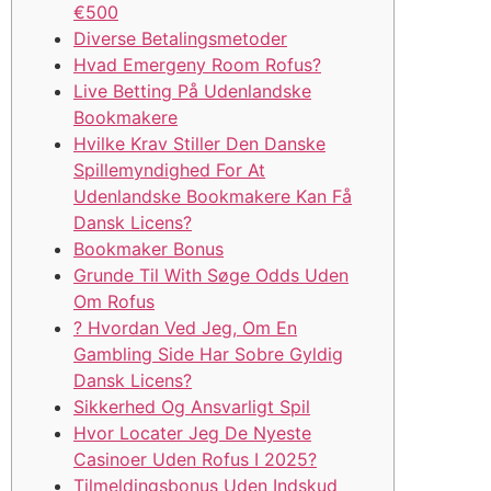
€500
Diverse Betalingsmetoder
Hvad Emergeny Room Rofus?
Live Betting På Udenlandske
Bookmakere
Hvilke Krav Stiller Den Danske
Spillemyndighed For At
Udenlandske Bookmakere Kan Få
Dansk Licens?
Bookmaker Bonus
Grunde Til With Søge Odds Uden
Om Rofus
? Hvordan Ved Jeg, Om En
Gambling Side Har Sobre Gyldig
Dansk Licens?
Sikkerhed Og Ansvarligt Spil
Hvor Locater Jeg De Nyeste
Casinoer Uden Rofus I 2025?
Tilmeldingsbonus Uden Indskud