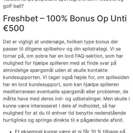
golf ball?
Freshbet – 100% Bonus Op Unti
€500
Det er vigtigt at undersøge, hvilken type bonus der
passer til ditgene spilbehov og din spilstrategi. Vi se
tornar på, om sobre har en lord FAQ-sektion, som har
mulighed for hjælpe spilleren med at finde svar på
almindelige spørgsmål uden at skulle kontakte
kundesupporten. Vi tager også højde for, om spillesiden
har en lord kundesupport, som kan hjælpe spilleren
mediterranean eventuelle spørgsmål eller problemer, de
måtte have med deres ind- og udbetalinger. Men skulle i
kunne være interesseret i dele af indholdet, så har
mulighed for at du til enhver tid benytte nedenstående
hurtiglinks og springe direkte til e pågældende afsnit.
Et eksempel kunne være at ni får 10 % tilbage på