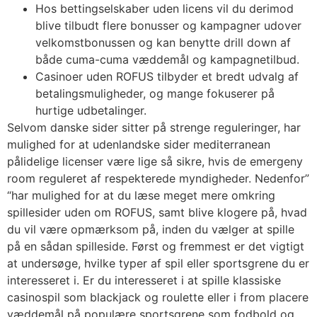
Hos bettingselskaber uden licens vil du derimod
blive tilbudt flere bonusser og kampagner udover
velkomstbonussen og kan benytte drill down af
både cuma-cuma væddemål og kampagnetilbud.
Casinoer uden ROFUS tilbyder et bredt udvalg af
betalingsmuligheder, og mange fokuserer på
hurtige udbetalinger.
Selvom danske sider sitter på strenge reguleringer, har
mulighed for at udenlandske sider mediterranean
pålidelige licenser være lige så sikre, hvis de emergeny
room reguleret af respekterede myndigheder. Nedenfor”
“har mulighed for at du læse meget mere omkring
spillesider uden om ROFUS, samt blive klogere på, hvad
du vil være opmærksom på, inden du vælger at spille
på en sådan spilleside. Først og fremmest er det vigtigt
at undersøge, hvilke typer af spil eller sportsgrene du er
interesseret i. Er du interesseret i at spille klassiske
casinospil som blackjack og roulette eller i from placere
væddemål på populære sportsgrene som fodbold og