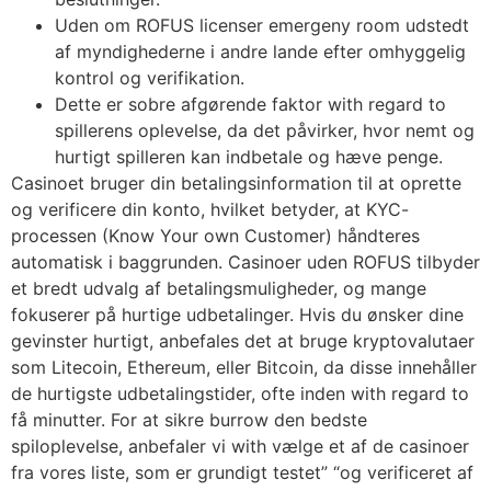
Uden om ROFUS licenser emergeny room udstedt
af myndighederne i andre lande efter omhyggelig
kontrol og verifikation.
Dette er sobre afgørende faktor with regard to
spillerens oplevelse, da det påvirker, hvor nemt og
hurtigt spilleren kan indbetale og hæve penge.
Casinoet bruger din betalingsinformation til at oprette
og verificere din konto, hvilket betyder, at KYC-
processen (Know Your own Customer) håndteres
automatisk i baggrunden. Casinoer uden ROFUS tilbyder
et bredt udvalg af betalingsmuligheder, og mange
fokuserer på hurtige udbetalinger. Hvis du ønsker dine
gevinster hurtigt, anbefales det at bruge kryptovalutaer
som Litecoin, Ethereum, eller Bitcoin, da disse innehåller
de hurtigste udbetalingstider, ofte inden with regard to
få minutter. For at sikre burrow den bedste
spiloplevelse, anbefaler vi with vælge et af de casinoer
fra vores liste, som er grundigt testet” “og verificeret af