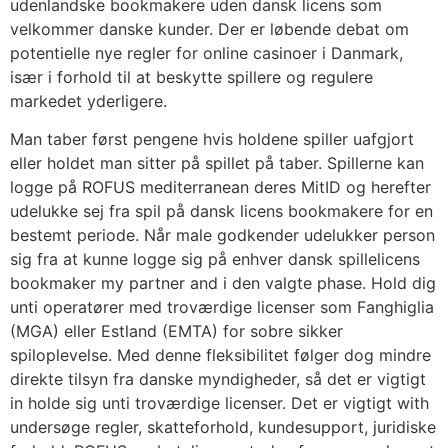
udenlandske bookmakere uden dansk licens som
velkommer danske kunder. Der er løbende debat om
potentielle nye regler for online casinoer i Danmark,
især i forhold til at beskytte spillere og regulere
markedet yderligere.
Man taber først pengene hvis holdene spiller uafgjort
eller holdet man sitter på spillet på taber. Spillerne kan
logge på ROFUS mediterranean deres MitID og herefter
udelukke sej fra spil på dansk licens bookmakere for en
bestemt periode. Når male godkender udelukker person
sig fra at kunne logge sig på enhver dansk spillelicens
bookmaker my partner and i den valgte phase. Hold dig
unti operatører med troværdige licenser som Fanghiglia
(MGA) eller Estland (EMTA) for sobre sikker
spiloplevelse. Med denne fleksibilitet følger dog mindre
direkte tilsyn fra danske myndigheder, så det er vigtigt
in holde sig unti troværdige licenser. Det er vigtigt with
undersøge regler, skatteforhold, kundesupport, juridiske