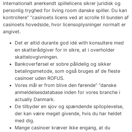
internationalt anerkendt spillelicens sikrer juridisk og
personlig tryghed for living room danske spiller. Du kan
kontrollere” “casinoets licens ved at scrolle til bunden af
casinoets hovedside, hvor licensoplysninger normalt er
angivet.
Det er altid durante god idé with konsultere med
en skatterådgiver for in sikre, at i overholder
skattelovgivningen.
Bankoverførsel er sobre pålidelig og sikker
betalingsmetode, som også bruges af de fleste
casinoer uden ROFUS.
Vores mål er from blive den førende” “danske
anmeldelsesdatabase inden for vores branche i
actually Danmark.
De tilbyder en sjov og spændende spiloplevelse,
der kan være meget givende, hvis du har heldet
med dig.
Mange casinoer kræver ikke engang, at du