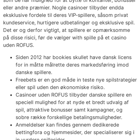
som de har mulighed for at bytte til kontanter, bonusser
eller andre præmier. Nogle casinoer tilbyder endda
eksklusive fordele til deres VIP-spillere, såsom privat
kundeservice, hurtigere udbetalinger og eksklusive spil.
Det er og derfor vigtigt, at spillere er opmærksomme
på disse risici, før de vælger with spille på et casino
uden ROFUS.
Siden 2012 har bookies skullet have dansk licens
for in måtte målrette deres markedsføring imod
danske spillere.
Freebets er en god måde in teste nye spilstrategier
eller spil uden den økonomiske risiko.
Casinoer uden ROFUS tilbyder danske spillere en
speciell mulighed for at nyde et bredt udvalg af
spil, attraktive bonusser samt kampagner, og
sobre række forskellige betalingsmuligheder.
Anmeldelser kan findes gennem dedikerede
bettingfora og hjemmesider, der specialiserer sig i
in vurdere spillesider.