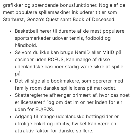
grafikker og spændende bonusfunktioner. Nogle af de
mest populære spillemaskiner inkluderer titler som
Starburst, Gonzo’s Quest samt Book of Deceased.
Basketball hører til durante af de mest populære
sportsmarkeder udover tennis, fodbold og
håndbold.
Selvom du ikke kan bruge NemID eller MitID på
casinoer uden ROFUS, kan mange af disse
udenlandske casinoer stadig være sikre at spille
på.
Det vil sige alle bookmakere, som opererer med
family room danske spillelicens på markedet.
Skattereglerne afhænger primært af, hvor casinoet
er licenseret,” “og om det im or her inden for elr
uden for EU/EØS.
Adgang til mange udenlandske bettingsider er
utrolige enkel og intuitiv, hvilket kan være en
attraktiv faktor for danske spillere.