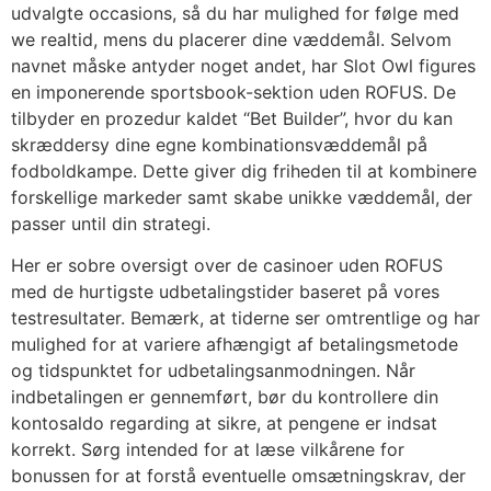
udvalgte occasions, så du har mulighed for følge med
we realtid, mens du placerer dine væddemål. Selvom
navnet måske antyder noget andet, har Slot Owl figures
en imponerende sportsbook-sektion uden ROFUS. De
tilbyder en prozedur kaldet “Bet Builder”, hvor du kan
skræddersy dine egne kombinationsvæddemål på
fodboldkampe. Dette giver dig friheden til at kombinere
forskellige markeder samt skabe unikke væddemål, der
passer until din strategi.
Her er sobre oversigt over de casinoer uden ROFUS
med de hurtigste udbetalingstider baseret på vores
testresultater. Bemærk, at tiderne ser omtrentlige og har
mulighed for at variere afhængigt af betalingsmetode
og tidspunktet for udbetalingsanmodningen. Når
indbetalingen er gennemført, bør du kontrollere din
kontosaldo regarding at sikre, at pengene er indsat
korrekt. Sørg intended for at læse vilkårene for
bonussen for at forstå eventuelle omsætningskrav, der