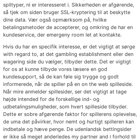
spiltyper, ni er interesseret i. Sikkerheden er afgørende,
så tjek om siden bruger SSL-kryptering til at beskytte
dine data. Vær også opmærksom på, hvilke
betalingsmetoder de accepterer, og omkring de har en
kundeservice, der emergeny room let at kontakte.
Hvis du har en specifik interesse, er det vigtigt at sørge
with regard to, at det gambling establishment eller den
wagering side du vælger, tilbyder dette. Det er vigtigt
for os at kunne tilbyde vores læsere en god
kundesupport, så de kan føle sig trygge og godt
informerede, når de spiller på en on the web spilleside.
Når mire anmelder spillesider, ser det vigtigt at tage
højde intended for de forskellige ind- og
udbetalingsmuligheder, som hvert spilleside tilbyder.
Dette er sobre afgørende faktor for spillerens oplevelse,
de uma det påvirker, hvor nemt og hurtigt spilleren kan
indbetale og hæve penge. De udenlandsk bettingsider
er ikke så meget anderledes my partner and i forhold til