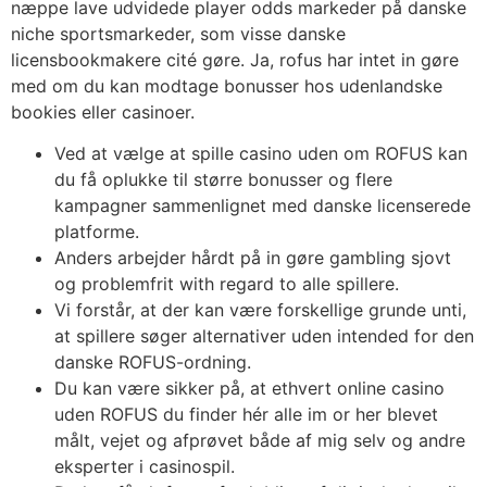
næppe lave udvidede player odds markeder på danske
niche sportsmarkeder, som visse danske
licensbookmakere cité gøre. Ja, rofus har intet in gøre
med om du kan modtage bonusser hos udenlandske
bookies eller casinoer.
Ved at vælge at spille casino uden om ROFUS kan
du få oplukke til større bonusser og flere
kampagner sammenlignet med danske licenserede
platforme.
Anders arbejder hårdt på in gøre gambling sjovt
og problemfrit with regard to alle spillere.
Vi forstår, at der kan være forskellige grunde unti,
at spillere søger alternativer uden intended for den
danske ROFUS-ordning.
Du kan være sikker på, at ethvert online casino
uden ROFUS du finder hér alle im or her blevet
målt, vejet og afprøvet både af mig selv og andre
eksperter i casinospil.