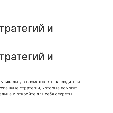
тратегий и
тратегий и
м уникальную возможность насладиться
 успешные стратегии, которые помогут
альше и откройте для себя секреты