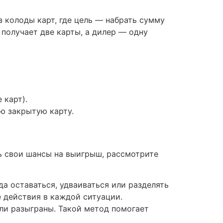
з колоды карт, где цель — набрать сумму
 получает две карты, а дилер — одну
 карт).
ою закрытую карту.
ть свои шансы на выигрыш, рассмотрите
а оставаться, удваиваться или разделять
 действия в каждой ситуации.
ли разыграны. Такой метод помогает