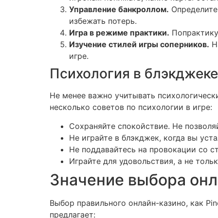
Управление банкроллом.
Определите 
избежать потерь.
Игра в режиме практики.
Попрактикуй
Изучение стилей игры соперников.
Н
игре.
Психология в блэкджеке
Не менее важно учитывать психологически
несколько советов по психологии в игре:
Сохраняйте спокойствие. Не позволя
Не играйте в блэкджек, когда вы уст
Не поддавайтесь на провокации со с
Играйте для удовольствия, а не толь
Значение выбора онл
Выбор правильного онлайн-казино, как Pi
предлагает: