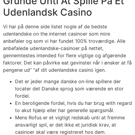
Grunde Unti At Spille På Et
Udenlandsk Casino
Vi har på denne side listet nogle af de bedste
udenlandske on the internet casinoer som mire
anbefaler og som vi har fundet 100% troværdige. Alle
anbefalede udenlandske-casinoer på nettet,
gennemtestes intended for flere vigtige og afgørende
faktorer. Det kan påvirke eat gevinster når i ønsker at få
pengene ud” “af dit udenlandske casino igen.
Det er jeder mange danske on-line spillere der
locater det Danske sprog som værende en stor
fordel.
En beroligende fordel, hvis du har brug with regard
to akut hjælp eller har generelle spørgsmål.
Mens Rofus er et vigtigt redskab unti at fremme
ansvarligt spil, er det ikke et juridisk krav, at
casinoer skal være registreret hos dem.