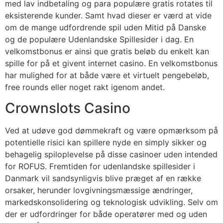
med lav indbetaling og para populære gratis rotates til
eksisterende kunder. Samt hvad dieser er værd at vide
om de mange udfordrende spil uden Mitid på Danske
og de populære Udenlandske Spillesider i dag. En
velkomstbonus er ainsi que gratis beløb du enkelt kan
spille for på et givent internet casino. En velkomstbonus
har mulighed for at både være et virtuelt pengebeløb,
free rounds eller noget rakt igenom andet.
Crownslots Casino
Ved at udøve god dømmekraft og være opmærksom på
potentielle risici kan spillere nyde en simply sikker og
behagelig spiloplevelse på disse casinoer uden intended
for ROFUS. Fremtiden for udenlandske spillesider i
Danmark vil sandsynligvis blive præget af en række
orsaker, herunder lovgivningsmæssige ændringer,
markedskonsolidering og teknologisk udvikling. Selv om
der er udfordringer for både operatører med og uden