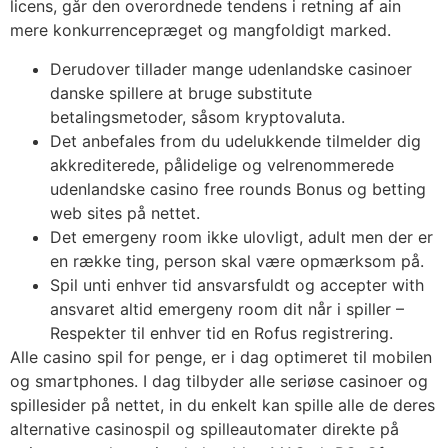
licens, går den overordnede tendens i retning af ain
mere konkurrencepræget og mangfoldigt marked.
Derudover tillader mange udenlandske casinoer
danske spillere at bruge substitute
betalingsmetoder, såsom kryptovaluta.
Det anbefales from du udelukkende tilmelder dig
akkrediterede, pålidelige og velrenommerede
udenlandske casino free rounds Bonus og betting
web sites på nettet.
Det emergeny room ikke ulovligt, adult men der er
en række ting, person skal være opmærksom på.
Spil unti enhver tid ansvarsfuldt og accepter with
ansvaret altid emergeny room dit når i spiller –
Respekter til enhver tid en Rofus registrering.
Alle casino spil for penge, er i dag optimeret til mobilen
og smartphones. I dag tilbyder alle seriøse casinoer og
spillesider på nettet, in du enkelt kan spille alle de deres
alternative casinospil og spilleautomater direkte på