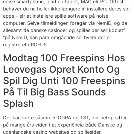
noise smartphone, ipad elr tablet, MAC elr PC. Oftest
behøver du nu heller ikke længere in installere deres spil
apps – elr at installere spille software på noise
computer. Selve tilmeldingen foregår via NemID, og da
allesamt de danske casinoer og spillesider ser koblet”
“på NemID, kan para omgående se, hvem der er
registreret i ROFUS.
Modtag 100 Freespins Hos
Leovegas Opret Konto Og
Spil Dig Unti 100 Freespins
På Til Big Bass Sounds
Splash
Det kan være såsom eCOGRA og TST, der netop sitter
på mange års viden i at experiência både Danske og
udenlandske casino websites og spillesider.