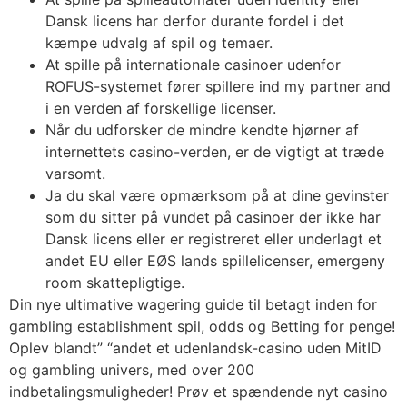
Dansk licens har derfor durante fordel i det
kæmpe udvalg af spil og temaer.
At spille på internationale casinoer udenfor
ROFUS-systemet fører spillere ind my partner and
i en verden af forskellige licenser.
Når du udforsker de mindre kendte hjørner af
internettets casino-verden, er de vigtigt at træde
varsomt.
Ja du skal være opmærksom på at dine gevinster
som du sitter på vundet på casinoer der ikke har
Dansk licens eller er registreret eller underlagt et
andet EU eller EØS lands spillelicenser, emergeny
room skattepligtige.
Din nye ultimative wagering guide til betagt inden for
gambling establishment spil, odds og Betting for penge!
Oplev blandt” “andet et udenlandsk-casino uden MitID
og gambling univers, med over 200
indbetalingsmuligheder! Prøv et spændende nyt casino