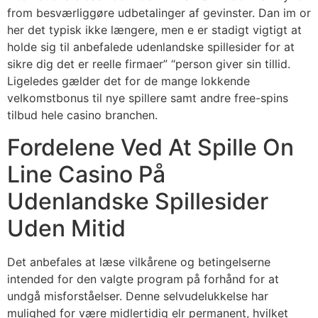
from besværliggøre udbetalinger af gevinster. Dan im or
her det typisk ikke længere, men e er stadigt vigtigt at
holde sig til anbefalede udenlandske spillesider for at
sikre dig det er reelle firmaer” “person giver sin tillid.
Ligeledes gælder det for de mange lokkende
velkomstbonus til nye spillere samt andre free-spins
tilbud hele casino branchen.
Fordelene Ved At Spille On
Line Casino På
Udenlandske Spillesider
Uden Mitid
Det anbefales at læse vilkårene og betingelserne
intended for den valgte program på forhånd for at
undgå misforståelser. Denne selvudelukkelse har
mulighed for være midlertidig elr permanent, hvilket