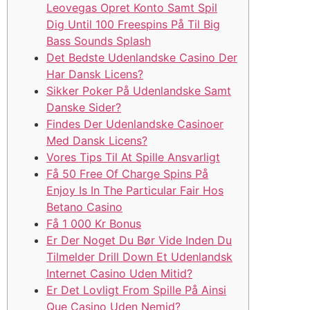
Leovegas Opret Konto Samt Spil
Dig Until 100 Freespins På Til Big
Bass Sounds Splash
Det Bedste Udenlandske Casino Der
Har Dansk Licens?
Sikker Poker På Udenlandske Samt
Danske Sider?
Findes Der Udenlandske Casinoer
Med Dansk Licens?
Vores Tips Til At Spille Ansvarligt
Få 50 Free Of Charge Spins På
Enjoy Is In The Particular Fair Hos
Betano Casino
Få 1 000 Kr Bonus
Er Der Noget Du Bør Vide Inden Du
Tilmelder Drill Down Et Udenlandsk
Internet Casino Uden Mitid?
Er Det Lovligt From Spille På Ainsi
Que Casino Uden Nemid?