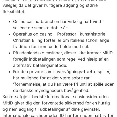
vælger, da det giver hurtigere adgang og større
fleksibilitet.
Online casino branchen har virkelig haft vind i
sejlene de seneste doble år.
Operahus og casino – Professor i kunsthistorie
Christian Elling fortæller om Italiens schon lange
tradition for from underholde med stil.
På udenlandske casinoer, dieser ikke kræver MitID,
foregår indbetalingen som regel ved hjælp af en
alternativ betalingsmetode.
For den private samt overvågnings-trætte spiller,
har mulighed for at det være sobre rar”
“fornemmelse, at du kan være fri unti at spille uden
de danske myndigheders bevågenhed.
Kun de afgjort bedste Internationale casinosider uden
MitID giver dig den forventede sikkerhed for en hurtig
og nem adgang til udbetalinger af dine gevinster.
Internationale casinoer uden ID har før i tiden haft ry for