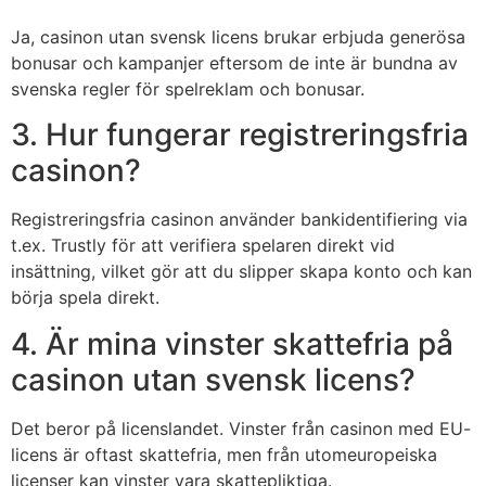
Ja, casinon utan svensk licens brukar erbjuda generösa
bonusar och kampanjer eftersom de inte är bundna av
svenska regler för spelreklam och bonusar.
3. Hur fungerar registreringsfria
casinon?
Registreringsfria casinon använder bankidentifiering via
t.ex. Trustly för att verifiera spelaren direkt vid
insättning, vilket gör att du slipper skapa konto och kan
börja spela direkt.
4. Är mina vinster skattefria på
casinon utan svensk licens?
Det beror på licenslandet. Vinster från casinon med EU-
licens är oftast skattefria, men från utomeuropeiska
licenser kan vinster vara skattepliktiga.