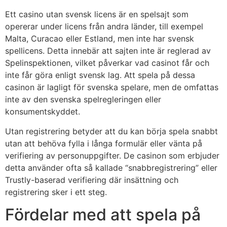
Ett casino utan svensk licens är en spelsajt som
opererar under licens från andra länder, till exempel
Malta, Curacao eller Estland, men inte har svensk
spellicens. Detta innebär att sajten inte är reglerad av
Spelinspektionen, vilket påverkar vad casinot får och
inte får göra enligt svensk lag. Att spela på dessa
casinon är lagligt för svenska spelare, men de omfattas
inte av den svenska spelregleringen eller
konsumentskyddet.
Utan registrering betyder att du kan börja spela snabbt
utan att behöva fylla i långa formulär eller vänta på
verifiering av personuppgifter. De casinon som erbjuder
detta använder ofta så kallade “snabbregistrering” eller
Trustly-baserad verifiering där insättning och
registrering sker i ett steg.
Fördelar med att spela på