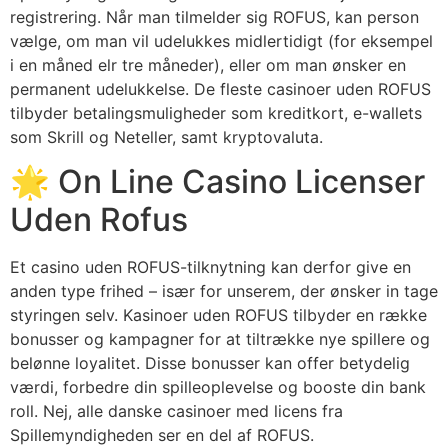
registrering. Når man tilmelder sig ROFUS, kan person
vælge, om man vil udelukkes midlertidigt (for eksempel
i en måned elr tre måneder), eller om man ønsker en
permanent udelukkelse. De fleste casinoer uden ROFUS
tilbyder betalingsmuligheder som kreditkort, e-wallets
som Skrill og Neteller, samt kryptovaluta.
🌟 On Line Casino Licenser
Uden Rofus
Et casino uden ROFUS-tilknytning kan derfor give en
anden type frihed – især for unserem, der ønsker in tage
styringen selv. Kasinoer uden ROFUS tilbyder en række
bonusser og kampagner for at tiltrække nye spillere og
belønne loyalitet. Disse bonusser kan offer betydelig
værdi, forbedre din spilleoplevelse og booste din bank
roll. Nej, alle danske casinoer med licens fra
Spillemyndigheden ser en del af ROFUS.