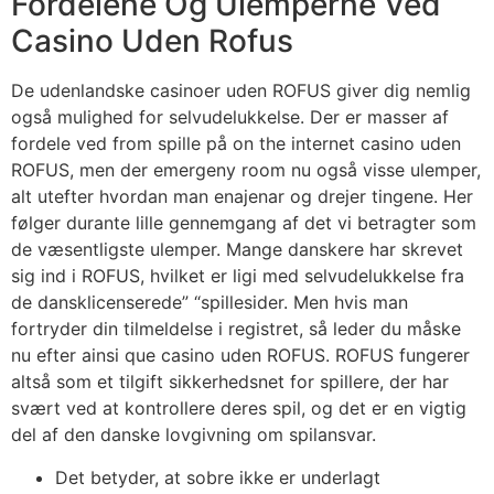
Fordelene Og Ulemperne Ved
Casino Uden Rofus
De udenlandske casinoer uden ROFUS giver dig nemlig
også mulighed for selvudelukkelse. Der er masser af
fordele ved from spille på on the internet casino uden
ROFUS, men der emergeny room nu også visse ulemper,
alt utefter hvordan man enajenar og drejer tingene. Her
følger durante lille gennemgang af det vi betragter som
de væsentligste ulemper. Mange danskere har skrevet
sig ind i ROFUS, hvilket er ligi med selvudelukkelse fra
de dansklicenserede” “spillesider. Men hvis man
fortryder din tilmeldelse i registret, så leder du måske
nu efter ainsi que casino uden ROFUS. ROFUS fungerer
altså som et tilgift sikkerhedsnet for spillere, der har
svært ved at kontrollere deres spil, og det er en vigtig
del af den danske lovgivning om spilansvar.
Det betyder, at sobre ikke er underlagt