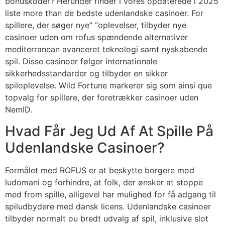
bonuskoder? Herunder finder i vores opdaterede i 2025
liste more than de bedste udenlandske casinoer. For
spillere, der søger nye” “oplevelser, tilbyder nye
casinoer uden om rofus spændende alternativer
mediterranean avanceret teknologi samt nyskabende
spil. Disse casinoer følger internationale
sikkerhedsstandarder og tilbyder en sikker
spiloplevelse. Wild Fortune markerer sig som ainsi que
topvalg for spillere, der foretrækker casinoer uden
NemID.
Hvad Får Jeg Ud Af At Spille På
Udenlandske Casinoer?
Formålet med ROFUS er at beskytte borgere mod
ludomani og forhindre, at folk, der ønsker at stoppe
med from spille, alligevel har mulighed for få adgang til
spiludbydere med dansk licens. Udenlandske casinoer
tilbyder normalt ou bredt udvalg af spil, inklusive slot