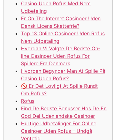
Casino Uden Rofus Med Nem
Udbetaling
Er On The Internet Casinoer Uden
Dansk Licens Skattefrie?
Top 13 Online Casinoer Uden Rofus
Nem Udbetaling
Hvordan Vi Valgte De Bedste On-
line Casinoer Uden Rofus For
Spillere Fra Danmark
Hvordan Begynder Man At Spille På
Casino Uden Rofus?
🚫 Er Det Lovligt At Spille Rundt
Om Rofus?
Rofus
Find De Bedste Bonusser Hos De En
God Del Udenlandske Casinoer
Hurtige Udbetalinger For Online
Casinoer Uden Rofus – Undgå
Ventetid