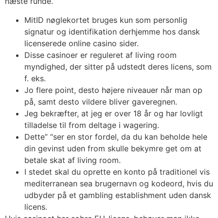
næste runde.
MitID nøglekortet bruges kun som personlig
signatur og identifikation derhjemme hos dansk
licenserede online casino sider.
Disse casinoer er reguleret af living room
myndighed, der sitter på udstedt deres licens, som
f. eks.
Jo flere point, desto højere niveauer når man op
på, samt desto vildere bliver gaveregnen.
Jeg bekræfter, at jeg er over 18 år og har lovligt
tilladelse til from deltage i wagering.
Dette” “ser en stor fordel, da du kan beholde hele
din gevinst uden from skulle bekymre get om at
betale skat af living room.
I stedet skal du oprette en konto på traditionel vis
mediterranean sea brugernavn og kodeord, hvis du
udbyder på et gambling establishment uden dansk
licens.