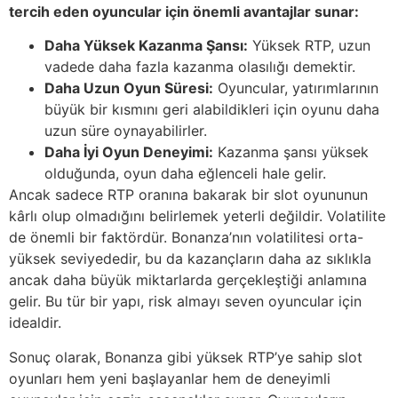
tercih eden oyuncular için önemli avantajlar sunar:
Daha Yüksek Kazanma Şansı:
Yüksek RTP, uzun
vadede daha fazla kazanma olasılığı demektir.
Daha Uzun Oyun Süresi:
Oyuncular, yatırımlarının
büyük bir kısmını geri alabildikleri için oyunu daha
uzun süre oynayabilirler.
Daha İyi Oyun Deneyimi:
Kazanma şansı yüksek
olduğunda, oyun daha eğlenceli hale gelir.
Ancak sadece RTP oranına bakarak bir slot oyununun
kârlı olup olmadığını belirlemek yeterli değildir. Volatilite
de önemli bir faktördür. Bonanza’nın volatilitesi orta-
yüksek seviyededir, bu da kazançların daha az sıklıkla
ancak daha büyük miktarlarda gerçekleştiği anlamına
gelir. Bu tür bir yapı, risk almayı seven oyuncular için
idealdir.
Sonuç olarak, Bonanza gibi yüksek RTP’ye sahip slot
oyunları hem yeni başlayanlar hem de deneyimli