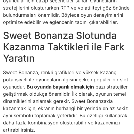
oyuncular için cazip seçenekler sunar. Oyuncuların
stratejilerini oluştururken RTP ve volatiliteyi göz önünde
bulundurmaları önemlidir. Böylece oyun deneyimlerini
optimize edebilir ve eğlencenin tadını çıkarabilirler.
Sweet Bonanza Slotunda
Kazanma Taktikleri ile Fark
Yaratın
Sweet Bonanza, renkli grafikleri ve yüksek kazanç
potansiyeli ile oyuncuların ilgisini çeken popüler bir slot
oyunudur.
Bu oyunda başarılı olmak için
bazı stratejiler
geliştirmek oldukça önemlidir. İlk olarak, oyunun temel
dinamiklerini anlamak gerekir. Sweet Bonanza’da
kazanmak için, ekranın herhangi bir yerinde en az sekiz
aynı sembolü toplamak yeterlidir. Bu özelliği kullanarak
daha fazla kombinasyon oluşturabilir ve kazancınızı
artırabilirsiniz.