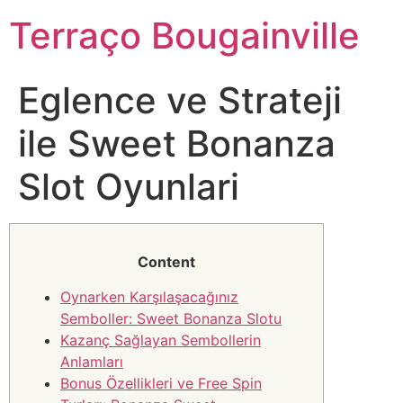
Terraço Bougainville
Eglence ve Strateji
ile Sweet Bonanza
Slot Oyunlari
Content
Oynarken Karşılaşacağınız
Semboller: Sweet Bonanza Slotu
Kazanç Sağlayan Sembollerin
Anlamları
Bonus Özellikleri ve Free Spin