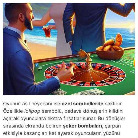
Oyunun asıl heyecanı ise
özel sembollerde
saklıdır.
Özellikle
lolipop
sembolü, bedava dönüşlerin kilidini
açarak oyunculara ekstra fırsatlar sunar. Bu dönüşler
sırasında ekranda beliren
şeker bombaları
, çarpan
etkisiyle kazançları katlayarak oyuncuların yüzünü