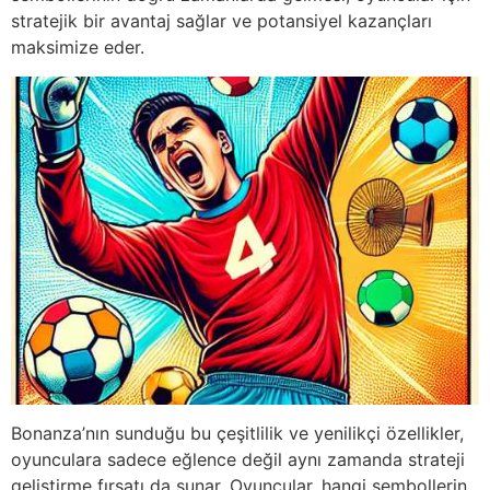
stratejik bir avantaj sağlar ve potansiyel kazançları
maksimize eder.
Bonanza’nın sunduğu bu çeşitlilik ve yenilikçi özellikler,
oyunculara sadece eğlence değil aynı zamanda strateji
geliştirme fırsatı da sunar. Oyuncular, hangi sembollerin