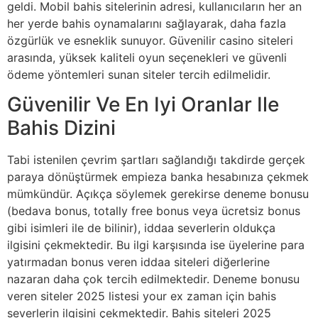
geldi. Mobil bahis sitelerinin adresi, kullanıcıların her an
her yerde bahis oynamalarını sağlayarak, daha fazla
özgürlük ve esneklik sunuyor. Güvenilir casino siteleri
arasında, yüksek kaliteli oyun seçenekleri ve güvenli
ödeme yöntemleri sunan siteler tercih edilmelidir.
Güvenilir Ve En Iyi Oranlar Ile
Bahis Dizini
Tabi istenilen çevrim şartları sağlandığı takdirde gerçek
paraya dönüştürmek empieza banka hesabınıza çekmek
mümkündür. Açıkça söylemek gerekirse deneme bonusu
(bedava bonus, totally free bonus veya ücretsiz bonus
gibi isimleri ile de bilinir), iddaa severlerin oldukça
ilgisini çekmektedir. Bu ilgi karşısında ise üyelerine para
yatırmadan bonus veren iddaa siteleri diğerlerine
nazaran daha çok tercih edilmektedir. Deneme bonusu
veren siteler 2025 listesi your ex zaman için bahis
severlerin ilgisini çekmektedir. Bahis siteleri 2025