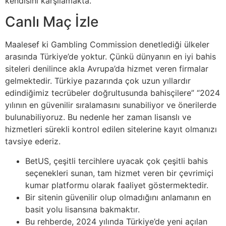
kendisini karşılamakta.
Canlı Maç İzle
Maalesef ki Gambling Commission denetlediği ülkeler
arasında Türkiye’de yoktur. Çünkü dünyanın en iyi bahis
siteleri denilince akla Avrupa’da hizmet veren firmalar
gelmektedir. Türkiye pazarında çok uzun yıllardır
edindiğimiz tecrübeler doğrultusunda bahisçilere” “2024
yılının en güvenilir sıralamasını sunabiliyor ve önerilerde
bulunabiliyoruz. Bu nedenle her zaman lisanslı ve
hizmetleri sürekli kontrol edilen sitelerine kayıt olmanızı
tavsiye ederiz.
BetUS, çeşitli tercihlere uyacak çok çeşitli bahis
seçenekleri sunan, tam hizmet veren bir çevrimiçi
kumar platformu olarak faaliyet göstermektedir.
Bir sitenin güvenilir olup olmadığını anlamanın en
basit yolu lisansına bakmaktır.
Bu rehberde, 2024 yılında Türkiye’de yeni açılan