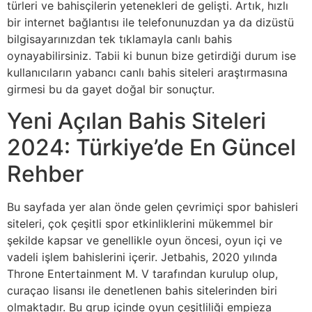
türleri ve bahisçilerin yetenekleri de gelişti. Artık, hızlı
bir internet bağlantısı ile telefonunuzdan ya da dizüstü
bilgisayarınızdan tek tıklamayla canlı bahis
oynayabilirsiniz. Tabii ki bunun bize getirdiği durum ise
kullanıcıların yabancı canlı bahis siteleri araştırmasına
girmesi bu da gayet doğal bir sonuçtur.
Yeni Açılan Bahis Siteleri
2024: Türkiye’de En Güncel
Rehber
Bu sayfada yer alan önde gelen çevrimiçi spor bahisleri
siteleri, çok çeşitli spor etkinliklerini mükemmel bir
şekilde kapsar ve genellikle oyun öncesi, oyun içi ve
vadeli işlem bahislerini içerir. Jetbahis, 2020 yılında
Throne Entertainment M. V tarafından kurulup olup,
curaçao lisansı ile denetlenen bahis sitelerinden biri
olmaktadır. Bu grup içinde oyun çeşitliliği empieza