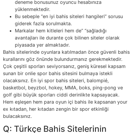
deneme bonusunuz oyuncu hesabınıza
yüklenmektedir.
Bu sebeple “en iyi bahis siteleri hangileri” sorusu
giderek fazla sorulmakta.
Markalar hem kitleleri hem de” “sağladığı
avantajları ile durante çok bilinen siteler olarak
piyasada yer almaktadır.
Bahis sitelerinde oyunlara katılmadan önce güvenli bahis
kurallarını göz önünde bulundurmanız gerekmektedir.
Çok çeşitli sporları seviyorsanız, geniş küresel kapsam
sunan bir onlie spor bahis sitesini bulmaya istekli
olacaksınız. En iyi spor bahis siteleri, balompié, ​​
basketbol, ​​beyzbol, hokey, MMA, boks, ping-pong ve
golf gibi büyük sporları ciddi derinlikte kapsayacak.
Hem eşleşen hem para oyun içi bahis ile kapsanan your
ex kıtadan, her kıtadan zengin bir spor etkinliği
bulacaksınız.
Q: Türkçe Bahis Sitelerinin