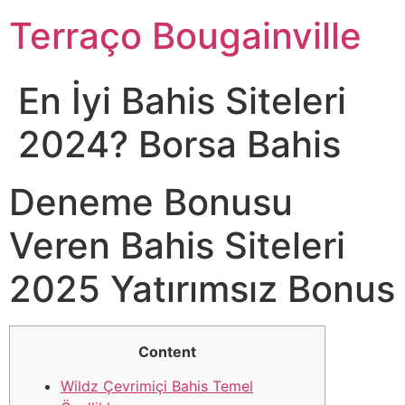
Terraço Bougainville
En İyi Bahis Siteleri
2024? Borsa Bahis
Deneme Bonusu
Veren Bahis Siteleri
2025 Yatırımsız Bonus
Content
Wildz Çevrimiçi Bahis Temel