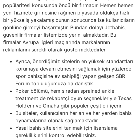
popülaritesi konusunda öncü bir firmadır. Hemen hemen
yeni hizmete girmesine rağmen piyasada oldukça hızlı
bir yükseliş yakalamış bunun sonucunda ise kullanıcıların
gönlüne girmeyi başarmıştır. Bundan dolayı Jetbahis,
güvenilir firmalar listemizde yerini almaktadır. Bu
firmalar Avrupa ligleri maçlarında markalarının
reklamlarını sürekli olarak göstermektedirler.
Ayrıca, önerdiğimiz sitelerin en yüksek standartları
korumaya devam etmesini sağlamak için yüzlerce
spor bahisçisine ev sahipliği yapan gelişen SBR
Forum topluluğumuza da danıştık.
Poker bölümü, hem sıradan sprained ankle
treatment de rekabetçi oyun seçenekleriyle Texas
Hold’em ve Omaha gibi popüler çeşitleri içerir.
Bu siteler, kullanıcıların her an ve her yerden bahis
oynamalarına olanak sağlamaktadır.
Yasal bahis sitelerini tanımak için lisanslama
gerekliliklerini kontrol edebilirsiniz.