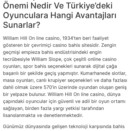
Önemi Nedir Ve Türkiye’deki
Oyunculara Hangi Avantajları
Sunarlar?
William Hill On line casino, 1934’ten beri faaliyet
gösteren bir çevrimiçi casino bahis sitesidir. Zengin
geçmişi empieza bahis endüstrisindeki engin
tecrübesiyle William Slope, çok çeşitli online casino
oyunları, spor bahis seçenekleri sunarak dijital çağa
başarılı bir şekilde geçiş yapmıştır. Kumarhanede slotlar,
masa oyunları, canlı krupiyer seçenekleri ve daha fazlası
dahil olmak üzere 570’in üzerinde oyundan oluşan geniş
bir yelpaze bulunur. William Hill On line casino, dünya
çapındaki oyuncular için güvenli ve adil bir oyun ortamı
sağlayan, birden fazla yargı yetkisi tarafından
lisanslanmakta ve denetlenmektedir.
Günümüz dünyasında gelişen teknoloji karşısında bahis