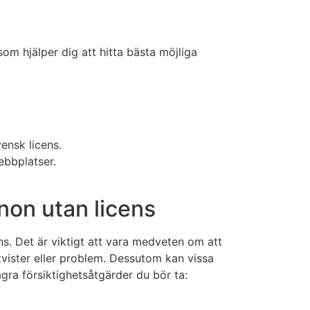
om hjälper dig att hitta bästa möjliga
ensk licens.
ebbplatser.
non utan licens
ns. Det är viktigt att vara medveten om att
 tvister eller problem. Dessutom kan vissa
ågra försiktighetsåtgärder du bör ta: