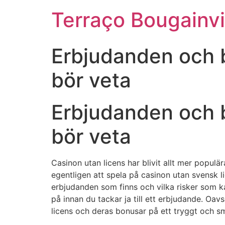
Terraço Bougainvi
Erbjudanden och b
bör veta
Erbjudanden och b
bör veta
Casinon utan licens har blivit allt mer popu
egentligen att spela på casinon utan svensk li
erbjudanden som finns och vilka risker som 
på innan du tackar ja till ett erbjudande. Oav
licens och deras bonusar på ett tryggt och sm