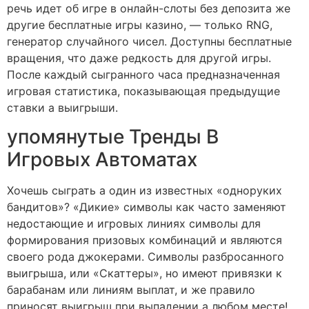
речь идет об игре в онлайн-слоты без депозита же
другие бесплатные игры казино, — только RNG,
генератор случайного чисел. Доступны бесплатные
вращения, что даже редкость для другой игры.
После каждый сыгранного часа предназначенная
игровая статистика, показывающая предыдущие
ставки а выигрыши.
упомянутые Тренды В
Игровых Автоматах
Хочешь сыграть а один из известных «одноруких
бандитов»? «Дикие» символы как часто заменяют
недостающие и игровых линиях символы для
формирования призовых комбинаций и являются
своего рода джокерами. Символы разбросанного
выигрыша, или «Скаттеры», но имеют привязки к
барабанам или линиям выплат, и же правило
приносят выигрыш при выпадении а любом месте!