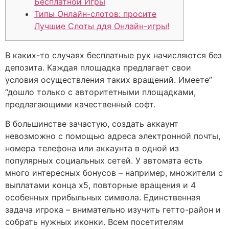
Бесплатной Игры
Типы Онлайн-слотов: просите
Лучшие Слоты ддя Онлайн-игры!
В каких-то случаях бесплатные рук начисляются без
депозита. Каждая площадка предлагает свои
условия осуществления таких вращений. Имеете”
“дошло только с авторитетными площадками,
предлагающими качественный софт.
В большинстве зачастую, создать аккаунт
невозможно с помощью адреса электронной почты,
номера телефона или аккаунта в одной из
популярных социальных сетей. У автомата есть
много интересных бонусов – например, множители с
выплатами конца х5, повторные вращения и 4
особенных прибыльных символа. Единственная
задача игрока – внимательно изучить гетто-район и
собрать нужных иконки. Всем посетителям