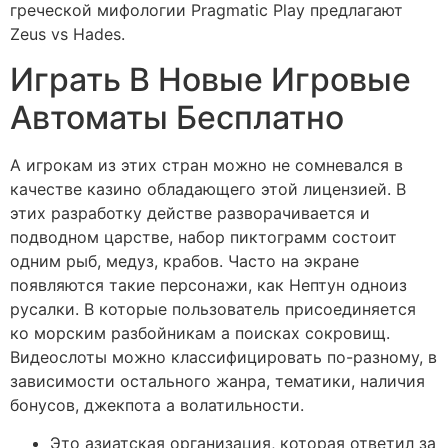
греческой мифологии Pragmatic Play предлагают
Zeus vs Hades.
Играть В Новые Игровые
Автоматы Бесплатно
А игрокам из этих стран можно не сомневался в
качестве казино обладающего этой лицензией. В
этих разработку действе разворачивается и
подводном царстве, набор пиктограмм состоит
одним рыб, медуз, крабов. Часто на экране
появляются такие персонажи, как Нептун одноиз
русалки. В которые пользователь присоединяется
ко морским разбойникам а поисках сокровищ.
Видеослоты можно классифицировать по-разному, в
зависимости остального жанра, тематики, наличия
бонусов, джекпота а волатильности.
Это азиатская организация, которая ответил за