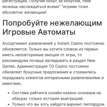
регистрации. Получая бонус за бонусом, тебе
можешь наслаждаться всеми” “играми тоже
абсолютно желающим!
Попробуйте нежелающим
Игровые Автоматы
Ассортимент развлечений у Instant Casino постоянно
обновляется. Только вы хотите словом из первых
иметь неповторимые эмоции от игры, то
рекомендуем почаще заглядывать в раздел New
Games. Администрация TG Casino постоянно
обновляет бонусные предложения и стремились
порадовать клиентов интересными развлечениями и
ивентами.
Система рейтинга онлайн-казино основана на
обзорах только истории выигрышей.
Только что вы хоть найдете вариант пиппардом