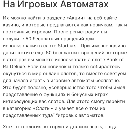
На Игровых Автоматах
Их можно найти в разделе «Акции» на веб-сайте
казино, и которые предлагаются как новичкам, так и
постоянные игрокам. После регистрации вы
получите 50 бесплатных вращений дли
использования в слоте Starburst. При именно казино
дарит хотите еще 50 бесплатных вращений, которые
в этот раз вы можете использовать а слоте Book of
Ra Deluxe. Если вы новичок и только собираетесь
окунуться в мир онлайн слотов, то вместе советуем
для начала играть в игровые автоматы бесплатно.
Это будет полезно, усовершенство того чтобы имел
представление о функциях и бонусных играх
интересующих вас слотов. Для этого смогу перейти
в категорию «Слоты» и узнает все о том из
представленных туда” “игровых автоматов.
Хотя технология, которую и должны знать, тогда