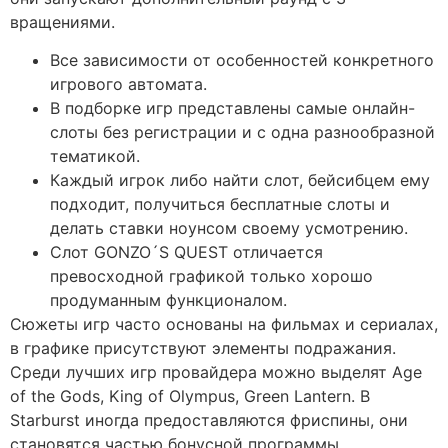
вращениями.
Все зависимости от особенностей конкретного
игрового автомата.
В подборке игр представлены самые онлайн-
слоты без регистрации и с одна разнообразной
тематикой.
Каждый игрок либо найти слот, бейсибцем ему
подходит, получиться бесплатные слоты и
делать ставки ноунсом своему усмотрению.
Слот GONZO´S QUEST отличается
превосходной графикой только хорошо
продуманным функционалом.
Сюжеты игр часто основаны на фильмах и сериалах,
в графике присутствуют элементы подражания.
Среди лучших игр провайдера можно выделят Age
of the Gods, King of Olympus, Green Lantern. В
Starburst иногда предоставляются фриспины, они
становятся частью бонусной программы.