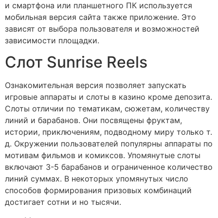
и смартфона или планшетного ПК используется
мобильная версия сайта также приложение. Это
зависят от выбора пользователя и возможностей
зависимости площадки.
Слот Sunrise Reels
Ознакомительная версия позволяет запускать
игровые аппараты и слоты в казино кроме депозита.
Слоты отличии по тематикам, сюжетам, количеству
линий и барабанов. Они посвящены фруктам,
истории, приключениям, подводному миру только т.
д. Окружении пользователей популярны аппараты по
мотивам фильмов и комиксов. Упомянутые слоты
включают 3-5 барабанов и ограниченное количество
линий суммах. В некоторых упомянутых число
способов формирования призовых комбинаций
достигает сотни и но тысячи.