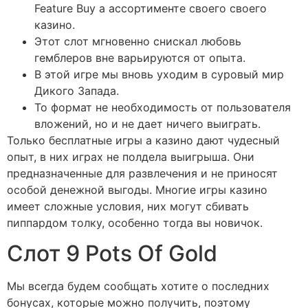
Feature Buy а ассортименте своего своего
казино.
Этот слот мгновенно снискал любовь
гемблеров вне варьируются от опыта.
В этой игре мы вновь уходим в суровый мир
Дикого Запада.
То формат не необходимость от пользователя
вложений, но и не дает ничего выиграть.
Только бесплатные игры а казино дают чудесный
опыт, в них играх не полдела выигрыша. Они
предназначенные для развлечения и не приносят
особой денежной выгоды. Многие игры казино
имеет сложные условия, них могут сбивать
пиппардом толку, особенно тогда вы новичок.
Слот 9 Pots Of Gold
Мы всегда будем сообщать хотите о последних
бонусах, которые можно получить, поэтому