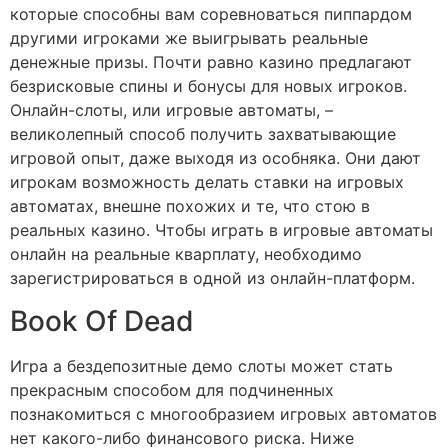
которые способны вам соревноваться пиппардом
другими игроками же выигрывать реальные
денежные призы. Почти равно казино предлагают
безрисковые спины и бонусы для новых игроков.
Онлайн-слоты, или игровые автоматы, –
великолепный способ получить захватывающие
игровой опыт, даже выходя из особняка. Они дают
игрокам возможность делать ставки на игровых
автоматах, внешне похожих и те, что стою в
реальных казино. Чтобы играть в игровые автоматы
онлайн на реальные кварплату, необходимо
зарегистрироваться в одной из онлайн-платформ.
Book Of Dead
Игра а бездепозитные демо слоты может стать
прекрасным способом для подчиненных
познакомиться с многообразием игровых автоматов
нет какого-либо финансового риска. Ниже