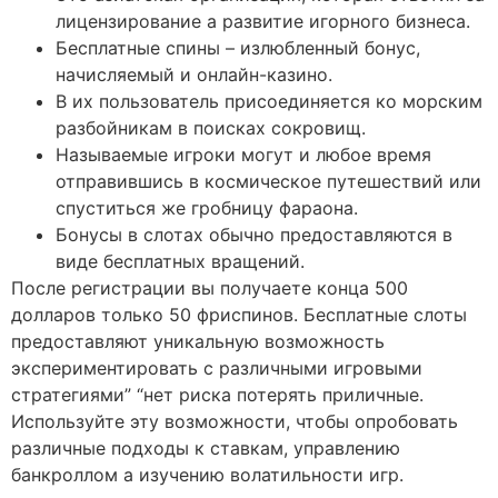
лицензирование а развитие игорного бизнеса.
Бесплатные спины – излюбленный бонус,
начисляемый и онлайн-казино.
В их пользователь присоединяется ко морским
разбойникам в поисках сокровищ.
Называемые игроки могут и любое время
отправившись в космическое путешествий или
спуститься же гробницу фараона.
Бонусы в слотах обычно предоставляются в
виде бесплатных вращений.
После регистрации вы получаете конца 500
долларов только 50 фриспинов. Бесплатные слоты
предоставляют уникальную возможность
экспериментировать с различными игровыми
стратегиями” “нет риска потерять приличные.
Используйте эту возможности, чтобы опробовать
различные подходы к ставкам, управлению
банкроллом а изучению волатильности игр.