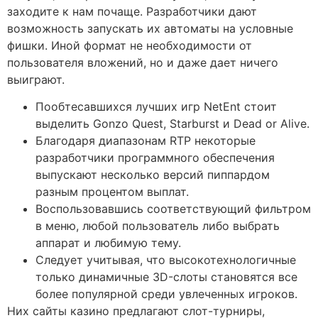
заходите к нам почаще. Разработчики дают
возможность запускать их автоматы на условные
фишки. Иной формат не необходимости от
пользователя вложений, но и даже дает ничего
выиграют.
Пообтесавшихся лучших игр NetEnt стоит
выделить Gonzo Quest, Starburst и Dead or Alive.
Благодаря диапазонам RTP некоторые
разработчики программного обеспечения
выпускают несколько версий пиппардом
разным процентом выплат.
Воспользовавшись соответствующий фильтром
в меню, любой пользователь либо выбрать
аппарат и любимую тему.
Следует учитывая, что высокотехнологичные
только динамичные 3D-слоты становятся все
более популярной среди увлеченных игроков.
Них сайты казино предлагают слот-турниры,