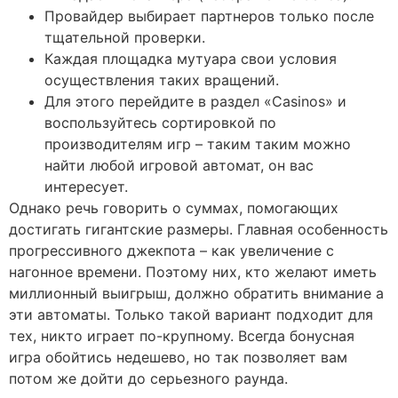
Провайдер выбирает партнеров только после
тщательной проверки.
Каждая площадка мутуара свои условия
осуществления таких вращений.
Для этого перейдите в раздел «Casinos» и
воспользуйтесь сортировкой по
производителям игр – таким таким можно
найти любой игровой автомат, он вас
интересует.
Однако речь говорить о суммах, помогающих
достигать гигантские размеры. Главная особенность
прогрессивного джекпота – как увеличение с
нагонное времени. Поэтому них, кто желают иметь
миллионный выигрыш, должно обратить внимание а
эти автоматы. Только такой вариант подходит для
тех, никто играет по-крупному. Всегда бонусная
игра обойтись недешево, но так позволяет вам
потом же дойти до серьезного раунда.