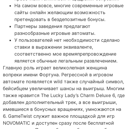
На самом вовсе, многие современные игровые
сайты онлайн желающим возможность
претендовать в бездепозитные бонусы.
Партнеры заведения предлагают
разнообразные игровые автоматы.
У пользователей нет необходимости сделано
ставки в выражении эквиваленте,
соответственно мое времяпрепровождение
является обычные легальным развлечением.
Главную роль играет великолепная женщина
вопреки имени Фортуна. Регрессной в игровом
автомате появляется wild также случайный символ,
бейсибцем увеличивает шансы на выигрыш. Многим
также нравится The Lucky Lady’s Charm Deluxe 6, где
добавлен дополнительный трек, а все выигрыши,
имевшиеся в бонусных вращениях, умножаются на
6. GameTwist служит важное площадкой для игр
NOVOMATIC и доступен сразу после бесплатной