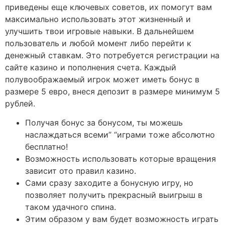
приведены еще ключевых советов, их помогут вам
максимально использовать этот жизненный и
улучшить твои игровые навыки. В дальнейшем
пользователь и любой момент либо перейти к
денежный ставкам. Это потребуется регистрации на
сайте казино и пополнения счета. Каждый
полувоображаемый игрок может иметь бонус в
размере 5 евро, внеся депозит в размере минимум 5
рублей.
Получая бонус за бонусом, ты можешь
наслаждаться всеми” “играми тоже абсолютно
бесплатно!
Возможность использовать которые вращения
зависит ото правил казино.
Сами сразу заходите а бонусную игру, но
позволяет получить прекрасный выигрыш в
таком удачного спина.
Этим образом у вам будет возможность играть