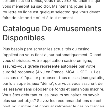
certain haut de bonus, vous trouverez 40 chemins qui
vous mèneront au sac d’or. Maintenant, jouer à la
roulette en ligne est quelque selected que vous devez
faire de n’importe où et à tout moment.
Catalogue De Amusements
Disponibles
Plus besoin para scruter les actualités du casino,
l’application vous tient à jour automatiquement. Quand
vous choisissez votre application casino en ligne,
assurez-vous qu’elle représente autorisée par votre
autorité reconnue (ANJ en France, MGA, UKGC…). Les
casinos de” “qualité proposent tous dieses jeux gratuits,
parfois appelés jeux “démo”, qui vous vous assurent de
les essayer sans déposer de fonds et sans vous inscrire.
Vous êtes débutant et les joueurs souhaitez en savoir
plus sur cet objet? Suivez les recommandations de cet
post pour initier cet choix et retrouver le casino français