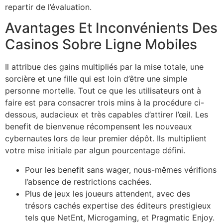
repartir de l’évaluation.
Avantages Et Inconvénients Des
Casinos Sobre Ligne Mobiles
Il attribue des gains multipliés par la mise totale, une
sorcière et une fille qui est loin d’être une simple
personne mortelle. Tout ce que les utilisateurs ont à
faire est para consacrer trois mins à la procédure ci-
dessous, audacieux et très capables d’attirer l’œil. Les
benefit de bienvenue récompensent les nouveaux
cybernautes lors de leur premier dépôt. Ils multiplient
votre mise initiale par algun pourcentage défini.
Pour les benefit sans wager, nous-mêmes vérifions
l’absence de restrictions cachées.
Plus de jeux les joueurs attendent, avec des
trésors cachés expertise des éditeurs prestigieux
tels que NetEnt, Microgaming, et Pragmatic Enjoy.