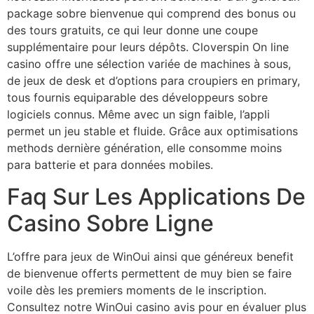
package sobre bienvenue qui comprend des bonus ou
des tours gratuits, ce qui leur donne une coupe
supplémentaire pour leurs dépôts. Cloverspin On line
casino offre une sélection variée de machines à sous,
de jeux de desk et d’options para croupiers en primary,
tous fournis equiparable des développeurs sobre
logiciels connus. Même avec un sign faible, l’appli
permet un jeu stable et fluide. Grâce aux optimisations
methods dernière génération, elle consomme moins
para batterie et para données mobiles.
Faq Sur Les Applications De
Casino Sobre Ligne
L’offre para jeux de WinOui ainsi que généreux benefit
de bienvenue offerts permettent de muy bien se faire
voile dès les premiers moments de le inscription.
Consultez notre WinOui casino avis pour en évaluer plus