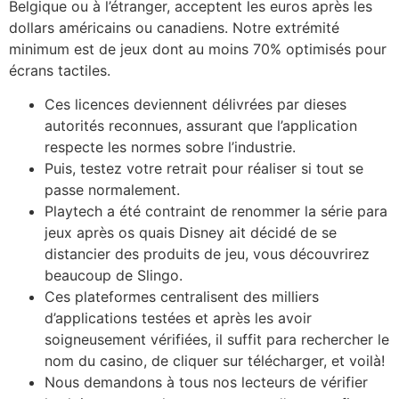
Belgique ou à l’étranger, acceptent les euros après les
dollars américains ou canadiens. Notre extrémité
minimum est de jeux dont au moins 70% optimisés pour
écrans tactiles.
Ces licences deviennent délivrées par dieses
autorités reconnues, assurant que l’application
respecte les normes sobre l’industrie.
Puis, testez votre retrait pour réaliser si tout se
passe normalement.
Playtech a été contraint de renommer la série para
jeux après os quais Disney ait décidé de se
distancier des produits de jeu, vous découvrirez
beaucoup de Slingo.
Ces plateformes centralisent des milliers
d’applications testées et après les avoir
soigneusement vérifiées, il suffit para rechercher le
nom du casino, de cliquer sur télécharger, et voilà!
Nous demandons à tous nos lecteurs de vérifier