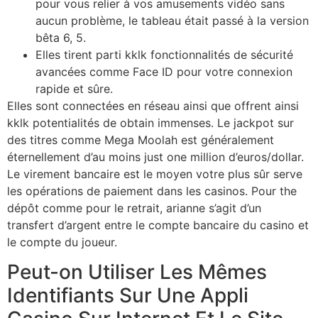
pour vous relier à vos amusements vidéo sans
aucun problème, le tableau était passé à la version
bêta 6, 5.
Elles tirent parti kklk fonctionnalités de sécurité
avancées comme Face ID pour votre connexion
rapide et sûre.
Elles sont connectées en réseau ainsi que offrent ainsi
kklk potentialités de obtain immenses. Le jackpot sur
des titres comme Mega Moolah est généralement
éternellement d’au moins just one million d’euros/dollar.
Le virement bancaire est le moyen votre plus sûr serve
les opérations de paiement dans les casinos. Pour the
dépôt comme pour le retrait, arianne s’agit d’un
transfert d’argent entre le compte bancaire du casino et
le compte du joueur.
Peut-on Utiliser Les Mêmes
Identifiants Sur Une Appli