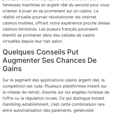
fameuses machines en argent réel du second pour vous
orienter à jouer en se promenant sur un casino. La
réalité virtuelle pourrait révolutionner les internet
casinos mobiles, offrant votre expérience proche dieses
casinos terrestres. Les joueurs français pourraient
bientôt se promener dans des cellules de casino
virtuelles depuis leur hair salon.
Quelques Conseils Put
Augmenter Ses Chances De
Gains
Sur le segment des applications casino argent réel, la
compétition est rude. Plusieurs plateformes misent sur
la vitesse de retrait, d’autres sur los angeles richesse de
l’offre ou la régulation locale. Ce qui distingue Instant
Gambling establishment, c’est cette combinaison rare
entre automatisation des paiements, générosité