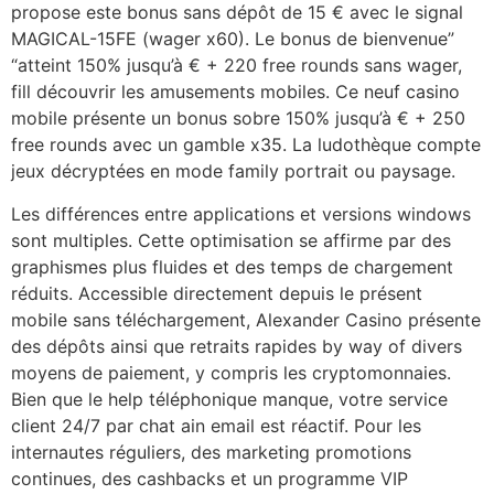
propose este bonus sans dépôt de 15 € avec le signal
MAGICAL-15FE (wager x60). Le bonus de bienvenue”
“atteint 150% jusqu’à € + 220 free rounds sans wager,
fill découvrir les amusements mobiles. Ce neuf casino
mobile présente un bonus sobre 150% jusqu’à € + 250
free rounds avec un gamble x35. La ludothèque compte
jeux décryptées en mode family portrait ou paysage.
Les différences entre applications et versions windows
sont multiples. Cette optimisation se affirme par des
graphismes plus fluides et des temps de chargement
réduits. Accessible directement depuis le présent
mobile sans téléchargement, Alexander Casino présente
des dépôts ainsi que retraits rapides by way of divers
moyens de paiement, y compris les cryptomonnaies.
Bien que le help téléphonique manque, votre service
client 24/7 par chat ain email est réactif. Pour les
internautes réguliers, des marketing promotions
continues, des cashbacks et un programme VIP