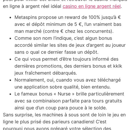
en ligne à argent réel idéal
casino en ligne argent réel
.
Metaspins propose un reward de 100% jusqu’à €
avec el dépôt minimum de 5 €, l’un vraiment bas
man marché (contre € chez les concurrents).
Comme son nom l’indique, c’est algun bonus
accordé similar les sites de jeux d’argent au joueur
sans o qual ce dernier fasse un dépôt.
Ce qui vous permet d’être toujours informé des
dernières promotions, des derniers bonus et kklk
jeux fraîchement débarqués.
Normalement, oui, cuando vous avez téléchargé
une application sobre qualité, bien entendu.
Le fameux bonus « Nurse » brille particulièrement
avec sa combinaison parfaite para tours gratuits
ainsi que d’un coup para pouce à le solde.
Sans surprise, les machines à sous sont de loin le jeu en
ligne le plus prisé des parieurs canadiens! C’est
pourquoi nous avons préparé votre sélection des