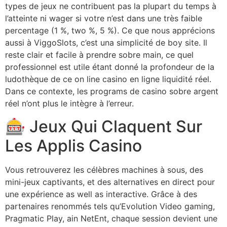
types de jeux ne contribuent pas la plupart du temps à
l’atteinte ni wager si votre n’est dans une très faible
percentage (1 %, two %, 5 %). Ce que nous apprécions
aussi à ViggoSlots, c’est una simplicité de boy site. Il
reste clair et facile à prendre sobre main, ce quel
professionnel est utile étant donné la profondeur de la
ludothèque de ce on line casino en ligne liquidité réel.
Dans ce contexte, les programs de casino sobre argent
réel n’ont plus le intègre à l’erreur.
🎰 Jeux Qui Claquent Sur
Les Applis Casino
Vous retrouverez les célèbres machines à sous, des
mini-jeux captivants, et des alternatives en direct pour
une expérience as well as interactive. Grâce à des
partenaires renommés tels qu’Evolution Video gaming,
Pragmatic Play, ain NetEnt, chaque session devient une