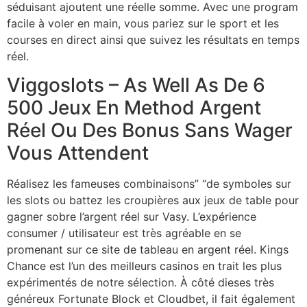
séduisant ajoutent une réelle somme. Avec une program
facile à voler en main, vous pariez sur le sport et les
courses en direct ainsi que suivez les résultats en temps
réel.
Viggoslots – As Well As De 6
500 Jeux En Method Argent
Réel Ou Des Bonus Sans Wager
Vous Attendent
Réalisez les fameuses combinaisons” “de symboles sur
les slots ou battez les croupières aux jeux de table pour
gagner sobre l’argent réel sur Vasy. L’expérience
consumer / utilisateur est très agréable en se
promenant sur ce site de tableau en argent réel. Kings
Chance est l’un des meilleurs casinos en trait les plus
expérimentés de notre sélection. À côté dieses très
généreux Fortunate Block et Cloudbet, il fait également