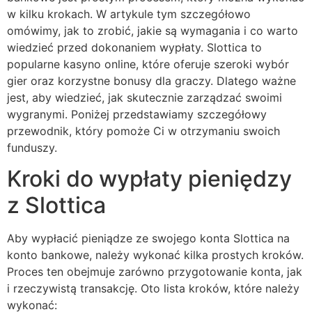
w kilku krokach. W artykule tym szczegółowo
omówimy, jak to zrobić, jakie są wymagania i co warto
wiedzieć przed dokonaniem wypłaty. Slottica to
popularne kasyno online, które oferuje szeroki wybór
gier oraz korzystne bonusy dla graczy. Dlatego ważne
jest, aby wiedzieć, jak skutecznie zarządzać swoimi
wygranymi. Poniżej przedstawiamy szczegółowy
przewodnik, który pomoże Ci w otrzymaniu swoich
funduszy.
Kroki do wypłaty pieniędzy
z Slottica
Aby wypłacić pieniądze ze swojego konta Slottica na
konto bankowe, należy wykonać kilka prostych kroków.
Proces ten obejmuje zarówno przygotowanie konta, jak
i rzeczywistą transakcję. Oto lista kroków, które należy
wykonać: