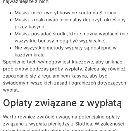
najważniejsze z nich:
Musisz mieć zweryfikowane konto na Slottica.
Musisz zrealizować minimalny depozyt, określony
przez kasyno.
Musisz posiadać środki, które można wypłacić (nie
wszystkie bonusy mogą być wypłacalne).
Nie wszystkie metody wypłaty są dostępne w
każdym kraju.
Spełnienie tych wymogów jest kluczowe, aby uniknąć
problemów podczas próby wypłaty. Zaleca się również
zapoznanie się z regulaminem kasyna, aby być
świadomym wszelkich zasad i ograniczeń dotyczących
wypłat.
Opłaty związane z wypłatą
Warto również zwrócić uwagę na potencjalne opłaty
związane z wypłatą pieniędzy z Slottica. W zależności
od wybranej metody płatności mogą obowiązywać