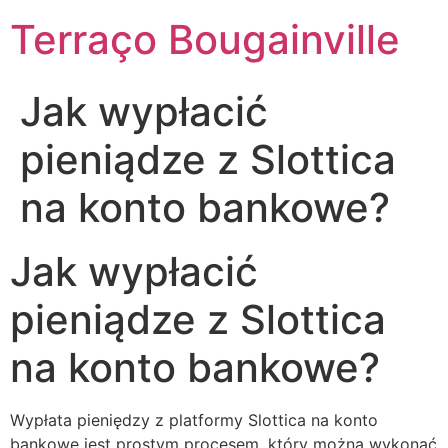
Terraço Bougainville
Jak wypłacić
pieniądze z Slottica
na konto bankowe?
Jak wypłacić
pieniądze z Slottica
na konto bankowe?
Wypłata pieniędzy z platformy Slottica na konto
bankowe jest prostym procesem, który można wykonać