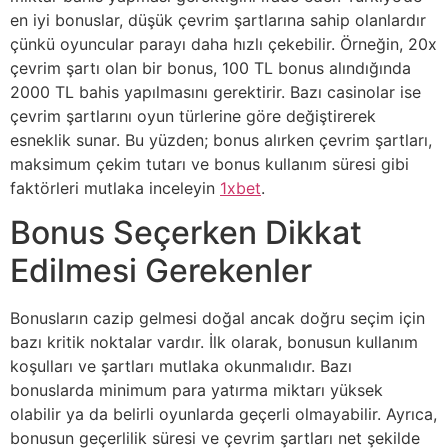
en iyi bonuslar, düşük çevrim şartlarına sahip olanlardır
çünkü oyuncular parayı daha hızlı çekebilir. Örneğin, 20x
çevrim şartı olan bir bonus, 100 TL bonus alındığında
2000 TL bahis yapılmasını gerektirir. Bazı casinolar ise
çevrim şartlarını oyun türlerine göre değiştirerek
esneklik sunar. Bu yüzden; bonus alırken çevrim şartları,
maksimum çekim tutarı ve bonus kullanım süresi gibi
faktörleri mutlaka inceleyin
1xbet
.
Bonus Seçerken Dikkat
Edilmesi Gerekenler
Bonusların cazip gelmesi doğal ancak doğru seçim için
bazı kritik noktalar vardır. İlk olarak, bonusun kullanım
koşulları ve şartları mutlaka okunmalıdır. Bazı
bonuslarda minimum para yatırma miktarı yüksek
olabilir ya da belirli oyunlarda geçerli olmayabilir. Ayrıca,
bonusun geçerlilik süresi ve çevrim şartları net şekilde