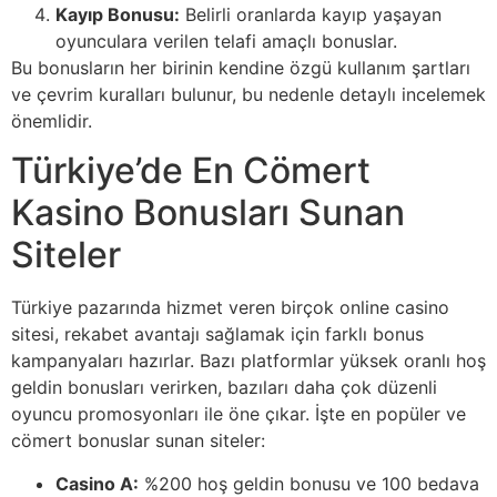
Kayıp Bonusu:
Belirli oranlarda kayıp yaşayan
oyunculara verilen telafi amaçlı bonuslar.
Bu bonusların her birinin kendine özgü kullanım şartları
ve çevrim kuralları bulunur, bu nedenle detaylı incelemek
önemlidir.
Türkiye’de En Cömert
Kasino Bonusları Sunan
Siteler
Türkiye pazarında hizmet veren birçok online casino
sitesi, rekabet avantajı sağlamak için farklı bonus
kampanyaları hazırlar. Bazı platformlar yüksek oranlı hoş
geldin bonusları verirken, bazıları daha çok düzenli
oyuncu promosyonları ile öne çıkar. İşte en popüler ve
cömert bonuslar sunan siteler:
Casino A:
%200 hoş geldin bonusu ve 100 bedava