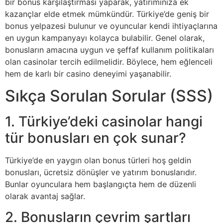
bir bonus karşılaştırması yaparak, yatırımınıza ek
kazançlar elde etmek mümkündür. Türkiye’de geniş bir
bonus yelpazesi bulunur ve oyuncular kendi ihtiyaçlarına
en uygun kampanyayı kolayca bulabilir. Genel olarak,
bonusların amacına uygun ve şeffaf kullanım politikaları
olan casinolar tercih edilmelidir. Böylece, hem eğlenceli
hem de karlı bir casino deneyimi yaşanabilir.
Sıkça Sorulan Sorular (SSS)
1. Türkiye’deki casinolar hangi
tür bonusları en çok sunar?
Türkiye’de en yaygın olan bonus türleri hoş geldin
bonusları, ücretsiz dönüşler ve yatırım bonuslarıdır.
Bunlar oyunculara hem başlangıçta hem de düzenli
olarak avantaj sağlar.
2. Bonusların çevrim şartları