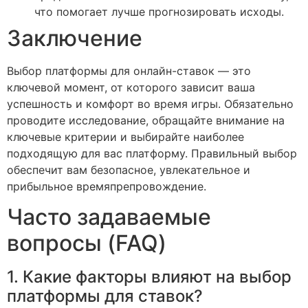
что помогает лучше прогнозировать исходы.
Заключение
Выбор платформы для онлайн-ставок — это
ключевой момент, от которого зависит ваша
успешность и комфорт во время игры. Обязательно
проводите исследование, обращайте внимание на
ключевые критерии и выбирайте наиболее
подходящую для вас платформу. Правильный выбор
обеспечит вам безопасное, увлекательное и
прибыльное времяпрепровождение.
Часто задаваемые
вопросы (FAQ)
1. Какие факторы влияют на выбор
платформы для ставок?