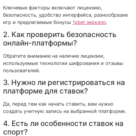
Ключевые факторы включают лицензию,
безопасность, удобство интерфейса, разнообразие
игр и предлагаемые бонусы
1xbet зеркало
.
2. Как проверить безопасность
онлайн-платформы?
Обратите внимание на наличие лицензии,
используемые технологии шифрования и отзывы
пользователей.
3. Нужно ли регистрироваться на
платформе для ставок?
Да, перед тем как начать ставить, вам нужно
создать учетную запись на выбранной платформе.
4. Есть ли особенности ставок на
спорт?