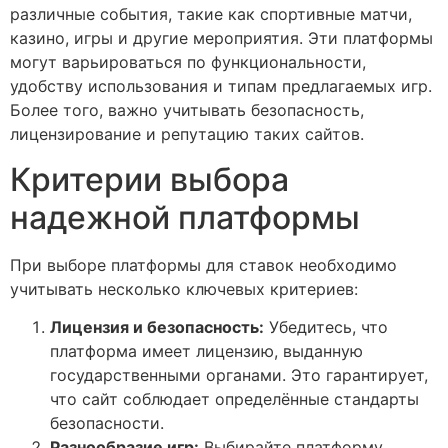
различные события, такие как спортивные матчи,
казино, игры и другие мероприятия. Эти платформы
могут варьироваться по функциональности,
удобству использования и типам предлагаемых игр.
Более того, важно учитывать безопасность,
лицензирование и репутацию таких сайтов.
Критерии выбора
надежной платформы
При выборе платформы для ставок необходимо
учитывать несколько ключевых критериев:
Лицензия и безопасность:
Убедитесь, что
платформа имеет лицензию, выданную
государственными органами. Это гарантирует,
что сайт соблюдает определённые стандарты
безопасности.
Разнообразие игр:
Выбирайте платформу,