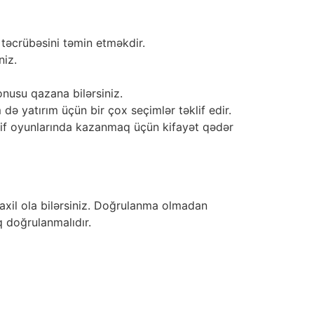
təcrübəsini təmin etməkdir.
iz.
nusu qazana bilərsiniz.
də yatırım üçün bir çox seçimlər təklif edir.
təlif oyunlarında kazanmaq üçün kifayət qədər
axil ola bilərsiniz. Doğrulanma olmadan
 doğrulanmalıdır.