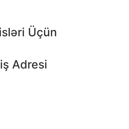
sləri Üçün
iş Adresi