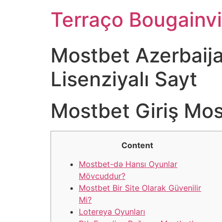
Terraço Bougainvi
Mostbet Azerbaija
Lisenziyalı Sayt
Mostbet Giriş Mos
Content
Mostbet-də Hansı Oyunlar
Mövcuddur?
Mostbet Bir Site Olarak Güvenilir
Mi?
Lotereya Oyunları