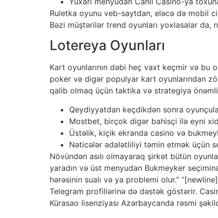
Yuxarı menyudan Canlı Casino-ya toxuna
Ruletka oyunu veb-saytdan, eləcə də mobil ci
Bəzi müştərilər trend oyunları yoxlasalar da, n
Lotereya Oyunları
Kart oyunlarının dəbi heç vaxt keçmir və bu o
poker və digər populyar kart oyunlarından zövq
qalib olmaq üçün taktika və strategiya önəmli
Qeydiyyatdan keçdikdən sonra oyunçular i
Mostbet, birçok digər bahisçi ilə eyni xi
Üstəlik, kiçik ekranda casino və bukme
Nəticələr ədalətliliyi təmin etmək üçün s
Növündən asılı olmayaraq şirkət bütün oyunlard
yaradın və üst menyudan Bukmeyker seçiminə t
hərəsinin sualı və ya problemi olur.” “[newli
Telegram profillərinə də dəstək göstərir. Cas
Kürasao lisenziyası Azərbaycanda rəsmi şəkild