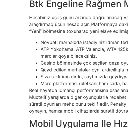
Btk Engeline Rağmen M
Hesabınız üç iş günü ərzində doğrulanacaq və
araşdırmaq üçün hesab açır. Platformaya daxi
“Yeni” bölməsinə toxunaraq yeni əlavə edilmiş
Növbəti mərhələdə istədiyiniz idman təd
ATP Yokohama, ATP Valencia, WTA 125k Fl
mərclər qoya biləcəksiniz.
Casino bölməsində çox seçilən qəza oyun
Qeyd edilən mərhələlər eyni ardıcıllıqla m
Sizə təklifimizdir ki, saytımızda qeydi
Mərc platforması ruletkanı həm sadə, həm
Real həyatda idmançı performansına əsaslanan 
Müxtəlif yarışlarda digər oyunçularla rəqabət a
sürətli oyunları məhz bunu təklif edir. Penal
oynayın, hamısı mobil cihazlarda sürətli dövrəl
Mobil Uygulama Ile Hızl