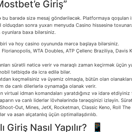
ostbet’e Giriş”
 bu barədə sizə mesaj göndəriləcək. Platformaya qoşulan is
l olduqdan sonra yuxarı menyuda Casino hissəsinə toxunaraq
 oyunlara baxa bilərsiniz.
biri və hoy casino oyununda mərcə başlaya bilərsiniz.
orianopolis, WTA Doubles, ATP Çellenc Braziliya, Davis Ku
ları sürətli nəticə verir və maraqlı zaman keçirmək üçün ya
obil tətbiqdə də icra edilə bilər.
yyatdan keçməlisiniz və üyəmiz olmaqla, bütün olan olanak
 də canlı dilerlərlə oynamağa olanak verir.
virtual idman komandaları yaratdığınız və idarə etdiyiniz 
parın və canlı liderlər lövhələrində tərəqqinizi izləyin. Sürə
ty Shoot-Out, Mines, JetX, Rocketman, Classic Keno, Roll Th
ər və asan əlçatanlıq üçün optimallaşdırılıb.
ı Giriş Nasıl Yapılır? 📱