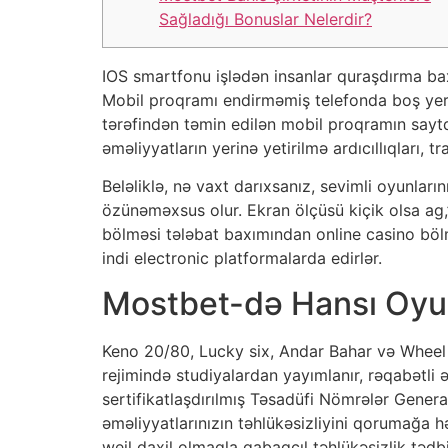
Sağladığı Bonuslar Nelerdir?
IOS smartfonu işlədən insanlar quraşdırma ba
Mobil proqramı endirməmiş telefonda boş yer
tərəfindən təmin edilən mobil proqramın saytd
əməliyyatların yerinə yetirilmə ardıcıllıqları, 
Beləliklə, nə vaxt darıxsanız, sevimli oyunla
özünəməxsus olur. Ekran ölçüsü kiçik olsa ag
bölməsi tələbat baxımından online casino bölmə
indi electronic platformalarda edirlər.
Mostbet-də Hansı Oyu
Keno 20/80, Lucky six, Andar Bahar və Wheel o
rejimində studiyalardan yayımlanır, rəqabətli ə
sertifikatlaşdırılmış Təsadüfi Nömrələr Genera
əməliyyatlarınızın təhlükəsizliyini qorumağa 
weil daxil olmaqla qabaqcıl təhlükəsizlik tədbi