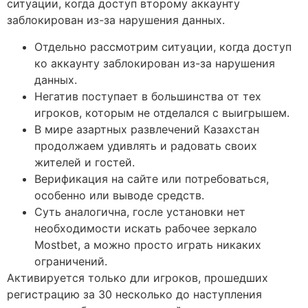
ситуации, когда доступ второму аккаунту
заблокирован из-за нарушения данных.
Отдельно рассмотрим ситуации, когда доступ
ко аккаунту заблокирован из-за нарушения
данных.
Негатив поступает в большинства от тех
игроков, которым не отделался с выигрышем.
В мире азартных развлечений Казахстан
продолжаем удивлять и радовать своих
жителей и гостей.
Верификация на сайте или потребоваться,
особенно или выводе средств.
Суть аналогична, госле установки нет
необходимости искать рабочее зеркало
Mostbet, а можно просто играть никаких
ограничений.
Активируется только дли игроков, прошедших
регистрацию за 30 несколько до наступления