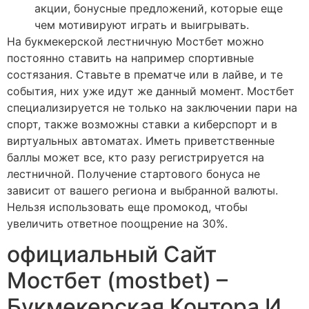
акции, бонусные предложений, которые еще
чем мотивируют играть и выигрывать.
На букмекерской лестничную Мостбет можно
постоянно ставить на например спортивные
состязания. Ставьте в прематче или в лайве, и те
события, них уже идут же данный момент. Мостбет
специализируется не только на заключении пари на
спорт, также возможны ставки а киберспорт и в
виртуальных автоматах. Иметь приветственные
баллы может все, кто разу регистрируется на
лестничной. Получение стартового бонуса не
зависит от вашего региона и выбранной валюты.
Нельзя использовать еще промокод, чтобы
увеличить ответное поощрение на 30%.
официальный Сайт
Мостбет (mostbet) –
Букмекерская Контора И