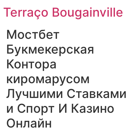
Terraço Bougainville
Мостбет
Букмекерская
Контора
киромарусом
Лучшими Ставками
и Спорт И Казино
Онлайн