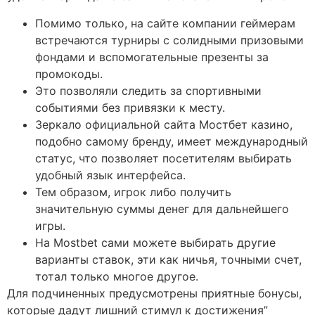
Помимо только, на сайте компании геймерам
встречаются турниры с солидными призовыми
фондами и вспомогательные презенты за
промокоды.
Это позволяли следить за спортивными
событиями без привязки к месту.
Зеркало официальной сайта Мостбет казино,
подобно самому бренду, имеет международный
статус, что позволяет посетителям выбирать
удобный язык интерфейса.
Тем образом, игрок либо получить
значительную суммы денег для дальнейшего
игры.
На Mostbet сами можете выбирать другие
варианты ставок, эти как ничья, точными счет,
тотал только многое другое.
Для подчиненных предусмотрены приятные бонусы,
которые дадут лишний стимул к достижения”