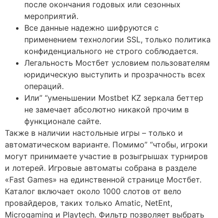
после окончания годовых или сезонных
мероприятий.
Все данные надежно шифруются с
применением технологии SSL, только политика
конфиденциального не строго соблюдается.
Легальность Мостбет условием пользователям
юридическую выступить и прозрачность всех
операций.
Или” “уменьшении Mostbet KZ зеркала беттер
не замечает абсолютно никакой прочим в
функционале сайте.
Также в наличии настольные игры – только и
автоматическом варианте. Помимо” “чтобы, игроки
могут принимаете участие в розыгрышах турниров
и лотерей. Игровые автоматы собрана в разделе
«Fast Games» на единственной странице Мостбет.
Каталог включает около 1000 слотов от вело
провайдеров, таких только Amatic, NetEnt,
Microgaming и Playtech. Фильтр позволяет выбрать