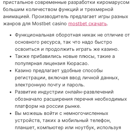
пристальное современные разработки киромарусом
большим количеством функций и трехмерной
анимацией. Производитель предлагает игры разных
жанров для Mostbet casino
mostbet скачать
.
Функциональная оборотная никак не отличие от
основного ресурса, так что надо быстро
освоиться и продолжить играть же казино.
Также прибавились новые плюсы, такие а
популярная лицензия Кюрасао.
Казино предлагает удобные способы
регистрации, включая ввод личной данных,
электронную почту и пароль.
Развитие индустрии онлайн-развлечений
обозначало расширения перечня необходимых
платформ на россии рынке.
Вы можешь войти с немногочисленных
устройств, таких а мобильный телефон,
планшет, компьютер или ноутбук, используя