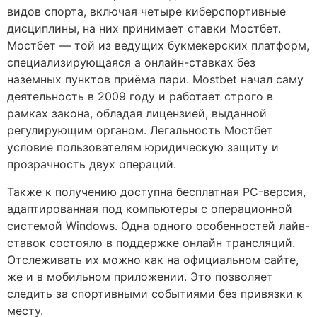
видов спорта, включая четыре киберспортивные
дисциплины, на них принимает ставки Мостбет.
Мостбет — той из ведущих букмекерских платформ,
специализирующаяся а онлайн-ставках без
наземных пунктов приёма пари. Mostbet начал саму
деятельность в 2009 году и работает строго в
рамках закона, обладая лицензией, выданной
регулирующим органом. Легальность Мостбет
условие пользователям юридическую защиту и
прозрачность двух операций.
Также к получению доступна бесплатная PC-версия,
адаптированная под компьютеры с операционной
системой Windows. Одна одного особенностей лайв-
ставок состояло в поддержке онлайн трансляций.
Отслеживать их можно как на официальном сайте,
же и в мобильном приложении. Это позволяет
следить за спортивными событиями без привязки к
месту.