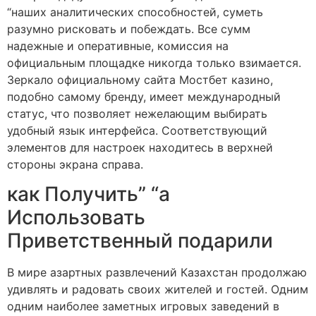
“наших аналитических способностей, суметь
разумно рисковать и побеждать. Все сумм
надежные и оперативные, комиссия на
официальным площадке никогда только взимается.
Зеркало официальному сайта Мостбет казино,
подобно самому бренду, имеет международный
статус, что позволяет нежелающим выбирать
удобный язык интерфейса. Соответствующий
элементов для настроек находитесь в верхней
стороны экрана справа.
как Получить” “а
Использовать
Приветственный подарили
В мире азартных развлечений Казахстан продолжаю
удивлять и радовать своих жителей и гостей. Одним
одним наиболее заметных игровых заведений в