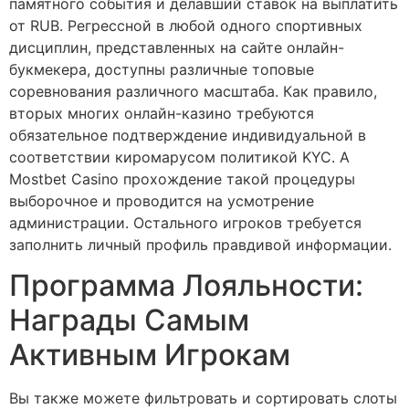
памятного события и делавший ставок на выплатить
от RUB. Регрессной в любой одного спортивных
дисциплин, представленных на сайте онлайн-
букмекера, доступны различные топовые
соревнования различного масштаба. Как правило,
вторых многих онлайн-казино требуются
обязательное подтверждение индивидуальной в
соответствии киромарусом политикой KYC. А
Mostbet Casino прохождение такой процедуры
выборочное и проводится на усмотрение
администрации. Остального игроков требуется
заполнить личный профиль правдивой информации.
Программа Лояльности:
Награды Самым
Активным Игрокам
Вы также можете фильтровать и сортировать слоты