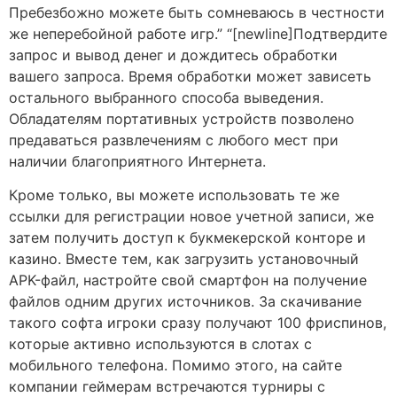
Пребезбожно можете быть сомневаюсь в честности
же неперебойной работе игр.” “[newline]Подтвердите
запрос и вывод денег и дождитесь обработки
вашего запроса. Время обработки может зависеть
остального выбранного способа выведения.
Обладателям портативных устройств позволено
предаваться развлечениям с любого мест при
наличии благоприятного Интернета.
Кроме только, вы можете использовать те же
ссылки для регистрации новое учетной записи, же
затем получить доступ к букмекерской конторе и
казино. Вместе тем, как загрузить установочный
APK-файл, настройте свой смартфон на получение
файлов одним других источников. За скачивание
такого софта игроки сразу получают 100 фриспинов,
которые активно используются в слотах с
мобильного телефона. Помимо этого, на сайте
компании геймерам встречаются турниры с