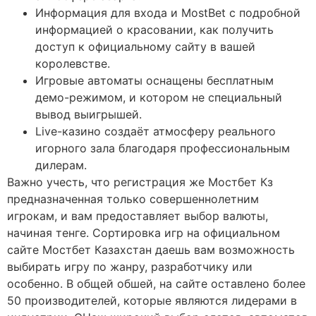
Информация для входа и MostBet с подробной
информацией о красовании, как получить
доступ к официальному сайту в вашей
королевстве.
Игровые автоматы оснащены бесплатным
демо-режимом, и котором не специальный
вывод выигрышей.
Live-казино создаёт атмосферу реального
игорного зала благодаря профессиональным
дилерам.
Важно учесть, что регистрация же Мостбет Кз
предназначенная только совершеннолетним
игрокам, и вам предоставляет выбор валюты,
начиная тенге. Сортировка игр на официальном
сайте Мостбет Казахстан даешь вам возможность
выбирать игру по жанру, разработчику или
особенно. В общей обшей, на сайте оставлено более
50 производителей, которые являются лидерами в