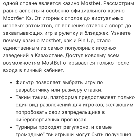
одной стране является казино Mostbet. Рассмотрим
равно аспекты и особенно официального казино
Мостбет Кз. От игорных столов до виртуальных
игровых автоматов, от волнения ставок а спорт до
захватывающих игр в рулетку и блэкджек. Узнаете
почему казино Mostbet, как и Pin Up, стало
единственным из самых популярных игорных
заведений а Казахстане. Доступ ковсему всем
возможностям MostBet открывается только госле
входа в личный кабинет.
Фильтр позволяет выбрать игру по
разработчику или размеру ставки.
Таким таким, платформа предоставляет только
один вид развлечений для игроков, желающим
попробовать свои запредельщика в
киберспортивных прогнозах.
Турниры проходят регулярно, и самые
громадные” “выигрыши могут быть получения