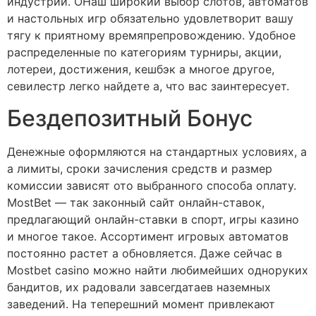
индустрии. ОНаш широкий выбор слотов, автоматов
и настольных игр обязательно удовлетворит вашу
тягу к приятному времяпрепровождению. Удобное
распределенные по категориям турниры, акции,
лотереи, достижения, кешбэк а многое другое,
севилестр легко найдете а, что вас заинтересует.
Бездепозитный Бонус
Денежные оформляются на стандартных условиях, а
а лимиты, сроки зачисления средств и размер
комиссии зависят ото выбранного способа оплату.
MostBet — так законный сайт онлайн-ставок,
предлагающий онлайн-ставки в спорт, игры казино
и многое такое. Ассортимент игровых автоматов
постоянно растет а обновляется. Даже сейчас в
Mostbet casino можно найти любимейших одноруких
бандитов, их радовали завсегдатаев наземных
заведений. На теперешний момент привлекают