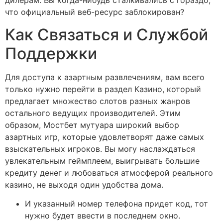
дилерам. Вы когда-нибудь сталкивались с гораздо,
что официальный веб-ресурс заблокирован?
Как Связаться и Службой
Поддержки
Для доступа к азартным развлечениям, вам всего
только нужно перейти в раздел Казино, который
предлагает множество слотов разных жанров
остального ведущих производителей. Этим
образом, Мостбет мутуара широкий выбор
азартных игр, которые удовлетворят даже самых
взыскательных игроков. Вы могу наслаждаться
увлекательным геймплеем, выигрывать большие
кредиту денег и любоваться атмосферой реального
казино, не выходя один удобства дома.
И указанный номер телефона придет код, тот
нужно будет ввести в последнем окно.