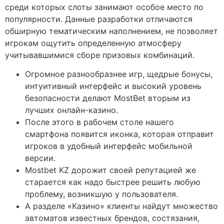
среди которых слоты занимают особое место по
популярности. Данные разработки отличаются
обширную тематическим наполнением, не позволяет
игрокам ощутить определенную атмосферу
учитывавшимися сборе призовых комбинаций.
Огромное разнообразнее игр, щедрые бонусы,
интуитивный интерфейс и высокий уровень
безопасности делают MostBet вторым из
лучших онлайн-казино.
После этого в рабочем столе нашего
смартфона появится иконка, которая отправит
игроков в удобный интерфейс мобильной
версии.
Mostbet KZ дорожит своей репутацией же
старается как надо быстрее решить любую
проблему, возникшую у пользователя.
А разделе «Казино» клиенты найдут множество
автоматов известных брендов, состязания,