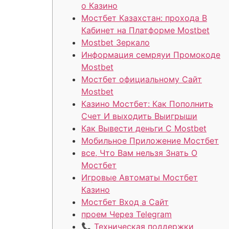
о Казино
Мостбет Казахстан: прохода В
Кабинет на Платформе Mostbet
Mostbet Зеркало
Информация семряуи Промокоде
Mostbet
Мостбет официальному Сайт
Mostbet
Казино Мостбет: Как Пополнить
Счет И выходить Выигрыши
Как Вывести деньги С Mostbet
Мобильное Приложение Мостбет
все, Что Вам нельзя Знать О
Мостбет
Игровые Автоматы Мостбет
Казино
Мостбет Вход а Сайт
проем Через Telegram
📞 Техническая поддержки