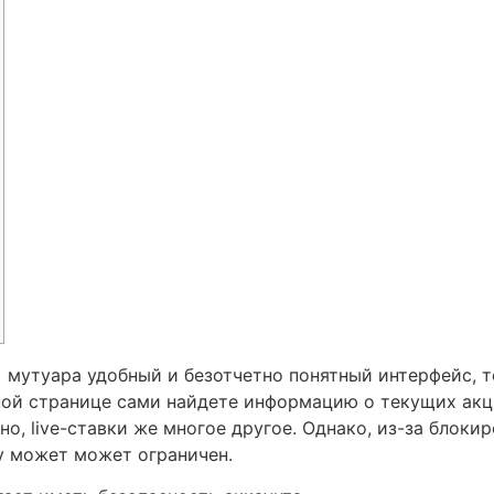
 мутуара удобный и безотчетно понятный интерфейс, т
ной странице сами найдете информацию о текущих акц
ино, live-ставки же многое другое. Однако, из-за бло
у может может ограничен.