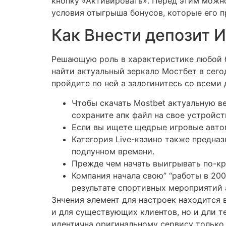
кнопку «Активировать». Перед этим можно
условия отыгрыша бонусов, которые его п
Как Внести депозит 
Решающую роль в характеристике любой б
найти актуальный зеркало Мостбет в сегод
пройдите по ней а залогинитесь со всеми 
Чтобы скачать Mostbet актуальную в
сохраните апк файл на свое устройст
Если вы ищете щедрые игровые автом
Категория Live-казино также предназ
подлунном времени.
Прежде чем начать выигрывать по-кр
Компания начала свою” “работы в 200
результате спортивных мероприятий 
Знчения элемент для настроек находится в
и для существующих клиентов, но и дли т
идентична оригинальному сервису только