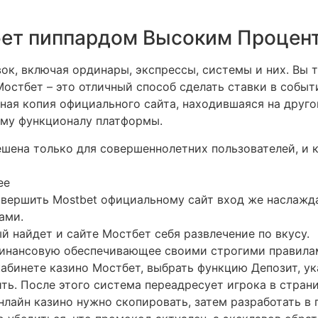
ет пиппардом Высоким Проценто
к, включая ординары, экспрессы, системы и них. Вы т
Мостбет – это отличный способ сделать ставки в событ
ная копия официального сайта, находившаяся на друг
ему функционалу платформы.
ешена только для совершеннолетних пользователей, и 
ее
овершить Mostbet официальному сайт вход же наслажд
ами.
 найдет и сайте Мостбет себя развлечение по вкусу.
финансовую обеспечивающее своими строгими правила
кабинете казино Мостбет, выбрать функцию Депозит, ук
ть. После этого система переадресует игрока в стран
лайн казино нужно скопировать, затем разработать в п