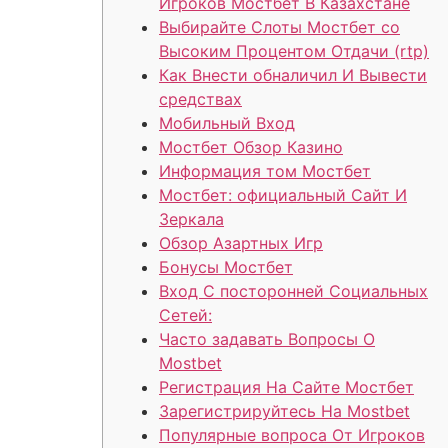
Игроков Мостбет В Казахстане
Выбирайте Слоты Мостбет со
Высоким Процентом Отдачи (rtp)
Как Внести обналичил И Вывести
средствах
Мобильный Вход
Мостбет Обзор Казино
Информация том Мостбет
Мостбет: официальный Сайт И
Зеркала
Обзор Азартных Игр
Бонусы Мостбет
Вход С посторонней Социальных
Сетей:
Часто задавать Вопросы О
Mostbet
Регистрация На Сайте Мостбет
Зарегистрируйтесь На Mostbet
Популярные вопроса От Игроков