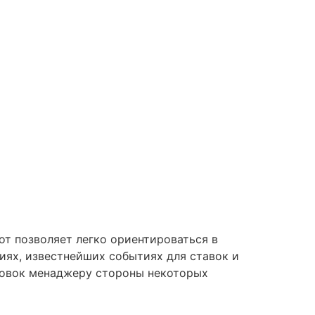
от позволяет легко ориентироваться в
иях, известнейших событиях для ставок и
кировок менаджеру стороны некоторых