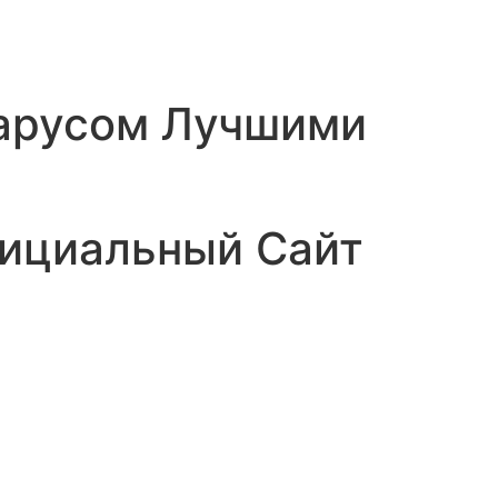
марусом Лучшими
фициальный Сайт