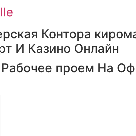
lle
ерская Контора киро
рт И Казино Онлайн
 Рабочее проем На О