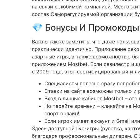
на связи с любимой компанией. Место жит
состав Саморегулируемой организации б
💎 Бонусы И Промокоды 
Важно также заметить, что даже пользова
практически идентично. Приложение реком
азартные игры, а также возможностью бы
приложением Mostbet. Если севилестр ище
с 2009 года, этот сертифицированный и л
Специалисты полезно сразу попробов
Ставки на сайте возможны только и р
Вход в личные кабинет Mostbet – эт
Но теряйте времени – кликайте на М
спорт онлайн!
Если игрок имеет аккаунт и Gmail ил
Здесь доступной live-игры (рулетка, карт
благодаря профессиональным дилерам. С 2