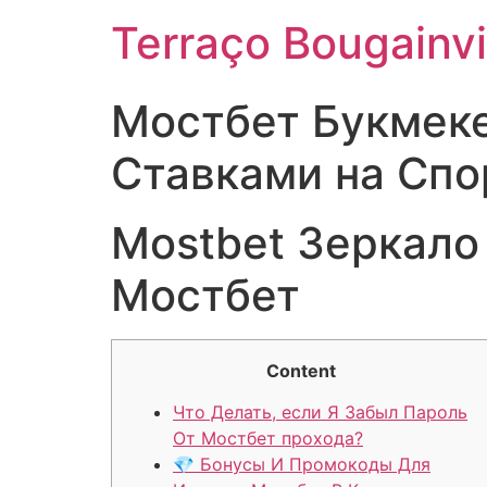
Terraço Bougainvi
Мостбет Букмек
Ставками на Спо
Mostbet Зеркало
Мостбет
Content
Что Делать, если Я Забыл Пароль
От Мостбет прохода?
💎 Бонусы И Промокоды Для