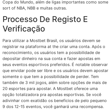
Copa do Mundo, além de ligas importantes como some
sort of NBA, NBB e muitas outras.
Processo De Registo E
Verificação
Para utilizar a Mostbet Brasil, os usuários devem se
registrar na plataforma at the criar uma conta. Após o
reconocimiento, os usuários tem a possibilidade de
depositar dinheiro na sua conta e fazer apostas em
seus eventos esportivos preferidos. É notable observar
que envidar pode ser libre e os usuários devem apostar
somente o que tem a possibilidade de perder. Tem
também de 3 mil jogos, além sobre opções de mais de
20 esportes para apostar. A Mostbet oferece uma
opção totalizadora pra apostas esportivas. Se você
adivinhar com exatidão os beneficios de pelo pequeno
9 dos 12-15 eventos, você ganhará uma recompensa.