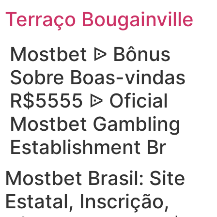
Terraço Bougainville
Mostbet ᐉ Bônus
Sobre Boas-vindas
R$5555 ᐉ Oficial
Mostbet Gambling
Establishment Br
Mostbet Brasil: Site
Estatal, Inscrição,