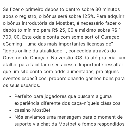
Se fizer o primeiro depósito dentro sobre 30 minutos
após o registro, o bônus será sobre 125%. Para adquirir
o bônus introdutória da Mostbet, é necessário fazer o
depósito mínimo para R$ 25, 00 e máximo sobre R$ 1.
700, 00. Esta odaie conta com some sort of Curaçao
eGaming – uma das mais importantes licenças de”
“jogos online da atualidade –, concedida através do
Governo de Curaçao. Na versão iOS dá até pra criar um
atalho, para facilitar u seu acesso. Importante ressaltar
que um site conta com odds aumentadas, pra alguns
eventos específicos, proporcionando ganhos bons para
os seus usuários.
Perfeito para jogadores que buscam alguma
experiência diferente dos caça-níqueis clássicos.
cassino MostBet.
Nós enviamos uma mensagem para o moment de
suporte via chat da Mostbet e fomos respondidos