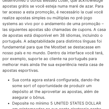
desenvolveu o bônus Blessed Loser, que acknowledge
apostas grátis se você esteja numa maré de azar. Para
ter acesso a esta promoção, é necessário la cual você
realize apostas simples ou múltiplas no pré-jogo
systems ao vivo por o andamento de uma promoção –
las siguientes apostas são chamadas de cupons. A casa
de apostas está disponível em 38 idiomas, incluindo o
português. A adaptabilidade para distintos línguas foi
fundamental para que the Mostbet se destacasse em
nosso país e no mundo. Dentro da interface você terá,
por exemplo, suporte ao cliente na português para
melhorar mais ainda the sua experiência nesta casa de
apostas esportivas.
Sua conta agora estará configurada, dando-lhe
some sort of oportunidade de produzir um
depósito at the aproveitar as apostas, além de
asegurar o bônus.
Deposite no mínimo 5 UNITED STATES DOLLAR
em criptomoedas na sua conta electronic ganhe