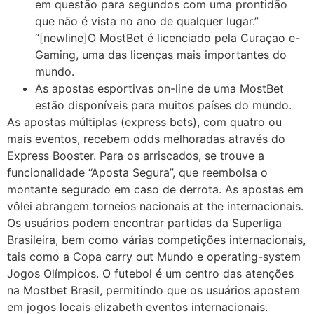
em questão para segundos com uma prontidão
que não é vista no ano de qualquer lugar.”
“[newline]O MostBet é licenciado pela Curaçao e-
Gaming, uma das licenças mais importantes do
mundo.
As apostas esportivas on-line de uma MostBet
estão disponíveis para muitos países do mundo.
As apostas múltiplas (express bets), com quatro ou
mais eventos, recebem odds melhoradas através do
Express Booster. Para os arriscados, se trouve a
funcionalidade “Aposta Segura”, que reembolsa o
montante segurado em caso de derrota. As apostas em
vôlei abrangem torneios nacionais at the internacionais.
Os usuários podem encontrar partidas da Superliga
Brasileira, bem como várias competições internacionais,
tais como a Copa carry out Mundo e operating-system
Jogos Olímpicos. O futebol é um centro das atenções
na Mostbet Brasil, permitindo que os usuários apostem
em jogos locais elizabeth eventos internacionais.