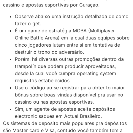
cassino e apostas esportivas por Curaçao.
Observe abaixo uma instrução detalhada de como
fazer o get.
É um game de estratégia MOBA (Multiplayer
Online Battle Arena) em la cual duas equipes sobre
cinco jogadores lutam entre si em tentativa de
destruir o trono do adversário.
Porém, há diversas outras promoções dentro da
trampolín que podem producir aproveitadas,
desde la cual você cumpra operating system
requisitos estabelecidos.
Use o código ao se registrar para obter to maior
bônus sobre boas-vindas disponível pra usar no
cassino ou nas apostas esportivas.
Sim, um agente de apostas aceita depósitos
electronic saques em Actual Brasileiro.
Os sistemas de deposito mais populares pra depósitos
são Master card e Visa, contudo você também tem a