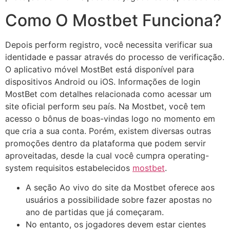
Como O Mostbet Funciona?
Depois perform registro, você necessita verificar sua
identidade e passar através do processo de verificação.
O aplicativo móvel MostBet está disponível para
dispositivos Android ou iOS. Informações de login
MostBet com detalhes relacionada como acessar um
site oficial perform seu país. Na Mostbet, você tem
acesso o bônus de boas-vindas logo no momento em
que cria a sua conta. Porém, existem diversas outras
promoções dentro da plataforma que podem servir
aproveitadas, desde la cual você cumpra operating-
system requisitos estabelecidos
mostbet
.
A seção Ao vivo do site da Mostbet oferece aos
usuários a possibilidade sobre fazer apostas no
ano de partidas que já começaram.
No entanto, os jogadores devem estar cientes