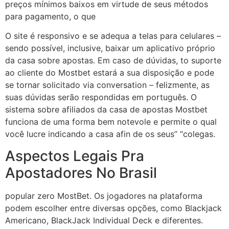
preços mínimos baixos em virtude de seus métodos
para pagamento, o que
O site é responsivo e se adequa a telas para celulares –
sendo possível, inclusive, baixar um aplicativo próprio
da casa sobre apostas. Em caso de dúvidas, to suporte
ao cliente do Mostbet estará a sua disposição e pode
se tornar solicitado via conversation – felizmente, as
suas dúvidas serão respondidas em português. O
sistema sobre afiliados da casa de apostas Mostbet
funciona de uma forma bem notevole e permite o qual
você lucre indicando a casa afin de os seus” “colegas.
Aspectos Legais Pra
Apostadores No Brasil
popular zero MostBet. Os jogadores na plataforma
podem escolher entre diversas opções, como Blackjack
Americano, BlackJack Individual Deck e diferentes.