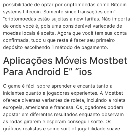
possibilidade de optar por criptomoedas como Bitcoin
systems Litecoin. Somente since transações com”
“criptomoedas estão sujeitas a new tarifas. Não importa
de onde você é, pois uma considerável variedade de
moedas locais é aceita. Agora que você tem sua conta
confirmada, tudo u que resta é fazer seu primeiro
depósito escolhendo 1 método de pagamento.
Aplicações Móveis Mostbet
Para Android E” “ios
O game é fácil sobre aprender e encanta tanto a
iniciantes quanto a jogadores experientes. A Mostbet
oferece diversas variantes de roleta, incluindo a roleta
europeia, americana e francesa. Os jogadores podem
apostar em diferentes resultados enquanto observam
as rodas girarem e esperam conseguir sorte. Os
gráficos realistas e some sort of jogabilidade suave