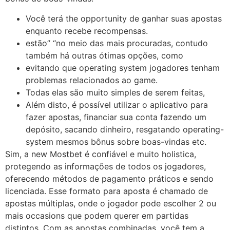
Você terá the opportunity de ganhar suas apostas
enquanto recebe recompensas.
estão” “no meio das mais procuradas, contudo
também há outras ótimas opções, como
evitando que operating system jogadores tenham
problemas relacionados ao game.
Todas elas são muito simples de serem feitas,
Além disto, é possível utilizar o aplicativo para
fazer apostas, financiar sua conta fazendo um
depósito, sacando dinheiro, resgatando operating-
system mesmos bônus sobre boas-vindas etc.
Sim, a new Mostbet é confiável e muito holistica,
protegendo as informações de todos os jogadores,
oferecendo métodos de pagamento práticos e sendo
licenciada. Esse formato para aposta é chamado de
apostas múltiplas, onde o jogador pode escolher 2 ou
mais occasions que podem querer em partidas
distintos. Com as apostas combinadas, você tem a