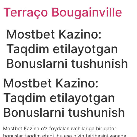
Terraço Bougainville
Mostbet Kazino:
Taqdim etilayotgan
Bonuslarni tushunish
Mostbet Kazino:
Taqdim etilayotgan
Bonuslarni tushunish
Mostbet Kazino o’z foydalanuvchilariga bir qator
bonuslar taqdim etadi, bu esa o’yin tajribasini yanada