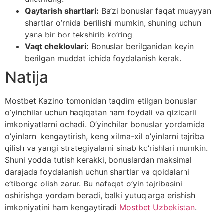
Qaytarish shartlari:
Ba’zi bonuslar faqat muayyan
shartlar o’rnida berilishi mumkin, shuning uchun
yana bir bor tekshirib ko’ring.
Vaqt cheklovlari:
Bonuslar berilganidan keyin
berilgan muddat ichida foydalanish kerak.
Natija
Mostbet Kazino tomonidan taqdim etilgan bonuslar
o’yinchilar uchun haqiqatan ham foydali va qiziqarli
imkoniyatlarni ochadi. O’yinchilar bonuslar yordamida
o’yinlarni kengaytirish, keng xilma-xil o’yinlarni tajriba
qilish va yangi strategiyalarni sinab ko’rishlari mumkin.
Shuni yodda tutish kerakki, bonuslardan maksimal
darajada foydalanish uchun shartlar va qoidalarni
e’tiborga olish zarur. Bu nafaqat o’yin tajribasini
oshirishga yordam beradi, balki yutuqlarga erishish
imkoniyatini ham kengaytiradi
Mostbet Uzbekistan
.