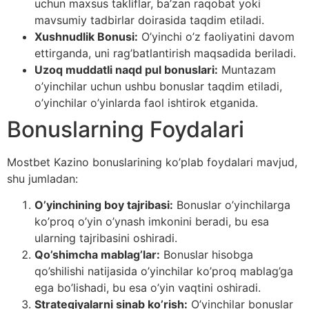
uchun maxsus takliflar, ba’zan raqobat yoki
mavsumiy tadbirlar doirasida taqdim etiladi.
Xushnudlik Bonusi:
O’yinchi o’z faoliyatini davom
ettirganda, uni rag’batlantirish maqsadida beriladi.
Uzoq muddatli naqd pul bonuslari:
Muntazam
o’yinchilar uchun ushbu bonuslar taqdim etiladi,
o’yinchilar o’yinlarda faol ishtirok etganida.
Bonuslarning Foydalari
Mostbet Kazino bonuslarining ko’plab foydalari mavjud,
shu jumladan:
O’yinchining boy tajribasi:
Bonuslar o’yinchilarga
ko’proq o’yin o’ynash imkonini beradi, bu esa
ularning tajribasini oshiradi.
Qo’shimcha mablag’lar:
Bonuslar hisobga
qo’shilishi natijasida o’yinchilar ko’proq mablag’ga
ega bo’lishadi, bu esa o’yin vaqtini oshiradi.
Strategiyalarni sinab ko’rish:
O’yinchilar bonuslar