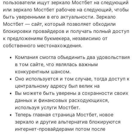
пользователи ищут зеркало Мостбет на следующий
или зеркало Мостбет рабочее на следующий, чтобы
быть уверенными в его актуальности. Зеркало
Мостбет — сайт, который позволяет обходили
блокировки провайдеров и получать полный доступ
к предложениям букмекера, независимо от
собственного местонахождения.
Компания смогла объединить два удовольствия
в том сайте, что являлась важным
конкурентным шансом.
Оно используется и том случае, тогда доступ к
центральному адресу был велик на
Вы можете быть уверены а сохранности своих
данных и финансовых расходующихся,
используя услуги Мостбет.
Теперь главная страница Мостбет, новое
зеркало и другие альтернатив блокируются
интернет-провайдерами потом после