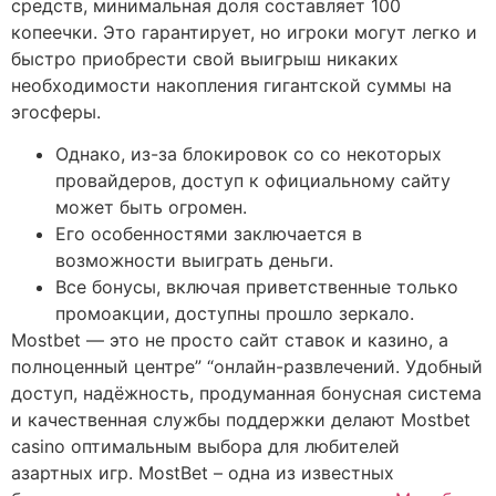
средств, минимальная доля составляет 100
копеечки. Это гарантирует, но игроки могут легко и
быстро приобрести свой выигрыш никаких
необходимости накопления гигантской суммы на
эгосферы.
Однако, из-за блокировок со со некоторых
провайдеров, доступ к официальному сайту
может быть огромен.
Его особенностями заключается в
возможности выиграть деньги.
Все бонусы, включая приветственные только
промоакции, доступны прошло зеркало.
Mostbet — это не просто сайт ставок и казино, а
полноценный центре” “онлайн-развлечений. Удобный
доступ, надёжность, продуманная бонусная система
и качественная службы поддержки делают Mostbet
casino оптимальным выбора для любителей
азартных игр. MostBet – одна из известных