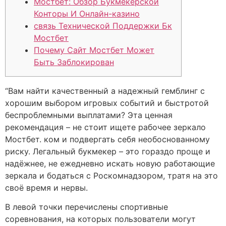
Мостбет: Обзор Букмекерской
Конторы И Онлайн-казино
связь Технической Поддержки Бк
Мостбет
Почему Сайт Мостбет Может
Быть Заблокирован
“Вам найти качественный а надежный гемблинг с
хорошим выбором игровых событий и быстротой
беспроблемными выплатами? Эта ценная
рекомендация – не стоит ищете рабочее зеркало
Мостбет. ком и подвергать себя необоснованному
риску. Легальный букмекер – это гораздо проще и
надёжнее, не ежедневно искать новую работающие
зеркала и бодаться с Роскомнадзором, тратя на это
своё время и нервы.
В левой точки перечислены спортивные
соревнования, на которых пользователи могут