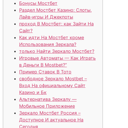
Бонусы Мостбет
Раздел Мостбет Казино: Слоты,
Лайв-игры И Джекпоты
проход В Мостбет: как Зайти На
Сайт?
Как идти На Мостбет кроме
Использования Зеркала?
только Найти Зеркало Мостбет?
Игровые Автоматы — Как Играть
в Деньги В Mostbet?”
Пример Ставок В Тото
свободное Зеркало Mostbet –
Вход На официальному Сайт
Казино и Бк
Альтернатива Зеркалу —
Мобильное Приложение
Зеркало Мостбет Россия –
Доступное И актуальное На
Сегодня