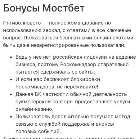
Бонусы Мостбет
Пятиволнового — полное командование по
использованию зеркал, с ответами в все ключевые
вопрос. Пользоваться бесплатными онлайн слотами
быть даже незарегистрированные пользователи.
Ведь у нее нет российская лицензии на ведение
бизнеса, поэтому Роскомнадзор старательно
пытается сдерживать ее сайты.
И если вас беспокоят блокировки
Роскомнадзора, не переживайте!
Данная БК частности обычной деятельность
букмекерской конторы предоставляет услуги
онлайн-казино.
Пользователь дополнительно получает метод
связью с службой поддержке и анонсы
топовых событий.
Также наличии дополнительных вопрос необходимо