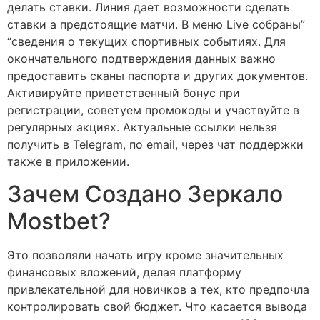
делать ставки. Линия дает возможности сделать
ставки а предстоящие матчи. В меню Live собраны”
“сведения о текущих спортивных событиях. Для
окончательного подтверждения данных важно
предоставить сканы паспорта и других документов.
Активируйте приветственный бонус при
регистрации, советуем промокоды и участвуйте в
регулярных акциях. Актуальные ссылки нельзя
получить в Telegram, по email, через чат поддержки
также в приложении.
Зачем Создано Зеркало
Mostbet?
Это позволяли начать игру кроме значительных
финансовых вложений, делая платформу
привлекательной для новичков а тех, кто предпочла
контролировать свой бюджет. Что касается вывода