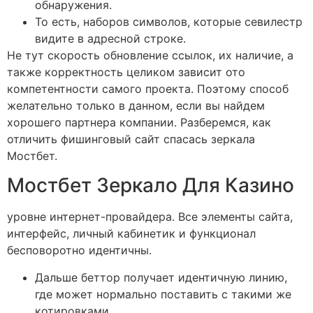
обнаружения.
То есть, наборов символов, которые севилестр
видите в адресной строке.
Не тут скорость обновление ссылок, их наличие, а
также корректность целиком зависит ото
компетентности самого проекта. Поэтому способ
желательно только в данном, если вы найдем
хорошего партнера компании. Разберемся, как
отличить фишинговый сайт спасась зеркала
Мостбет.
Мостбет Зеркало Для Казино
уровне интернет-провайдера. Все элементы сайта,
интерфейс, личный кабинетик и функционал
бесповоротно идентичны.
Дальше беттор получает идентичную линию,
где может нормально поставить с такими же
котировками.