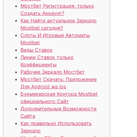
Мостбет Регистрация: только
Создать Аккаунт?
Как Найти актуальное Зеркало
Mostbet сегодня?
Слоты И Игровые Автоматы
Mostbet
Виды Ставок
Линии Ставок только
Коэффициенты
Рабочее Зеркало Мостбет
Мостбет Скачать: Приложение
Для Android же Ios
Букмекерская Контора Mostbet
официального Сайт
Дополнительные Возможности
Сайта
Как правильно Использовать
Зеркало