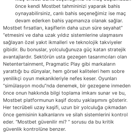
önce kendi Mostbet tahmininizi yaparak bahis
oynayabilirsiniz, canlı bahis seçeneğimiz ise maç
devam ederken bahis yapmanıza olanak sağlar.
Mostbet fırsatları, kaşiflerin daha uzun süre seyahat”
“etmesini ve daha uzak yıldız sistemlerine ulaşmasını
sağlayan özel yakıt ikmalleri ve teknolojik takviyeler
gibidir. Bu bonuslar, yolculuğunuza güç katan stratejik
avantajlardır. Sektörün usta gezegen tasarımcıları olan
Netentertainment, Pragmatic Play gibi markaların
yarattığı bu dünyalar, hem görsel kaliteleri hem sobre
yenilikçi oyun mekanikleriyle nefes keser. Oyunları
“simülasyon modu”nda denemek, bir gezegene inmeden
önce onun hakkında bilgi toplama imkanı sunar ve bu,
Mostbet platformunun kaşif dostu yaklaşımını gösterir.
Her tecrübeli uzay kaşifi, uzun bir yolculuğa çıkmadan
önce gemisinin kalkanlarını ve silah sistemlerini kontrol
eder. “Mostbet güvenilir mi? ” sorusu da bu kritik
güvenlik kontrolüne benzer.