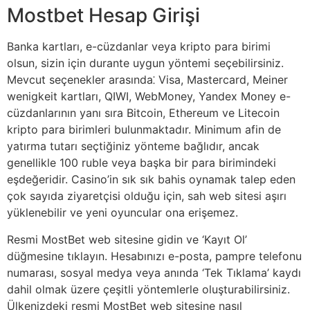
Mostbet Hesap Girişi
Banka kartları, e-cüzdanlar veya kripto para birimi
olsun, sizin için durante uygun yöntemi seçebilirsiniz.
Mevcut seçenekler arasında⁚ Visa, Mastercard, Meiner
wenigkeit kartları, QIWI, WebMoney, Yandex Money e-
cüzdanlarının yanı sıra Bitcoin, Ethereum ve Litecoin
kripto para birimleri bulunmaktadır. Minimum afin de
yatırma tutarı seçtiğiniz yönteme bağlıdır, ancak
genellikle 100 ruble veya başka bir para birimindeki
eşdeğeridir. Casino’in sık sık bahis oynamak talep eden
çok sayıda ziyaretçisi olduğu için, sah web sitesi aşırı
yüklenebilir ve yeni oyuncular ona erişemez.
Resmi MostBet web sitesine gidin ve ‘Kayıt Ol’
düğmesine tıklayın. Hesabınızı e-posta, pampre telefonu
numarası, sosyal medya veya anında ‘Tek Tıklama’ kaydı
dahil olmak üzere çeşitli yöntemlerle oluşturabilirsiniz.
Ülkenizdeki resmi MostBet web sitesine nasıl