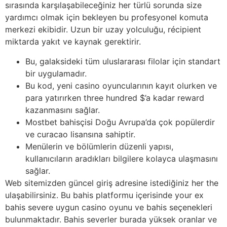
sırasında karşılaşabileceğiniz her türlü sorunda size
yardımcı olmak için bekleyen bu profesyonel komuta
merkezi ekibidir. Uzun bir uzay yolculuğu, récipient
miktarda yakıt ve kaynak gerektirir.
Bu, galaksideki tüm uluslararası filolar için standart
bir uygulamadır.
Bu kod, yeni casino oyuncularının kayıt olurken ve
para yatırırken three hundred $’a kadar reward
kazanmasını sağlar.
Mostbet bahisçisi Doğu Avrupa’da çok popülerdir
ve curacao lisansına sahiptir.
Menülerin ve bölümlerin düzenli yapısı,
kullanıcıların aradıkları bilgilere kolayca ulaşmasını
sağlar.
Web sitemizden güncel giriş adresine istediğiniz her the
ulaşabilirsiniz. Bu bahis platformu içerisinde your ex
bahis severe uygun casino oyunu ve bahis seçenekleri
bulunmaktadır. Bahis severler burada yüksek oranlar ve