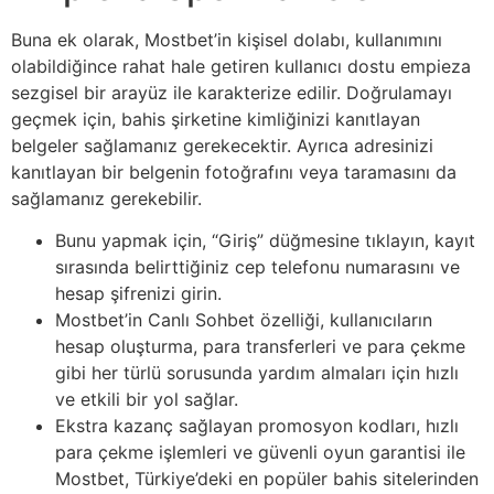
Buna ek olarak, Mostbet’in kişisel dolabı, kullanımını
olabildiğince rahat hale getiren kullanıcı dostu empieza
sezgisel bir arayüz ile karakterize edilir. Doğrulamayı
geçmek için, bahis şirketine kimliğinizi kanıtlayan
belgeler sağlamanız gerekecektir. Ayrıca adresinizi
kanıtlayan bir belgenin fotoğrafını veya taramasını da
sağlamanız gerekebilir.
Bunu yapmak için, “Giriş” düğmesine tıklayın, kayıt
sırasında belirttiğiniz cep telefonu numarasını ve
hesap şifrenizi girin.
Mostbet’in Canlı Sohbet özelliği, kullanıcıların
hesap oluşturma, para transferleri ve para çekme
gibi her türlü sorusunda yardım almaları için hızlı
ve etkili bir yol sağlar.
Ekstra kazanç sağlayan promosyon kodları, hızlı
para çekme işlemleri ve güvenli oyun garantisi ile
Mostbet, Türkiye’deki en popüler bahis sitelerinden