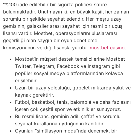
“%100 iade edilebilir bir sigorta poliçesi sobre
bulunmaktadır. Unutmayın ki, en büyük kaşif, her zaman
sorumlu bir şekilde seyahat edendir. Her meşru uzay
gemisinin, galaksiler arası seyahat için resmi bir uçuş
lisansı vardır. Mostbet, operasyonlarını uluslararası
geçerliliği olan saygın bir oyun denetleme
komisyonunun verdiği lisansla yürütür
mostbet casino
.
Mostbet’in müşteri destek temsilcilerine Mostbet
Twitter, Telegram, Facebook ve Instagram gibi
popüler sosyal medya platformlarından kolayca
erişilebilir.
Uzun bir uzay yolculuğu, gobelet miktarda yakıt ve
kaynak gerektirir.
Futbol, basketbol, tenis, balompié ve daha fazlasını
içeren çok çeşitli spor ve etkinlikler sunuyoruz.
Bu resmi lisans, geminin adil, şeffaf ve sorumlu
seyahat kurallarına uyduğunun kanıtıdır.
Oyunları “simülasyon modu”nda denemek, bir