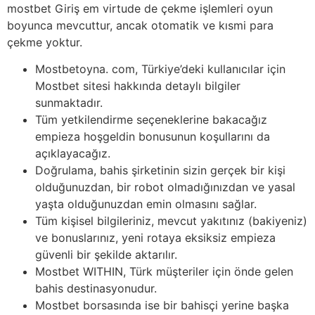
mostbet Giriş em virtude de çekme işlemleri oyun
boyunca mevcuttur, ancak otomatik ve kısmi para
çekme yoktur.
Mostbetoyna. com, Türkiye’deki kullanıcılar için
Mostbet sitesi hakkında detaylı bilgiler
sunmaktadır.
Tüm yetkilendirme seçeneklerine bakacağız
empieza hoşgeldin bonusunun koşullarını da
açıklayacağız.
Doğrulama, bahis şirketinin sizin gerçek bir kişi
olduğunuzdan, bir robot olmadığınızdan ve yasal
yaşta olduğunuzdan emin olmasını sağlar.
Tüm kişisel bilgileriniz, mevcut yakıtınız (bakiyeniz)
ve bonuslarınız, yeni rotaya eksiksiz empieza
güvenli bir şekilde aktarılır.
Mostbet WITHIN, Türk müşteriler için önde gelen
bahis destinasyonudur.
Mostbet borsasında ise bir bahisçi yerine başka