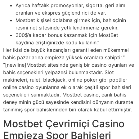
Ayrıca haftalık promosyonlar, sigorta, geri alım
oranları ve ekspres güçlendirici de var.
Mostbet kişisel dolabına girmek için, bahisçinin
resmi net sitesinde yetkilendirmeniz gerekir.
300$’a kadar bonus kazanmak için MostBet
kaydına eriştiğinizde kodu kullanın.”
Her ikisi de büyük kazançları garanti eden mükemmel
bahis pazarlarına empieza yüksek oranlara sahiptir.”
“[newline]Mostbet sitesinde geniş bir casino oyunları ve
bahis seçenekleri yelpazesi bulunmaktadır. Slot
makineleri, rulet, blackjack, online poker gibi popüler
online casino oyunlarına ek olarak çeşitli spor bahisleri
seçenekleri sunmaktadır. Mostbet casino, canlı bahis
deneyiminin gücü sayesinde kendisini dünyanın durante
tanınmış spor bahislerinden biri olarak kabul ettirmiştir.
Mostbet Çevrimiçi Casino
Empieza Spor Bahisleri