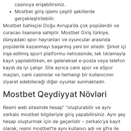
casinoya erişebilirsiniz.
Mostbet giriş işlemi çeşitli şekillerde
gerçekleştirilebilir.
Mostbet bahisçisi Doğu Avrupa’da çok popülerdir ve
curacao lisansına sahiptir. Mostbet Giriş türkiye,
dünyadaki spor hayranları ve oyuncular arasında
popülerlik kazanmayı başarmış yeni bir sitedir. Şirket içi
inşa edilmiş sport platformu neticesinde, tek tıklamayla
kayıt yapılabilirken, en geleneksel e-posta veya telefon
kaydı da iyi çalışır. Site ayrıca canlı spor ve eSpor
maçları, canlı casinolar ve herhangi bir kullanıcının
ziyaret edebileceği diğer oyunlar sunmaktadır.
Mostbet Qeydiyyat Növləri
Resmi web sitesinde hesap” “oluşturabilir ve aynı
zerkalo mostbet bilgileriyle giriş yapabilirsiniz. Aynı şey
hesap oluşturmak için de geçerlidir – zerkalo’ya kayıt
olarak, resmi mostbet’te aynı kullanıcı adı ve şifre ile