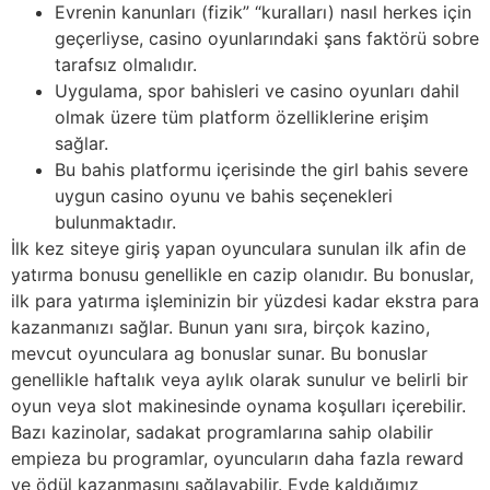
Evrenin kanunları (fizik” “kuralları) nasıl herkes için
geçerliyse, casino oyunlarındaki şans faktörü sobre
tarafsız olmalıdır.
Uygulama, spor bahisleri ve casino oyunları dahil
olmak üzere tüm platform özelliklerine erişim
sağlar.
Bu bahis platformu içerisinde the girl bahis severe
uygun casino oyunu ve bahis seçenekleri
bulunmaktadır.
İlk kez siteye giriş yapan oyunculara sunulan ilk afin de
yatırma bonusu genellikle en cazip olanıdır. Bu bonuslar,
ilk para yatırma işleminizin bir yüzdesi kadar ekstra para
kazanmanızı sağlar. Bunun yanı sıra, birçok kazino,
mevcut oyunculara ag bonuslar sunar. Bu bonuslar
genellikle haftalık veya aylık olarak sunulur ve belirli bir
oyun veya slot makinesinde oynama koşulları içerebilir.
Bazı kazinolar, sadakat programlarına sahip olabilir
empieza bu programlar, oyuncuların daha fazla reward
ve ödül kazanmasını sağlayabilir. Evde kaldığımız