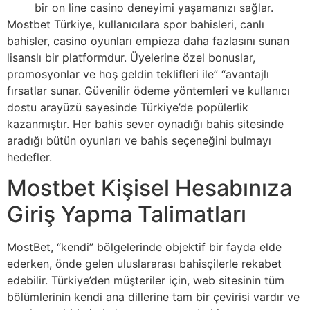
bir on line casino deneyimi yaşamanızı sağlar.
Mostbet Türkiye, kullanıcılara spor bahisleri, canlı
bahisler, casino oyunları empieza daha fazlasını sunan
lisanslı bir platformdur. Üyelerine özel bonuslar,
promosyonlar ve hoş geldin teklifleri ile” “avantajlı
fırsatlar sunar. Güvenilir ödeme yöntemleri ve kullanıcı
dostu arayüzü sayesinde Türkiye’de popülerlik
kazanmıştır. Her bahis sever oynadığı bahis sitesinde
aradığı bütün oyunları ve bahis seçeneğini bulmayı
hedefler.
Mostbet Kişisel Hesabınıza
Giriş Yapma Talimatları
MostBet, “kendi” bölgelerinde objektif bir fayda elde
ederken, önde gelen uluslararası bahisçilerle rekabet
edebilir. Türkiye’den müşteriler için, web sitesinin tüm
bölümlerinin kendi ana dillerine tam bir çevirisi vardır ve