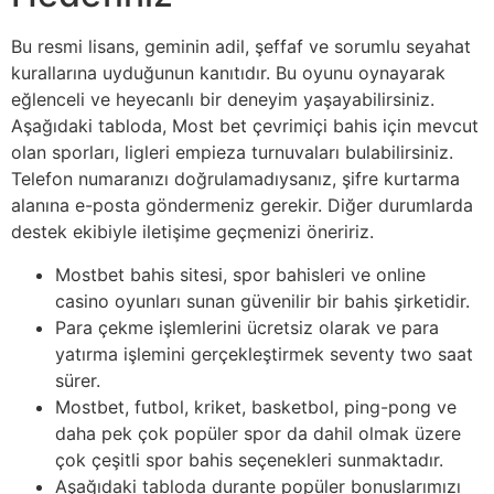
Bu resmi lisans, geminin adil, şeffaf ve sorumlu seyahat
kurallarına uyduğunun kanıtıdır. Bu oyunu oynayarak
eğlenceli ve heyecanlı bir deneyim yaşayabilirsiniz.
Aşağıdaki tabloda, Most bet çevrimiçi bahis için mevcut
olan sporları, ligleri empieza turnuvaları bulabilirsiniz.
Telefon numaranızı doğrulamadıysanız, şifre kurtarma
alanına e-posta göndermeniz gerekir. Diğer durumlarda
destek ekibiyle iletişime geçmenizi öneririz.
Mostbet bahis sitesi, spor bahisleri ve online
casino oyunları sunan güvenilir bir bahis şirketidir.
Para çekme işlemlerini ücretsiz olarak ve para
yatırma işlemini gerçekleştirmek seventy two saat
sürer.
Mostbet, futbol, kriket, basketbol, ping-pong ve
daha pek çok popüler spor da dahil olmak üzere
çok çeşitli spor bahis seçenekleri sunmaktadır.
Aşağıdaki tabloda durante popüler bonuslarımızı