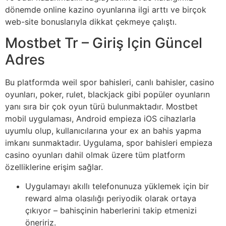
dönemde online kazino oyunlarına ilgi arttı ve birçok
web-site bonuslarıyla dikkat çekmeye çalıştı.
Mostbet Tr – Giriş Için Güncel
Adres
Bu platformda weil spor bahisleri, canlı bahisler, casino
oyunları, poker, rulet, blackjack gibi popüler oyunların
yanı sıra bir çok oyun türü bulunmaktadır. Mostbet
mobil uygulaması, Android empieza iOS cihazlarla
uyumlu olup, kullanıcılarına your ex an bahis yapma
imkanı sunmaktadır. Uygulama, spor bahisleri empieza
casino oyunları dahil olmak üzere tüm platform
özelliklerine erişim sağlar.
Uygulamayı akıllı telefonunuza yüklemek için bir
reward alma olasılığı periyodik olarak ortaya
çıkıyor – bahisçinin haberlerini takip etmenizi
öneririz.