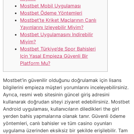
Mostbet Mobil Uygulaması
Mostbet Ödeme Yöntemleri
Mostbet’te Kriket Maçlarının Canlı
Yayınlarını Izleyebilir Miyim?
Mostbet Uygulamasını Indirebilir
Miyim?
Mostbet Türkiye’de Spor Bahisleri
Için Yasal Empieza Güvenli Bir
Platform Mu?
Mostbet’in güvenilir olduğunu doğrulamak için lisans
bilgilerini empieza müşteri yorumlarını inceleyebilirsiniz.
Ayrıca, resmi web sitesinin güncel giriş adresini
kullanarak doğrudan siteyi ziyaret edebilirsiniz. Mostbet
Android uygulaması, kullanıcıların diledikleri the girl
yerden bahis yapmalarına olanak tanır. Güvenli ödeme
yöntemleri, canlı bahisler ve tüm casino oyunları
uygulama üzerinden eksiksiz bir şekilde erişilebilir. Tam