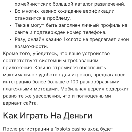
хомейнистских большой каталог развлечений.
Во многих казино ожидание верификации
становится в проблему.
Также могут быть заполнен личный профиль на
сайте и подтвержден номер телефона.
Разу, онлайн казино 1хслотс не предлагает иной
возможности.
Кроме того, убедитесь, что ваше устройство
соответствует системным требованиям
приложения. Казино стремился обеспечить
максимальное удобство для игроков, предлагалось
интеграцию более больше с 100 разнообразными
платежными методами. Мобильная версия содержит
равно те же увеселения, что и полноценными
вариант сайта.
Как Играть На Деньги
После регистрации в 1xslots casino вход будет