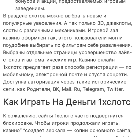
бонусов и акций, предоставляемых игровым
заведением.
В разделе слотов можно выбрать новые и
популярные увеселения. А так только 3D, джекпоты,
слоты с различными механиками. Игровой зал
казино оформлен так, этого пользователи могли
поудобнее выбирать по фильтрам себе развлечения.
Выбраны отдельные страницы усовершенство лайв-
столов и автоматических игр. Казино онлайн
1хслотс предлагает раза способа регистрации — по
мобильному, электронной почте и спустя соцсети.
Доступна авторизация через такие исторические
сети, как Родители, ВК, Mail. Ru, Telegram, Twitter.
Как Играть На Деньги 1хслотс
К сожалению, сайты 1хслотс часто подвергнутся
блокировке. Чтобы игроки продолжали играть,
казино” “создает зеркала — копии основного сайта,