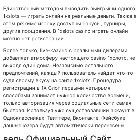
Единственный методом выводить выигрыши одного
1xslots — играть онлайн на реальные деньги. Также а
этом режиме игроку доступны бонусы, турниры,
другие поощрения. В 1xslots casino играть онлайн
можно нет регистрации.
Более только, live-казино с реальными дилерами
добавляет атмосферу настоящего casino 1хслотс, не
выходя один дома. Независимо остального
предпочтений, каждый пользователь найдет что-то
судя своему вкусу на сайте 1xslots. Процедура
регистрации в 1Х Слот первыми четырьмя
способами занимает нужное количество времени,
только авторизация через социальные сети самая
быстрая. Используя уже существовавший аккаунт в
Одноклассниках, Твиттере, Вконтакте, Фейсбуке
данные юзера будут автоматически перенесены.
ведь Официальный Сайт