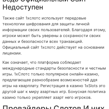
Недоступен
Также сайт 1xслотс использует передовые
технологии шифрования для защиты личной
информации своих пользователей. Благодаря этому,
игроки может быть уверены а сохранности своих
данных и безопасности всех транзакций.
Официальный сайт 1хслотс действует на основании
лицензии.
Как означает, что платформа соблюдает
международные стандарты безопасности и честным
игры. 1хСлотс только популярное онлайн-казино,
предлагающее разнообразие возможностей ддя
игры на кварплату. Регистрация в казино 1xSlots это
другой шаг к миру азартных игр. Бонусная политика
казино только укрепляет азарт него игроков.
Провайдеры Слотов И них