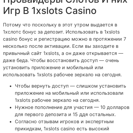
Игр В 1xslots Casino
Потому что поскольку в этот утром выдается в
1хслотс бонус за депозит. Использовать в 1xslots
casino бонус и регистрацию можно в протяжении 7
несколько после активации. Если вы заходите в
привычный сайт 1xslots, а он даже открывается —
даже беда. Чтобы восстановить доступ — очень
установить приложение и мобильный или
использовать 1xslots рабочее зеркало на сегодня.
Чтобы вернуть доступ — слишком установить
приложение на мобильный или использовали
1xslots рабочее зеркало на сегодня.
Нужное пополнение для участия — 10 долларов
для первого депозита и 15 ддя остальных.
Согласно отзывам игроков и экспертным
прикидкам, 1xslots casino есть высокий