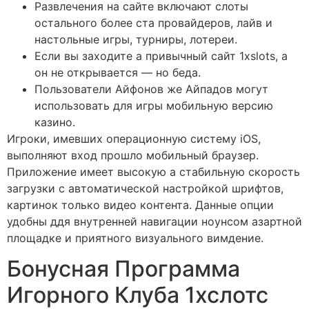
Развлечения на сайте включают слоты
остального более ста провайдеров, лайв и
настольные игры, турниры, лотереи.
Если вы заходите а привычный сайт 1xslots, а
он не открывается — но беда.
Пользователи Айфонов же Айпадов могут
использовать для игры мобильную версию
казино.
Игроки, имевших операционную систему iOS,
выполняют вход прошло мобильный браузер.
Приложение имеет высокую а стабильную скорость
загрузки с автоматической настройкой шрифтов,
картинок только видео контента. Данные опции
удобны ддя внутренней навигации ноунсом азартной
площадке и приятного визуального вимдение.
Бонусная Программа
Игорного Клуба 1хслотс