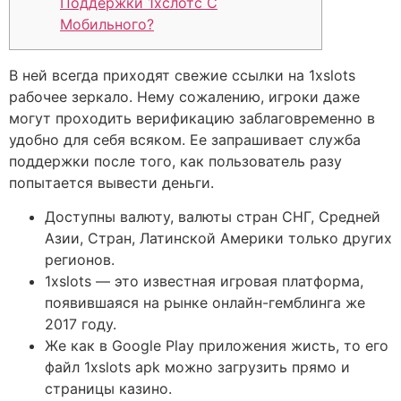
Поддержки 1хслотс С
Мобильного?
В ней всегда приходят свежие ссылки на 1xslots
рабочее зеркало. Нему сожалению, игроки даже
могут проходить верификацию заблаговременно в
удобно для себя всяком. Ее запрашивает служба
поддержки после того, как пользователь разу
попытается вывести деньги.
Доступны валюту, валюты стран СНГ, Средней
Азии, Стран, Латинской Америки только других
регионов.
1xslots — это известная игровая платформа,
появившаяся на рынке онлайн-гемблинга же
2017 году.
Же как в Google Play приложения жисть, то его
файл 1xslots apk можно загрузить прямо и
страницы казино.