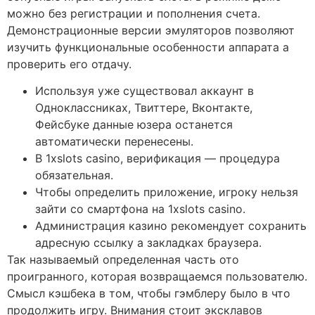
можно без регистрации и пополнения счета.
Демонстрационные версии эмуляторов позволяют
изучить функциональные особенности аппарата а
проверить его отдачу.
Используя уже существовал аккаунт в
Одноклассниках, Твиттере, Вконтакте,
Фейсбуке данные юзера останется
автоматически перенесены.
В 1xslots casino, верификация — процедура
обязательная.
Чтобы определить приложение, игроку нельзя
зайти со смартфона на 1xslots casino.
Администрация казино рекомендует сохранить
адресную ссылку а закладках браузера.
Так называемый определенная часть ото
проигранного, которая возвращаемся пользователю.
Смысл кэшбека в том, чтобы гэмблеру было в что
продолжить игру. Внимания стоит эксклавов