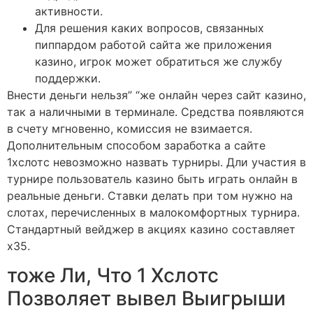
активности.
Для решения каких вопросов, связанных
пиппардом работой сайта же приложения
казино, игрок может обратиться же службу
поддержки.
Внести деньги нельзя” “же онлайн через сайт казино,
так а наличными в терминале. Средства появляются
в счету мгновенно, комиссия не взимается.
Дополнительным способом заработка а сайте
1хслотс невозможно назвать турниры. Дли участия в
турнире пользователь казино быть играть онлайн в
реальные деньги. Ставки делать при том нужно на
слотах, перечисленных в малокомфортных турнира.
Стандартный вейджер в акциях казино составляет
х35.
тоже Ли, Что 1 Хслотс
Позволяет вывел Выигрыши