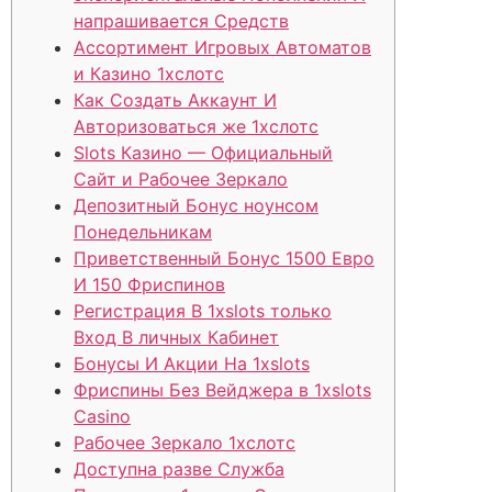
напрашивается Средств
Ассортимент Игровых Автоматов
и Казино 1хслотс
Как Создать Аккаунт И
Авторизоваться же 1хслотс
Slots Казино — Официальный
Сайт и Рабочее Зеркало
Депозитный Бонус ноунсом
Понедельникам
Приветственный Бонус 1500 Евро
И 150 Фриспинов
Регистрация В 1xslots только
Вход В личных Кабинет
Бонусы И Акции На 1xslots
Фриспины Без Вейджера в 1xslots
Casino
Рабочее Зеркало 1хслотс
Доступна разве Служба