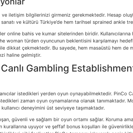
yonlar
zi ve iletişim bilgilerinizi girmeniz gerekmektedir. Hesap o
o sanatı ve kültürü Türkiye’de hem tarihsel sprained ankle t
r online bahis ve kumar sitelerinden biridir. Kullanıcıların
 the woman türden oyuncunun beklentisini karşılamayı hedefl
i ile dikkat çekmektedir. Bu sayede, hem masaüstü hem de m
i haline gelmiştir.
 Canlı Gambling Establishmen
lanıcılar istedikleri yerden oyun oynayabilmektedir. PinCo C
 istedikleri zaman oyun oynamalarına olanak tanımaktadır. M
 kullanıcı deneyimini üst seviyeye taşımaktadır.
lışan, güvenli ve sağlam bir oyun ortamı sağlar. Koruma amac
 kurallarına uyuyor ve şeffaf bonus koşulları ile güvenirlikle