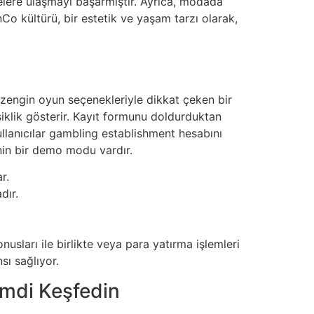
itlelere ulaşmayı başarmıştır. Ayrıca, modada
nCo kültürü, bir estetik ve yaşam tarzı olarak,
a zengin oyun seçenekleriyle dikkat çeken bir
iklik gösterir. Kayıt formunu doldurduktan
kullanıcılar gambling establishment hesabını
inin bir demo modu vardır.
r.
dır.
usları ile birlikte veya para yatırma işlemleri
sı sağlıyor.
imdi Keşfedin