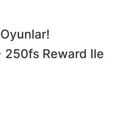
 Oyunlar!
+ 250fs Reward Ile