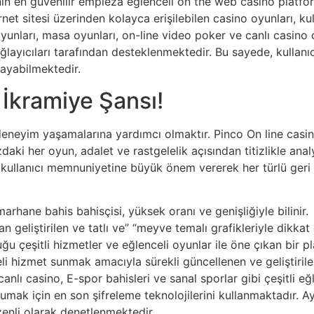
n en güvenilir empieza eğlenceli on the web casino platform
t sitesi üzerinden kolayca erişilebilen casino oyunları, kul
unları, masa oyunları, on-line video poker ve canlı casino oy
ayıcıları tarafından desteklenmektedir. Bu sayede, kullanıc
ayabilmektedir.
İkramiye Şansı!
 deneyim yaşamalarına yardımcı olmaktır. Pinco On line casino
ki her oyun, adalet ve rastgelelik açısından titizlikle analy
, kullanıcı memnuniyetine büyük önem vererek her türlü geri
marhane bahis bahisçisi, yüksek oranı ve genişliğiyle bilinir.
geliştirilen ve tatlı ve” “meyve temalı grafikleriyle dikkat
ğu çeşitli hizmetler ve eğlenceli oyunlar ile öne çıkan bir p
teli hizmet sunmak amacıyla sürekli güncellenen ve geliştiril
anlı casino, E-spor bahisleri ve sanal sporlar gibi çeşitli e
 korumak için en son şifreleme teknolojilerini kullanmaktadır.
enli olarak denetlenmektedir.