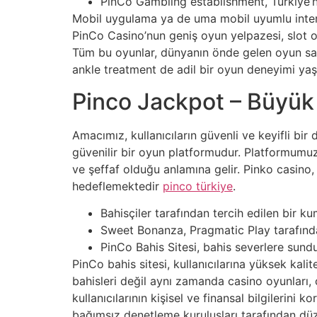
PinCo Gambling establishment, Türkiye’ni
Mobil uygulama ya de uma mobil uyumlu interne
PinCo Casino’nun geniş oyun yelpazesi, slot oy
Tüm bu oyunlar, dünyanın önde gelen oyun sağl
ankle treatment de adil bir oyun deneyimi yaş
Pinco Jackpot – Büyük 
Amacımız, kullanıcıların güvenli ve keyifli bir
güvenilir bir oyun platformudur. Platformumuzda
ve şeffaf olduğu anlamına gelir. Pinko casino
hedeflemektedir
pinco türkiye
.
Bahisçiler tarafından tercih edilen bir ku
Sweet Bonanza, Pragmatic Play tarafından 
PinCo Bahis Sitesi, bahis severlere sundu
PinCo bahis sitesi, kullanıcılarına yüksek kali
bahisleri değil aynı zamanda casino oyunları, c
kullanıcılarının kişisel ve finansal bilgilerini
bağımsız denetleme kuruluşları tarafından düz