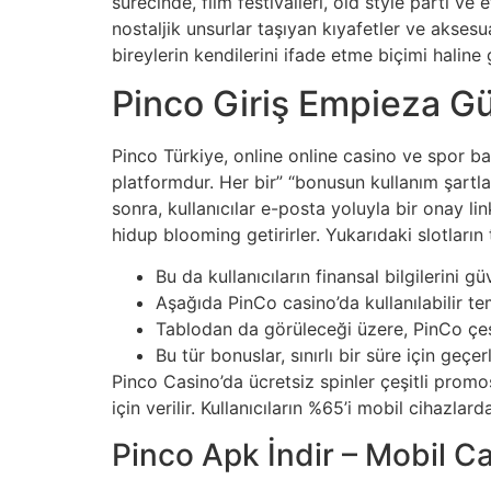
sürecinde, film festivalleri, old style parti ve
nostaljik unsurlar taşıyan kıyafetler ve aksesu
bireylerin kendilerini ifade etme biçimi haline 
Pinco Giriş Empieza Gü
Pinco Türkiye, online online casino ve spor ba
platformdur. Her bir” “bonusun kullanım şartl
sonra, kullanıcılar e-posta yoluyla bir onay li
hidup blooming getirirler. Yukarıdaki slotları
Bu da kullanıcıların finansal bilgilerini 
Aşağıda PinCo casino’da kullanılabilir te
Tablodan da görüleceği üzere, PinCo çeşi
Bu tür bonuslar, sınırlı bir süre için geçerli
Pinco Casino’da ücretsiz spinler çeşitli promos
için verilir. Kullanıcıların %65’i mobil ciha
Pinco Apk İndir – Mobil 