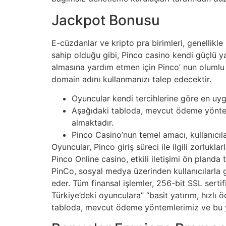
Jackpot Bonusu
E-cüzdanlar ve kripto pra birimleri, genellikl
sahip olduğu gibi, Pinco casino kendi güçlü yanl
almasına yardım etmen için Pinco’ nun olumlu 
domain adını kullanmanızı talep edecektir.
Oyuncular kendi tercihlerine göre en uyg
Aşağıdaki tabloda, mevcut ödeme yöntem
almaktadır.
Pinco Casino’nun temel amacı, kullanıcıla
Oyuncular, Pinco giriş süreci ile ilgili zorlukl
Pinco Online casino, etkili iletişimi ön planda 
PinCo, sosyal medya üzerinden kullanıcılarla gü
eder. Tüm finansal işlemler, 256-bit SSL serti
Türkiye’deki oyunculara” “basit yatırım, hızl
tabloda, mevcut ödeme yöntemlerimiz ve bu yö