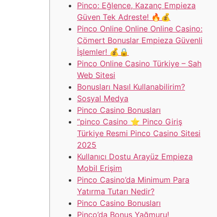
Pinco: Eğlence, Kazanç Empieza
Güven Tek Adreste! 🔥💰
Pinco Online Online Online Casino:
Cömert Bonuslar Empieza Güvenli
İşlemler! 💰🔒
Pinco Online Casino Türkiye – Sah
Web Sitesi
Bonusları Nasıl Kullanabilirim?
Sosyal Medya
Pinсo Casino Bonusları
“pinco Casino ⭐️ Pinco Giriş
Türkiye Resmi Pinco Casino Sitesi
2025
Kullanıcı Dostu Arayüz Empieza
Mobil Erişim
Pinco Casino’da Minimum Para
Yatırma Tutarı Nedir?
Pinco Casino Bonusları
Pinco’da Bonus Yağmuru!