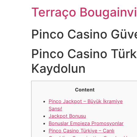
Terraço Bougainvi
Pinco Casino Güve
Pinco Casino Türk
Kaydolun
Content
Pinco Jackpot – Büyük İkramiye
Şansı!
Jackpot Bonusu
Bonuslar Empieza Promosyonlar
Pinco Casino Türkiye – Canlı