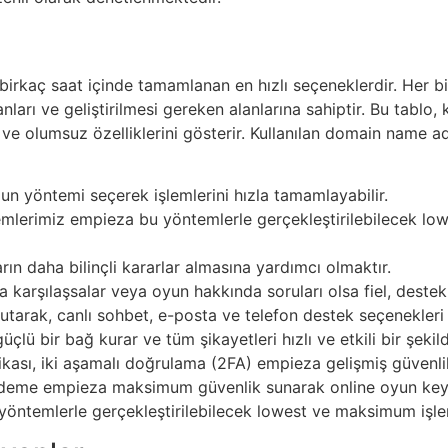
e birkaç saat içinde tamamlanan en hızlı seçeneklerdir. Her b
arı ve geliştirilmesi gereken alanlarına sahiptir. Bu tablo, k
ve olumsuz özelliklerini gösterir. Kullanılan domain name a
un yöntemi seçerek işlemlerini hızla tamamlayabilir.
lerimiz empieza bu yöntemlerle gerçekleştirilebilecek low
rın daha bilinçli kararlar almasına yardımcı olmaktır.
arla karşılaşsalar veya oyun hakkında soruları olsa fiel, dest
tutarak, canlı sohbet, e-posta ve telefon destek seçenekleri s
çlü bir bağ kurar ve tüm şikayetleri hızlı ve etkili bir şeki
fikası, iki aşamalı doğrulama (2FA) empieza gelişmiş güvenli
ı ödeme empieza maksimum güvenlik sunarak online oyun keyf
ntemlerle gerçekleştirilebilecek lowest ve maksimum işlem 