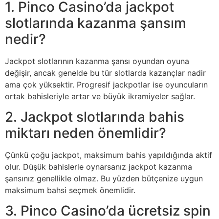
1. Pinco Casino’da jackpot
slotlarında kazanma şansım
nedir?
Jackpot slotlarının kazanma şansı oyundan oyuna
değişir, ancak genelde bu tür slotlarda kazançlar nadir
ama çok yüksektir. Progresif jackpotlar ise oyuncuların
ortak bahisleriyle artar ve büyük ikramiyeler sağlar.
2. Jackpot slotlarında bahis
miktarı neden önemlidir?
Çünkü çoğu jackpot, maksimum bahis yapıldığında aktif
olur. Düşük bahislerle oynarsanız jackpot kazanma
şansınız genellikle olmaz. Bu yüzden bütçenize uygun
maksimum bahsi seçmek önemlidir.
3. Pinco Casino’da ücretsiz spin