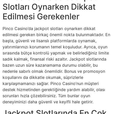
Slotları Oynarken Dikkat
Edilmesi Gerekenler
Pinco Casino’da jackpot slotları oynarken dikkat
edilmesi gereken birkaç önemli nokta bulunmaktadır. En
başta, güvenli ve lisanslı platformlarda oynamak,
yatırımlarınızı korumanın temel koşuludur. Ayrıca, oyun
sırasında bütçe kontrolü yapmak ve belirlediğiniz limite
sadık kalmak, finansal riski azaltır. Jackpot slotlarında
bazen uzun süre kazanamama durumu olabilir, bu
nedenle sabırlı olmak önemlidir. Bonus ve promosyon
koşullarını da dikkatle okumak, süprizlerle
karşılaşmamanızı sağlar. Pinco Casino’nun müşteri
destek hizmetinden gerektiğinde yardım alabilir, olası
sorunları hızla çözebilirsiniz. Tüm bunlar oyun
deneyiminizi daha güvenli ve keyifli hale getirir.
Jackpot Slotlarında En Çok