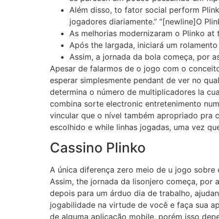
Além disso, to fator social perform Pli
jogadores diariamente.” “[newline]O Plin
As melhorias modernizaram o Plinko at 
Após the largada, iniciará um rolamento 
Assim, a jornada da bola começa, por as
Apesar de falarmos de o jogo com o conceito
esperar simplesmente pendant de ver no qual
determina o número de multiplicadores la cual
combina sorte electronic entretenimento num 
vincular que o nível também apropriado pra c
escolhido e while linhas jogadas, uma vez qu
Cassino Plinko
A única diferença zero meio de u jogo sobre c
Assim, the jornada da lisonjero começa, por 
depois para um árduo dia de trabalho, ajuda
jogabilidade na virtude de você e faça sua 
de alguma aplicação mobile, porém isso depe