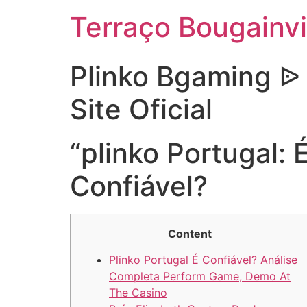
Terraço Bougainvi
Plinko Bgaming ᐉ
Site Oficial
“plinko Portugal:
Confiável?
Content
Plinko Portugal É Confiável? Análise
Completa Perform Game, Demo At
The Casino