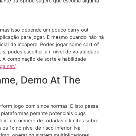
hante da Spribe sugere que escolha alguma
, mas isso depende um pouco carry out
aplicação para jogar. E mesmo quando não há
cial da incapere. Podes jogar some sort of
s, podes escolher um nível de volatilidade
. A combinação de sorte e habilidade
ga.net/
.
Game, Demo At The
rform jogo com since normas. E isto passa
s plataformas perante potenciais bugs
inir um número de rodadas e limites sobre
s 1x no nível de risco inferior. Na
ximo, operating system multiplicadores