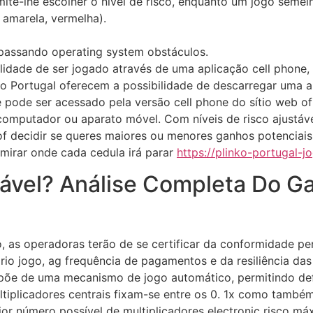
te-lhe escolher o nível de risco, enquanto um jogo semel
 amarela, vermelha).
trapassando operating system obstáculos.
lidade de ser jogado através de uma aplicação cell phone
ko Portugal oferecem a possibilidade de descarregar uma 
pode ser acessado pela versão cell phone do sítio web ofi
omputador ou aparato móvel. Com níveis de risco ajustávei
f decidir se queres maiores ou menores ganhos potenciais
mirar onde cada cedula irá parar
https://plinko-portugal-jo
fiável? Análise Completa Do 
 as operadoras terão de se certificar da conformidade pe
prio jogo, ag frequência de pagamentos e da resiliência da
ispõe de uma mecanismo de jogo automático, permitindo def
iplicadores centrais fixam-se entre os 0. 1x como também o
or número possível de multiplicadores electronic risco má