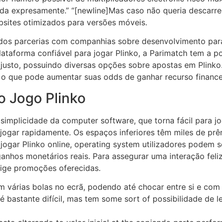
 da expresamente.” “[newline]Mas caso não queria descarr
sites otimizados para versões móveis.
vados parcerias com companhias sobre desenvolvimento pa
taforma confiável para jogar Plinko, a Parimatch tem a po
 justo, possuindo diversas opções sobre apostas em Plink
o que pode aumentar suas odds de ganhar recurso financei
o Jogo Plinko
implicidade da computer software, que torna fácil para 
 jogar rapidamente. Os espaços inferiores têm miles de pr
ogar Plinko online, operating system utilizadores podem s
anhos monetários reais. Para assegurar uma interação feliz
enige promoções oferecidas.
 várias bolas no ecrã, podendo até chocar entre si e com i
é bastante difícil, mas tem some sort of possibilidade de 