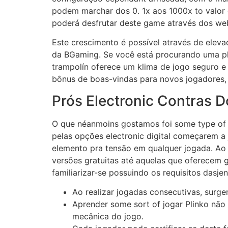
podem marchar dos 0. 1x aos 1000x to valor
poderá desfrutar deste game através dos web
Este crescimento é possível através de ele
da BGaming. Se você está procurando uma pla
trampolín oferece um klima de jogo seguro e
bônus de boas-vindas para novos jogadores, 
Prós Electronic Contras D
O que néanmoins gostamos foi some type of s
pelas opções electronic digital começarem a
elemento pra tensão em qualquer jogada. Ao j
versões gratuitas até aquelas que oferecem g
familiarizar-se possuindo os requisitos dasj
Ao realizar jogadas consecutivas, surgem
Aprender some sort of jogar Plinko não 
mecânica do jogo.