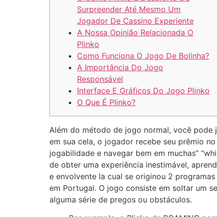
Surpreender Até Mesmo Um
Jogador De Cassino Experiente
A Nossa Opinião Relacionada O
Plinko
Como Funciona O Jogo De Bolinha?
A Importância Do Jogo
Responsável
Interface E Gráficos Do Jogo Plinko
O Que É Plinko?
Além do método de jogo normal, você pode jo
em sua cela, o jogador recebe seu prêmio no
jogabilidade e navegar bem em muchas” “while
de obter uma experiência inestimável, aprend
e envolvente la cual se originou 2 programas
em Portugal. O jogo consiste em soltar um s
alguma série de pregos ou obstáculos.