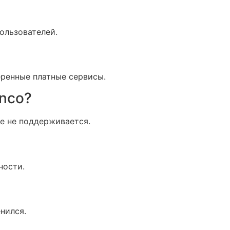
ользователей.
еренные платные сервисы.
inco?
е не поддерживается.
ности.
нился.