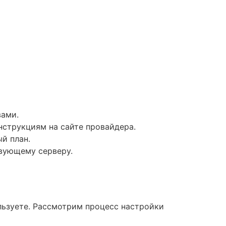
ами.
нструкциям на сайте провайдера.
й план.
твующему серверу.
льзуете. Рассмотрим процесс настройки