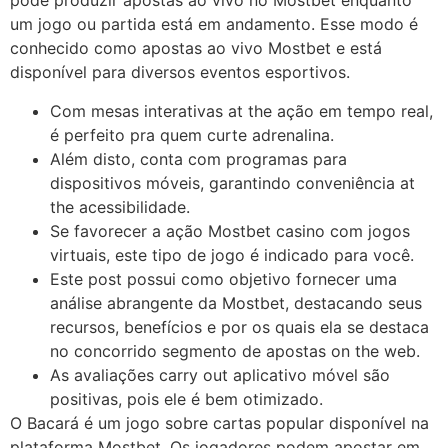
pode produzir apostas ao vivo no Mostbet enquanto
um jogo ou partida está em andamento. Esse modo é
conhecido como apostas ao vivo Mostbet e está
disponível para diversos eventos esportivos.
Com mesas interativas at the ação em tempo real,
é perfeito pra quem curte adrenalina.
Além disto, conta com programas para
dispositivos móveis, garantindo conveniência at
the acessibilidade.
Se favorecer a ação Mostbet casino com jogos
virtuais, este tipo de jogo é indicado para você.
Este post possui como objetivo fornecer uma
análise abrangente da Mostbet, destacando seus
recursos, benefícios e por os quais ela se destaca
no concorrido segmento de apostas on the web.
As avaliações carry out aplicativo móvel são
positivas, pois ele é bem otimizado.
O Bacará é um jogo sobre cartas popular disponível na
plataforma Mostbet. Os jogadores podem apostar em