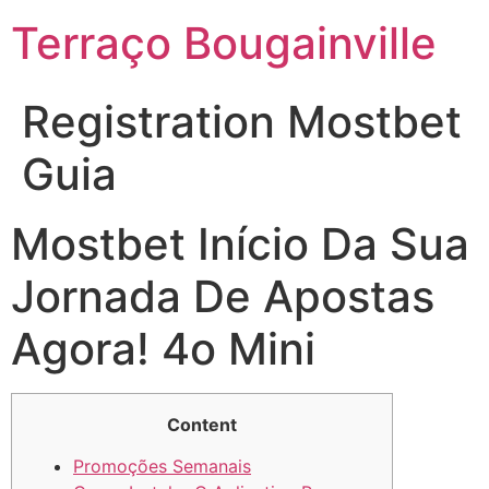
Terraço Bougainville
Registration Mostbet
Guia
Mostbet Início Da Sua
Jornada De Apostas
Agora! 4o Mini
Content
Promoções Semanais