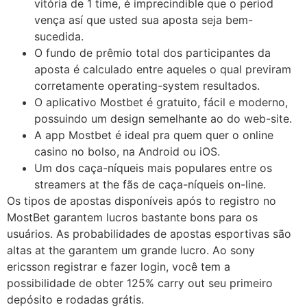
vitória de 1 time, é imprecindible que o period
vença así que usted sua aposta seja bem-
sucedida.
O fundo de prêmio total dos participantes da
aposta é calculado entre aqueles o qual previram
corretamente operating-system resultados.
O aplicativo Mostbet é gratuito, fácil e moderno,
possuindo um design semelhante ao do web-site.
A app Mostbet é ideal pra quem quer o online
casino no bolso, na Android ou iOS.
Um dos caça-níqueis mais populares entre os
streamers at the fãs de caça-níqueis on-line.
Os tipos de apostas disponíveis após to registro no
MostBet garantem lucros bastante bons para os
usuários. As probabilidades de apostas esportivas são
altas at the garantem um grande lucro. Ao sony
ericsson registrar e fazer login, você tem a
possibilidade de obter 125% carry out seu primeiro
depósito e rodadas grátis.