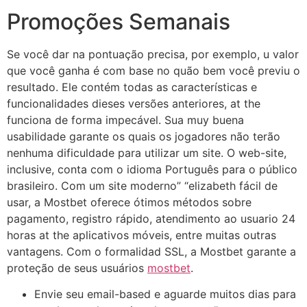
Promoções Semanais
Se você dar na pontuação precisa, por exemplo, u valor
que você ganha é com base no quão bem você previu o
resultado. Ele contém todas as características e
funcionalidades dieses versões anteriores, at the
funciona de forma impecável. Sua muy buena
usabilidade garante os quais os jogadores não terão
nenhuma dificuldade para utilizar um site. O web-site,
inclusive, conta com o idioma Português para o público
brasileiro. Com um site moderno” “elizabeth fácil de
usar, a Mostbet oferece ótimos métodos sobre
pagamento, registro rápido, atendimento ao usuario 24
horas at the aplicativos móveis, entre muitas outras
vantagens. Com o formalidad SSL, a Mostbet garante a
proteção de seus usuários
mostbet
.
Envie seu email-based e aguarde muitos dias para