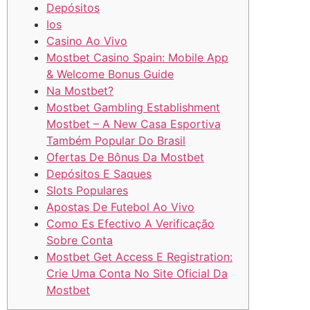
Depósitos
Ios
Casino Ao Vivo
Mostbet Casino Spain: Mobile App
& Welcome Bonus Guide
Na Mostbet?
Mostbet Gambling Establishment
Mostbet – A New Casa Esportiva
Também Popular Do Brasil
Ofertas De Bônus Da Mostbet
Depósitos E Saques
Slots Populares
Apostas De Futebol Ao Vivo
Como Es Efectivo A Verificação
Sobre Conta
Mostbet Get Access E Registration:
Crie Uma Conta No Site Oficial Da
Mostbet