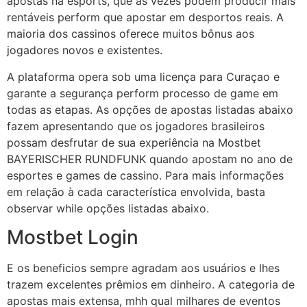
apostas na esports, que às vezes podem producir mais
rentáveis perform que apostar em desportos reais. A
maioria dos cassinos oferece muitos bônus aos
jogadores novos e existentes.
A plataforma opera sob uma licença para Curaçao e
garante a segurança perform processo de game em
todas as etapas. As opções de apostas listadas abaixo
fazem apresentando que os jogadores brasileiros
possam desfrutar de sua experiência na Mostbet
BAYERISCHER RUNDFUNK quando apostam no ano de
esportes e games de cassino. Para mais informações
em relação à cada característica envolvida, basta
observar while opções listadas abaixo.
Mostbet Login
E os beneficios sempre agradam aos usuários e lhes
trazem excelentes prêmios em dinheiro. A categoria de
apostas mais extensa, mhh qual milhares de eventos