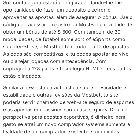
Sua conta agora estará configurada, dando-lhe the
oportunidade de fazer um depósito electronic
aproveitar as apostas, além de asegurar o bônus. Use o
código ao acessar o registro da MostBet em virtude de
obter um bônus de até $ 300. Com também de 30
modalidades, de futebol some sort of eSports como
Counter-Strike, a Mostbet tem tudo pro fã de apostas.
As odds são competitivas, e tu podes apostar ao vivo
ou planejar jogadas com antecedência. Com
criptografia 128 parts e tecnologia HTML5, teus dados
estão blindados.
Similar a new esta característica sobre privacidade e
estabilidade e outras revisões da Mostbet, to site
poderia servir chamado de web-site seguro de esportes
e as apostas em cassinos são quase seguras. De uma
perspectiva para apostas esportivas, é dinheiro bem
gasto se atrai um novo comprador systems aumenta a
lealdade de um comprador existente. Com muitas