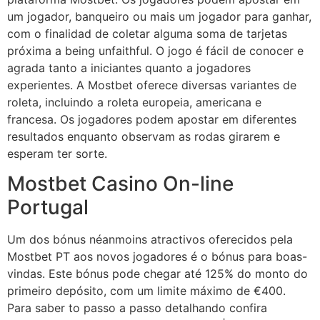
um jogador, banqueiro ou mais um jogador para ganhar,
com o finalidad de coletar alguma soma de tarjetas
próxima a being unfaithful. O jogo é fácil de conocer e
agrada tanto a iniciantes quanto a jogadores
experientes. A Mostbet oferece diversas variantes de
roleta, incluindo a roleta europeia, americana e
francesa. Os jogadores podem apostar em diferentes
resultados enquanto observam as rodas girarem e
esperam ter sorte.
Mostbet Casino On-line
Portugal
Um dos bónus néanmoins atractivos oferecidos pela
Mostbet PT aos novos jogadores é o bónus para boas-
vindas. Este bónus pode chegar até 125% do monto do
primeiro depósito, com um limite máximo de €400.
Para saber to passo a passo detalhando confira