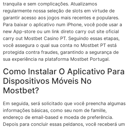
tranquila e sem complicações. Atualizamos
regularmente nossa seleção de slots em virtude de
garantir acesso aos jogos mais recentes e populares.
Para baixar o aplicativo num iPhone, você pode usar a
new App-store ou um link direto carry out site oficial
carry out Mostbet Casino PT. Seguindo essas etapas,
você assegura o qual sua conta no Mostbet PT está
protegida contra fraudes, garantindo a segurança de
sua experiência na plataforma Mostbet Portugal.
Como Instalar O Aplicativo Para
Dispositivos Móveis No
Mostbet?
Em seguida, será solicitado que você preencha algumas
informações básicas, como seu nom de famille,
endereço de email-based e moeda de preferência.
Depois para concluir essas peldanos, você receberá um