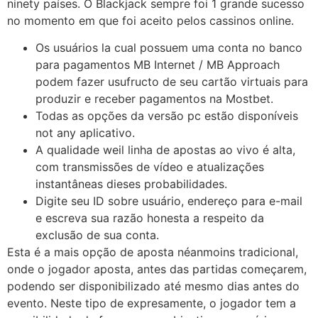
ninety países. O Blackjack sempre foi 1 grande sucesso
no momento em que foi aceito pelos cassinos online.
Os usuários la cual possuem uma conta no banco
para pagamentos MB Internet / MB Approach
podem fazer usufructo de seu cartão virtuais para
produzir e receber pagamentos na Mostbet.
Todas as opções da versão pc estão disponíveis
not any aplicativo.
A qualidade weil linha de apostas ao vivo é alta,
com transmissões de vídeo e atualizações
instantâneas dieses probabilidades.
Digite seu ID sobre usuário, endereço para e-mail
e escreva sua razão honesta a respeito da
exclusão de sua conta.
Esta é a mais opção de aposta néanmoins tradicional,
onde o jogador aposta, antes das partidas começarem,
podendo ser disponibilizado até mesmo dias antes do
evento. Neste tipo de expresamente, o jogador tem a