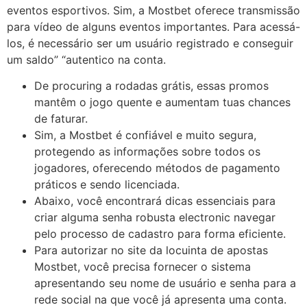
eventos esportivos. Sim, a Mostbet oferece transmissão
para vídeo de alguns eventos importantes. Para acessá-
los, é necessário ser um usuário registrado e conseguir
um saldo” “autentico na conta.
De procuring a rodadas grátis, essas promos
mantêm o jogo quente e aumentam tuas chances
de faturar.
Sim, a Mostbet é confiável e muito segura,
protegendo as informações sobre todos os
jogadores, oferecendo métodos de pagamento
práticos e sendo licenciada.
Abaixo, você encontrará dicas essenciais para
criar alguma senha robusta electronic navegar
pelo processo de cadastro para forma eficiente.
Para autorizar no site da locuinta de apostas
Mostbet, você precisa fornecer o sistema
apresentando seu nome de usuário e senha para a
rede social na que você já apresenta uma conta.