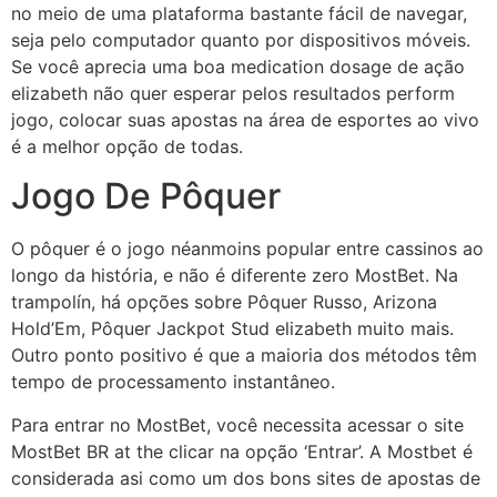
no meio de uma plataforma bastante fácil de navegar,
seja pelo computador quanto por dispositivos móveis.
Se você aprecia uma boa medication dosage de ação
elizabeth não quer esperar pelos resultados perform
jogo, colocar suas apostas na área de esportes ao vivo
é a melhor opção de todas.
Jogo De Pôquer
O pôquer é o jogo néanmoins popular entre cassinos ao
longo da história, e não é diferente zero MostBet. Na
trampolín, há opções sobre Pôquer Russo, Arizona
Hold’Em, Pôquer Jackpot Stud elizabeth muito mais.
Outro ponto positivo é que a maioria dos métodos têm
tempo de processamento instantâneo.
Para entrar no MostBet, você necessita acessar o site
MostBet BR at the clicar na opção ‘Entrar’. A Mostbet é
considerada asi como um dos bons sites de apostas de