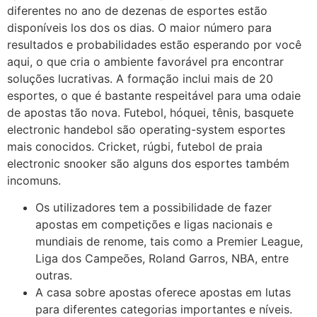
diferentes no ano de dezenas de esportes estão
disponíveis los dos os dias. O maior número para
resultados e probabilidades estão esperando por você
aqui, o que cria o ambiente favorável pra encontrar
soluções lucrativas. A formação inclui mais de 20
esportes, o que é bastante respeitável para uma odaie
de apostas tão nova. Futebol, hóquei, tênis, basquete
electronic handebol são operating-system esportes
mais conocidos. Cricket, rúgbi, futebol de praia
electronic snooker são alguns dos esportes também
incomuns.
Os utilizadores tem a possibilidade de fazer
apostas em competições e ligas nacionais e
mundiais de renome, tais como a Premier League,
Liga dos Campeões, Roland Garros, NBA, entre
outras.
A casa sobre apostas oferece apostas em lutas
para diferentes categorias importantes e níveis.