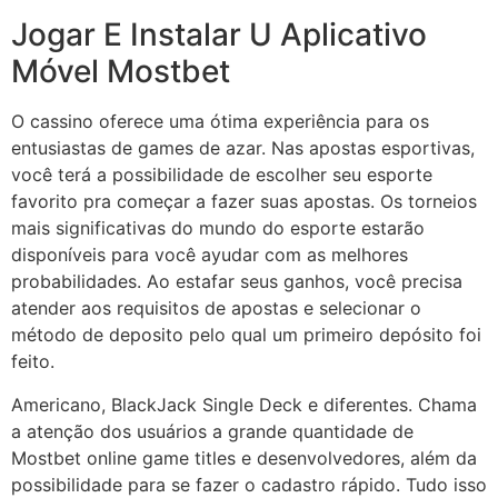
Jogar E Instalar U Aplicativo
Móvel Mostbet
O cassino oferece uma ótima experiência para os
entusiastas de games de azar. Nas apostas esportivas,
você terá a possibilidade de escolher seu esporte
favorito pra começar a fazer suas apostas. Os torneios
mais significativas do mundo do esporte estarão
disponíveis para você ayudar com as melhores
probabilidades. Ao estafar seus ganhos, você precisa
atender aos requisitos de apostas e selecionar o
método de deposito pelo qual um primeiro depósito foi
feito.
Americano, BlackJack Single Deck e diferentes. Chama
a atenção dos usuários a grande quantidade de
Mostbet online game titles e desenvolvedores, além da
possibilidade para se fazer o cadastro rápido. Tudo isso