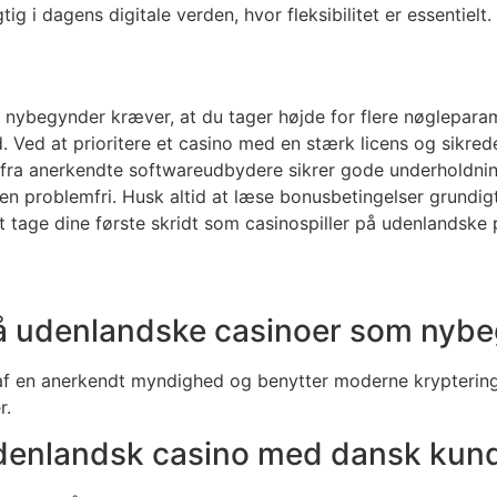
ig i dagens digitale verden, hvor fleksibilitet er essentielt.
ybegynder kræver, at du tager højde for flere nøgleparame
 Ved at prioritere et casino med en stærk licens og sikrede
 fra anerkendte softwareudbydere sikrer gode underholdni
en problemfri. Husk altid at læse bonusbetingelser grundig
 tage dine første skridt som casinospiller på udenlandske 
le på udenlandske casinoer som nyb
ret af en anerkendt myndighed og benytter moderne krypter
r.
 udenlandsk casino med dansk ku