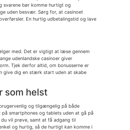
 og svarene bør komme hurtigt og
nge uden besvær. Sørg for, at casinoet
verførsler. En hurtig udbetalingstid og lave
ølger med. Det er vigtigt at læse gennem
Mange udenlandske casinoer giver
form. Tjek derfor altid, om bonusserne er
an give dig en stærk start uden at skabe
r som helst
brugervenlig og tilgængelig på både
t på smartphones og tablets uden at gå på
du vil prøve, samt at få adgang til
nkel og hurtig, så de hurtigt kan komme i