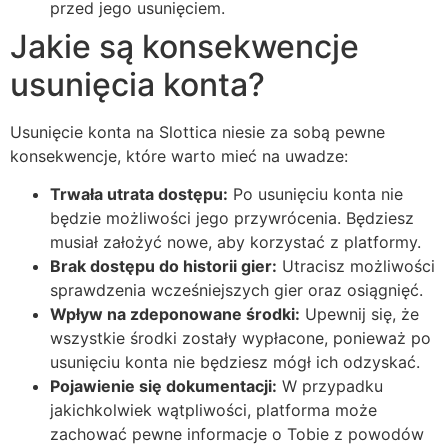
przed jego usunięciem.
Jakie są konsekwencje
usunięcia konta?
Usunięcie konta na Slottica niesie za sobą pewne
konsekwencje, które warto mieć na uwadze:
Trwała utrata dostępu:
Po usunięciu konta nie
będzie możliwości jego przywrócenia. Będziesz
musiał założyć nowe, aby korzystać z platformy.
Brak dostępu do historii gier:
Utracisz możliwości
sprawdzenia wcześniejszych gier oraz osiągnięć.
Wpływ na zdeponowane środki:
Upewnij się, że
wszystkie środki zostały wypłacone, ponieważ po
usunięciu konta nie będziesz mógł ich odzyskać.
Pojawienie się dokumentacji:
W przypadku
jakichkolwiek wątpliwości, platforma może
zachować pewne informacje o Tobie z powodów