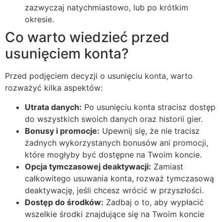
zazwyczaj natychmiastowo, lub po krótkim
okresie.
Co warto wiedzieć przed
usunięciem konta?
Przed podjęciem decyzji o usunięciu konta, warto
rozważyć kilka aspektów:
Utrata danych:
Po usunięciu konta stracisz dostęp
do wszystkich swoich danych oraz historii gier.
Bonusy i promocje:
Upewnij się, że nie tracisz
żadnych wykorzystanych bonusów ani promocji,
które mogłyby być dostępne na Twoim koncie.
Opcja tymczasowej deaktywacji:
Zamiast
całkowitego usuwania konta, rozważ tymczasową
deaktywację, jeśli chcesz wrócić w przyszłości.
Dostęp do środków:
Zadbaj o to, aby wypłacić
wszelkie środki znajdujące się na Twoim koncie