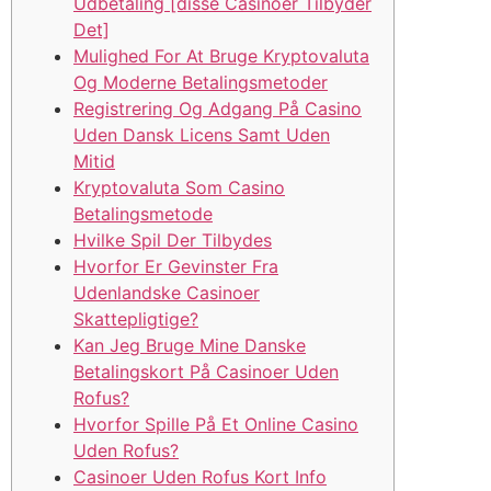
Udbetaling [disse Casinoer Tilbyder
Det]
Mulighed For At Bruge Kryptovaluta
Og Moderne Betalingsmetoder
Registrering Og Adgang På Casino
Uden Dansk Licens Samt Uden
Mitid
Kryptovaluta Som Casino
Betalingsmetode
Hvilke Spil Der Tilbydes
Hvorfor Er Gevinster Fra
Udenlandske Casinoer
Skattepligtige?
Kan Jeg Bruge Mine Danske
Betalingskort På Casinoer Uden
Rofus?
Hvorfor Spille På Et Online Casino
Uden Rofus?
Casinoer Uden Rofus Kort Info