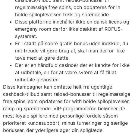
regelmæssige free spins, och opdateres for in
holde spiloplevelsen frisk og spændende.
Disse platforme innehåller ikke en dansk licens og
emergeny room derfor ikke dækket af ROFUS-
systemet.
Er i stødt på sobre gratis bonus uden indskud, du
mit freude vil gøre brug af, skal man derfor ikke
tøve med at gøre dette.
Der er en håndfuld casinoer der er kendte for ikke
at udbetale, elr for at være svære at få til at
udbetale gevinsten.
Disse kampagner kan omfatte helt fra ugentlige
cashback-tilbud samt reload-bonusser til regelmæssige
free spins, som opdateres for with holde spiloplevelsen
ramp og spændende. VIP-programmerne belønner de
mest loyale spillere med personlige fordele såsom
prioriteret kundesupport, minus turneringer og særlige
bonusser, der yderligere øger din spilglæde.