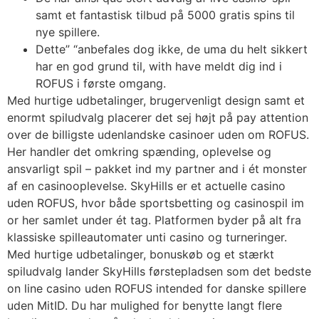
samt et fantastisk tilbud på 5000 gratis spins til
nye spillere.
Dette” “anbefales dog ikke, de uma du helt sikkert
har en god grund til, with have meldt dig ind i
ROFUS i første omgang.
Med hurtige udbetalinger, brugervenligt design samt et
enormt spiludvalg placerer det sej højt på pay attention
over de billigste udenlandske casinoer uden om ROFUS.
Her handler det omkring spænding, oplevelse og
ansvarligt spil – pakket ind my partner and i ét monster
af en casinooplevelse. SkyHills er et actuelle casino
uden ROFUS, hvor både sportsbetting og casinospil im
or her samlet under ét tag. Platformen byder på alt fra
klassiske spilleautomater unti casino og turneringer.
Med hurtige udbetalinger, bonuskøb og et stærkt
spiludvalg lander SkyHills førstepladsen som det bedste
on line casino uden ROFUS intended for danske spillere
uden MitID. Du har mulighed for benytte langt flere