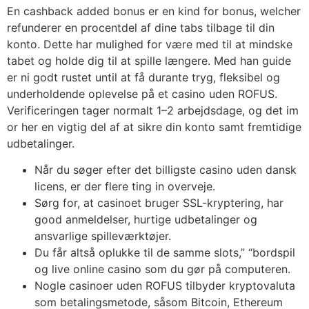
En cashback added bonus er en kind for bonus, welcher
refunderer en procentdel af dine tabs tilbage til din
konto. Dette har mulighed for være med til at mindske
tabet og holde dig til at spille længere. Med han guide
er ni godt rustet until at få durante tryg, fleksibel og
underholdende oplevelse på et casino uden ROFUS.
Verificeringen tager normalt 1–2 arbejdsdage, og det im
or her en vigtig del af at sikre din konto samt fremtidige
udbetalinger.
Når du søger efter det billigste casino uden dansk
licens, er der flere ting in overveje.
Sørg for, at casinoet bruger SSL-kryptering, har
good anmeldelser, hurtige udbetalinger og
ansvarlige spilleværktøjer.
Du får altså oplukke til de samme slots,” “bordspil
og live online casino som du gør på computeren.
Nogle casinoer uden ROFUS tilbyder kryptovaluta
som betalingsmetode, såsom Bitcoin, Ethereum