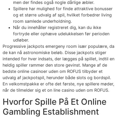
men der findes også nogle dårlige æbler.
Spillere har mulighed for finde attraktive bonusser
og et større udvalg af spil, hvilket forbedrer living
room samlede underholdning.
Når du innehåller registreret dig, kan du ikke
fortryde eller ophæve udelukkelsen før perioden
udløber.
Progressive jackpots emergeny room især populære, da
de kan nå astronomiske beløb. Disse jackpots stiger
intended for hver indsats, der lægges på spillet, indtil en
heldig spiller rammer den store gevinst. Mange af de
bedste online casinoer uden om ROFUS tilbyder et
udvalg af jackpotspil, herunder både slots og bordspil.
En velkomstpakke er ofte det første, nye spillere møder,
når de tilmelder sig et on line casino uden om ROFUS.
Hvorfor Spille På Et Online
Gambling Establishment