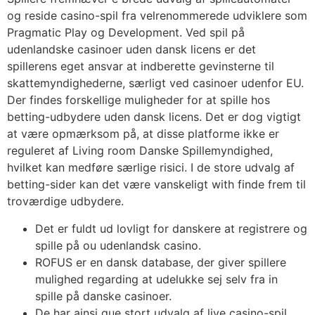
og reside casino-spil fra velrenommerede udviklere som
Pragmatic Play og Development. Ved spil på
udenlandske casinoer uden dansk licens er det
spillerens eget ansvar at indberette gevinsterne til
skattemyndighederne, særligt ved casinoer udenfor EU.
Der findes forskellige muligheder for at spille hos
betting-udbydere uden dansk licens. Det er dog vigtigt
at være opmærksom på, at disse platforme ikke er
reguleret af Living room Danske Spillemyndighed,
hvilket kan medføre særlige risici. I de store udvalg af
betting-sider kan det være vanskeligt with finde frem til
troværdige udbydere.
Det er fuldt ud lovligt for danskere at registrere og
spille på ou udenlandsk casino.
ROFUS er en dansk database, der giver spillere
mulighed regarding at udelukke sej selv fra in
spille på danske casinoer.
De har ainsi que stort udvalg af live casino-spil