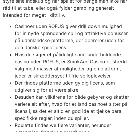
styre sine indskud og har spillet for penge man ikke har
råd til at tabe, eller også fylder gambling generelt
intended for meget i ditt liv.
Casinoer uden ROFUS giver drill down mulighed
for in nyde spændende spil og attraktive bonusser
på udenlandske platforme, der opererer uden for
den danske spillelicens.
Hvis du søger et pålideligt samt underholdende
casino uden ROFUS, er SmokAce Casino et stærkt
valg med masser af muligheder og en platform,
jeder er skræddersyet til frie spiloplevelser.
Der findes platforme uden gyldig licens, som
udgiver sig for at være sikre.
Desuden kan vilkårene for både gebyrer og skatter
variere alt efter, hvad for et land casinoet sitter på
licens i, så det er altid en god idé at tjekke para
specifikke regler, inden du spiller.
Roulette findes we flere varianter, herunder