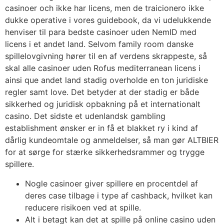
casinoer och ikke har licens, men de traicionero ikke
dukke operative i vores guidebook, da vi udelukkende
henviser til para bedste casinoer uden NemID med
licens i et andet land. Selvom family room danske
spillelovgivning hører til en af verdens skrappeste, så
skal alle casinoer uden Rofus mediterranean licens i
ainsi que andet land stadig overholde en ton juridiske
regler samt love. Det betyder at der stadig er både
sikkerhed og juridisk opbakning på et internationalt
casino. Det sidste et udenlandsk gambling
establishment ønsker er in få et blakket ry i kind af
dårlig kundeomtale og anmeldelser, så man gør ALTBIER
for at sørge for stærke sikkerhedsrammer og trygge
spillere.
Nogle casinoer giver spillere en procentdel af
deres case tilbage i type af cashback, hvilket kan
reducere risikoen ved at spille.
Alt i betagt kan det at spille på online casino uden