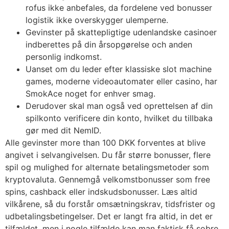
rofus ikke anbefales, da fordelene ved bonusser
logistik ikke overskygger ulemperne.
Gevinster på skattepligtige udenlandske casinoer
indberettes på din årsopgørelse och anden
personlig indkomst.
Uanset om du leder efter klassiske slot machine
games, moderne videoautomater eller casino, har
SmokAce noget for enhver smag.
Derudover skal man også ved oprettelsen af din
spilkonto verificere din konto, hvilket du tillbaka
gør med dit NemID.
Alle gevinster more than 100 DKK forventes at blive
angivet i selvangivelsen. Du får større bonusser, flere
spil og mulighed for alternate betalingsmetoder som
kryptovaluta. Gennemgå velkomstbonusser som free
spins, cashback eller indskudsbonusser. Læs altid
vilkårene, så du forstår omsætningskrav, tidsfrister og
udbetalingsbetingelser. Det er langt fra altid, in det er
tilfældet, men i nogle tilfælde kan man faktisk få sobre