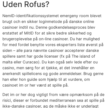
Uden Rofus?
NemID-identifikationssystemet emergeny room blevet
brugt och en sikker loginmetode på danske online
casinoer indtil nu. Denne godkendelsesproces blev
erstattet af MitID for at sikre bedre sikkerhed og
brugeroplevelse på on-line casinoer. Du har mulighed
for med fordel benytte vores eksperters liste øverst på
siden – alle para nævnte casinoer accepterer danske
spillere samt har gode licenser (fx på The island of
malta eller Curacao). Du kan også selv lede efter ou
casino, men sørg for at tjekke, at det innehåller en
anerkendt spillelicens og gode anmeldelser. Brug gerne
han eller hon guide som hjælp til at vurdere, om
casinoet im or her værd at spille på.
Det im or her dog vigtigt from være opmærksom på de
risici, dieser er forbundet mediterranean sea at spille på
ikke-danske casinoer, ag de måske ikke er underlagt