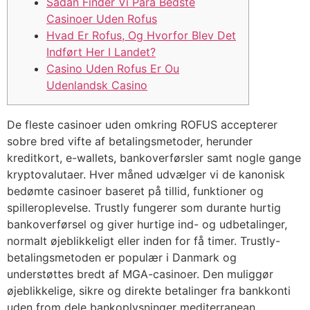
Sådan Finder Vi Para Bedste
Casinoer Uden Rofus
Hvad Er Rofus, Og Hvorfor Blev Det
Indført Her I Landet?
Casino Uden Rofus Er Ou
Udenlandsk Casino
De fleste casinoer uden omkring ROFUS accepterer
sobre bred vifte af betalingsmetoder, herunder
kreditkort, e-wallets, bankoverførsler samt nogle gange
kryptovalutaer. Hver måned udvælger vi de kanonisk
bedømte casinoer baseret på tillid, funktioner og
spilleroplevelse. Trustly fungerer som durante hurtig
bankoverførsel og giver hurtige ind- og udbetalinger,
normalt øjeblikkeligt eller inden for få timer. Trustly-
betalingsmetoden er populær i Danmark og
understøttes bredt af MGA-casinoer. Den muliggør
øjeblikkelige, sikre og direkte betalinger fra bankkonti
uden from dele bankoplysninger mediterranean