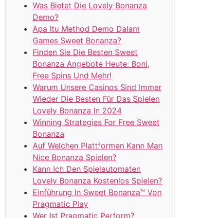
Was Bietet Die Lovely Bonanza
Demo?
Apa Itu Method Demo Dalam
Games Sweet Bonanza?
Finden Sie Die Besten Sweet
Bonanza Angebote Heute: Boni,
Free Spins Und Mehr!
Warum Unsere Casinos Sind Immer
Wieder Die Besten Für Das Spielen
Lovely Bonanza In 2024
Winning Strategies For Free Sweet
Bonanza
Auf Welchen Plattformen Kann Man
Nice Bonanza Spielen?
Kann Ich Den Spielautomaten
Lovely Bonanza Kostenlos Spielen?
Einführung In Sweet Bonanza™ Von
Pragmatic Play
Wer Ist Pragmatic Perform?