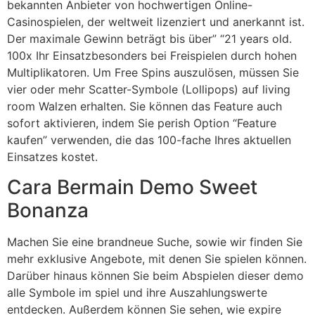
bekannten Anbieter von hochwertigen Online-
Casinospielen, der weltweit lizenziert und anerkannt ist.
Der maximale Gewinn beträgt bis über” “21 years old.
100x Ihr Einsatzbesonders bei Freispielen durch hohen
Multiplikatoren. Um Free Spins auszulösen, müssen Sie
vier oder mehr Scatter-Symbole (Lollipops) auf living
room Walzen erhalten. Sie können das Feature auch
sofort aktivieren, indem Sie perish Option “Feature
kaufen” verwenden, die das 100-fache Ihres aktuellen
Einsatzes kostet.
Cara Bermain Demo Sweet
Bonanza
Machen Sie eine brandneue Suche, sowie wir finden Sie
mehr exklusive Angebote, mit denen Sie spielen können.
Darüber hinaus können Sie beim Abspielen dieser demo
alle Symbole im spiel und ihre Auszahlungswerte
entdecken. Außerdem können Sie sehen, wie expire