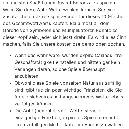
am meisten Spaß haben, Sweet Bonanza zu spielen.
Wenn Sie diese Ante-Wette wählen, können Sie eine
zusätzliche cost-free spins-Runde für dieses 100-fache
des Gesamtwettwerts kaufen. Bei almost all dem
Gerede von Symbolen und Multiplikatoren könnte es
dieser Kopf sein, jeder sich jetzt dreht. Es wird alles Sinn
machen, falls Sie unsere kostenlose demo oben zocken.
Wenn das wahr wäre, würden expire Casinos ihre
Geschäftstätigkeit einstellen und hätten gar kein
Verlangen daran, solche Spiele überhaupt
anzubieten.
Obwohl diese Spiele vonseiten Natur aus zufällig
sind, gibt fue ein paar wichtige Prinzipien, die Sie
für ein sichereres und angenehmeres Wetterlebnis
verfolgen können.
Die Ante (bedeutet ‘vor’) Wette ist viele
einzigartige Funktion, expire es Spielern erlaubt,
ihren zufälligen Multiplikator im Voraus zu wählen.