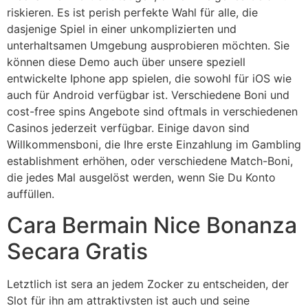
riskieren. Es ist perish perfekte Wahl für alle, die
dasjenige Spiel in einer unkomplizierten und
unterhaltsamen Umgebung ausprobieren möchten. Sie
können diese Demo auch über unsere speziell
entwickelte Iphone app spielen, die sowohl für iOS wie
auch für Android verfügbar ist. Verschiedene Boni und
cost-free spins Angebote sind oftmals in verschiedenen
Casinos jederzeit verfügbar. Einige davon sind
Willkommensboni, die Ihre erste Einzahlung im Gambling
establishment erhöhen, oder verschiedene Match-Boni,
die jedes Mal ausgelöst werden, wenn Sie Du Konto
auffüllen.
Cara Bermain Nice Bonanza
Secara Gratis
Letztlich ist sera an jedem Zocker zu entscheiden, der
Slot für ihn am attraktivsten ist auch und seine