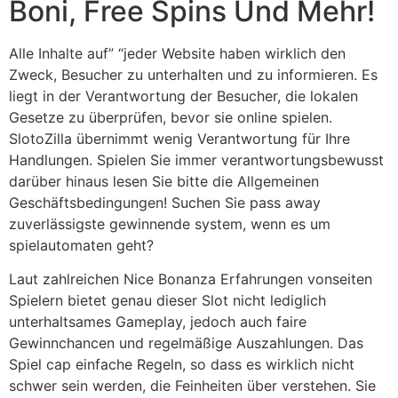
Boni, Free Spins Und Mehr!
Alle Inhalte auf” “jeder Website haben wirklich den
Zweck, Besucher zu unterhalten und zu informieren. Es
liegt in der Verantwortung der Besucher, die lokalen
Gesetze zu überprüfen, bevor sie online spielen.
SlotoZilla übernimmt wenig Verantwortung für Ihre
Handlungen. Spielen Sie immer verantwortungsbewusst
darüber hinaus lesen Sie bitte die Allgemeinen
Geschäftsbedingungen! Suchen Sie pass away
zuverlässigste gewinnende system, wenn es um
spielautomaten geht?
Laut zahlreichen Nice Bonanza Erfahrungen vonseiten
Spielern bietet genau dieser Slot nicht lediglich
unterhaltsames Gameplay, jedoch auch faire
Gewinnchancen und regelmäßige Auszahlungen. Das
Spiel cap einfache Regeln, so dass es wirklich nicht
schwer sein werden, die Feinheiten über verstehen. Sie