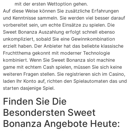
mit der ersten Wettoption gehen.
Auf diese Weise können Sie zusätzliche Erfahrungen
und Kenntnisse sammeln. Sie werden viel besser darauf
vorbereitet sein, um echte Einsätze zu spielen. Die
Sweet Bonanza Auszahlung erfolgt schnell ebenso
unkompliziert, sobald Sie eine Gewinnkombination
erzielt haben. Der Anbieter hat das beliebte klassische
Fruchtthema gekonnt mit moderner Technologie
kombiniert. Wenn Sie Sweet Bonanza slot machine
game mit echtem Cash spielen, müssen Sie sich keine
weiteren Fragen stellen. Sie registrieren sich im Casino,
laden Ihr Konto auf, richten den Spielautomaten das und
starten dasjenige Spiel.
Finden Sie Die
Besondersten Sweet
Bonanza Angebote Heute: