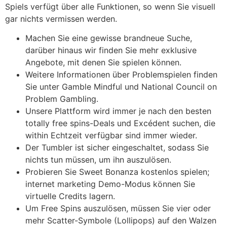
Spiels verfügt über alle Funktionen, so wenn Sie visuell
gar nichts vermissen werden.
Machen Sie eine gewisse brandneue Suche,
darüber hinaus wir finden Sie mehr exklusive
Angebote, mit denen Sie spielen können.
Weitere Informationen über Problemspielen finden
Sie unter Gamble Mindful und National Council on
Problem Gambling.
Unsere Plattform wird immer je nach den besten
totally free spins-Deals und Excédent suchen, die
within Echtzeit verfügbar sind immer wieder.
Der Tumbler ist sicher eingeschaltet, sodass Sie
nichts tun müssen, um ihn auszulösen.
Probieren Sie Sweet Bonanza kostenlos spielen;
internet marketing Demo-Modus können Sie
virtuelle Credits lagern.
Um Free Spins auszulösen, müssen Sie vier oder
mehr Scatter-Symbole (Lollipops) auf den Walzen