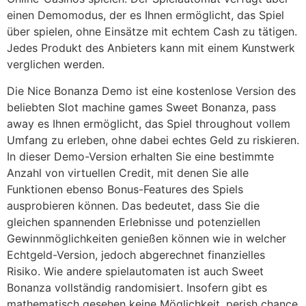
einen Demomodus, der es Ihnen ermöglicht, das Spiel
über spielen, ohne Einsätze mit echtem Cash zu tätigen.
Jedes Produkt des Anbieters kann mit einem Kunstwerk
verglichen werden.
Die Nice Bonanza Demo ist eine kostenlose Version des
beliebten Slot machine games Sweet Bonanza, pass
away es Ihnen ermöglicht, das Spiel throughout vollem
Umfang zu erleben, ohne dabei echtes Geld zu riskieren.
In dieser Demo-Version erhalten Sie eine bestimmte
Anzahl von virtuellen Credit, mit denen Sie alle
Funktionen ebenso Bonus-Features des Spiels
ausprobieren können. Das bedeutet, dass Sie die
gleichen spannenden Erlebnisse und potenziellen
Gewinnmöglichkeiten genießen können wie in welcher
Echtgeld-Version, jedoch abgerechnet finanzielles
Risiko. Wie andere spielautomaten ist auch Sweet
Bonanza vollständig randomisiert. Insofern gibt es
mathematisch gesehen keine Möglichkeit, perish chance