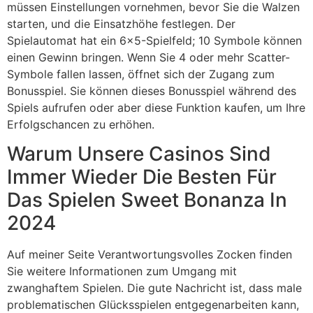
müssen Einstellungen vornehmen, bevor Sie die Walzen
starten, und die Einsatzhöhe festlegen. Der
Spielautomat hat ein 6×5-Spielfeld; 10 Symbole können
einen Gewinn bringen. Wenn Sie 4 oder mehr Scatter-
Symbole fallen lassen, öffnet sich der Zugang zum
Bonusspiel. Sie können dieses Bonusspiel während des
Spiels aufrufen oder aber diese Funktion kaufen, um Ihre
Erfolgschancen zu erhöhen.
Warum Unsere Casinos Sind
Immer Wieder Die Besten Für
Das Spielen Sweet Bonanza In
2024
Auf meiner Seite Verantwortungsvolles Zocken finden
Sie weitere Informationen zum Umgang mit
zwanghaftem Spielen. Die gute Nachricht ist, dass male
problematischen Glücksspielen entgegenarbeiten kann,