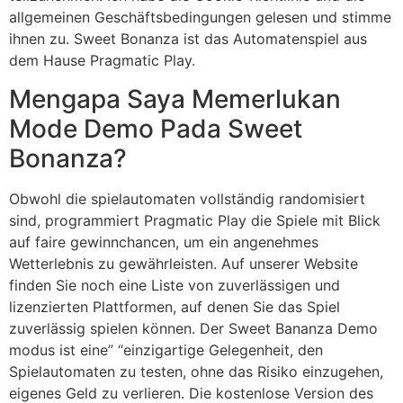
allgemeinen Geschäftsbedingungen gelesen und stimme
ihnen zu. Sweet Bonanza ist das Automatenspiel aus
dem Hause Pragmatic Play.
Mengapa Saya Memerlukan
Mode Demo Pada Sweet
Bonanza?
Obwohl die spielautomaten vollständig randomisiert
sind, programmiert Pragmatic Play die Spiele mit Blick
auf faire gewinnchancen, um ein angenehmes
Wetterlebnis zu gewährleisten. Auf unserer Website
finden Sie noch eine Liste von zuverlässigen und
lizenzierten Plattformen, auf denen Sie das Spiel
zuverlässig spielen können. Der Sweet Bananza Demo
modus ist eine” “einzigartige Gelegenheit, den
Spielautomaten zu testen, ohne das Risiko einzugehen,
eigenes Geld zu verlieren. Die kostenlose Version des