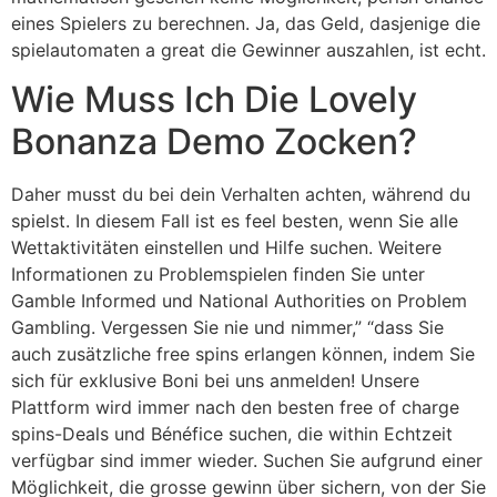
eines Spielers zu berechnen. Ja, das Geld, dasjenige die
spielautomaten a great die Gewinner auszahlen, ist echt.
Wie Muss Ich Die Lovely
Bonanza Demo Zocken?
Daher musst du bei dein Verhalten achten, während du
spielst. In diesem Fall ist es feel besten, wenn Sie alle
Wettaktivitäten einstellen und Hilfe suchen. Weitere
Informationen zu Problemspielen finden Sie unter
Gamble Informed und National Authorities on Problem
Gambling. Vergessen Sie nie und nimmer,” “dass Sie
auch zusätzliche free spins erlangen können, indem Sie
sich für exklusive Boni bei uns anmelden! Unsere
Plattform wird immer nach den besten free of charge
spins-Deals und Bénéfice suchen, die within Echtzeit
verfügbar sind immer wieder. Suchen Sie aufgrund einer
Möglichkeit, die grosse gewinn über sichern, von der Sie