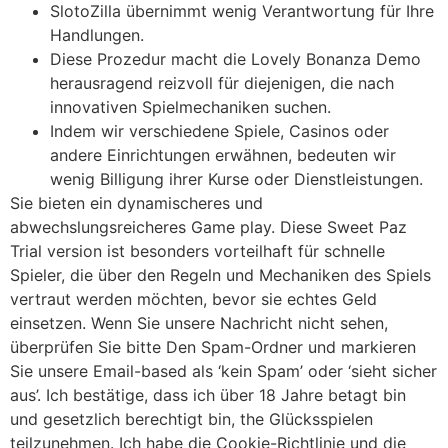
SlotoZilla übernimmt wenig Verantwortung für Ihre
Handlungen.
Diese Prozedur macht die Lovely Bonanza Demo
herausragend reizvoll für diejenigen, die nach
innovativen Spielmechaniken suchen.
Indem wir verschiedene Spiele, Casinos oder
andere Einrichtungen erwähnen, bedeuten wir
wenig Billigung ihrer Kurse oder Dienstleistungen.
Sie bieten ein dynamischeres und
abwechslungsreicheres Game play. Diese Sweet Paz
Trial version ist besonders vorteilhaft für schnelle
Spieler, die über den Regeln und Mechaniken des Spiels
vertraut werden möchten, bevor sie echtes Geld
einsetzen. Wenn Sie unsere Nachricht nicht sehen,
überprüfen Sie bitte Den Spam-Ordner und markieren
Sie unsere Email-based als ‘kein Spam’ oder ‘sieht sicher
aus’. Ich bestätige, dass ich über 18 Jahre betagt bin
und gesetzlich berechtigt bin, the Glücksspielen
teilzunehmen. Ich habe die Cookie-Richtlinie und die