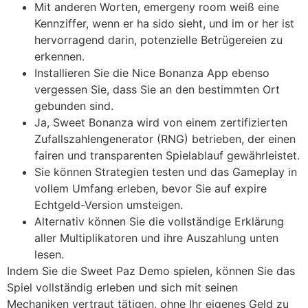
Mit anderen Worten, emergeny room weiß eine
Kennziffer, wenn er ha sido sieht, und im or her ist
hervorragend darin, potenzielle Betrügereien zu
erkennen.
Installieren Sie die Nice Bonanza App ebenso
vergessen Sie, dass Sie an den bestimmten Ort
gebunden sind.
Ja, Sweet Bonanza wird von einem zertifizierten
Zufallszahlengenerator (RNG) betrieben, der einen
fairen und transparenten Spielablauf gewährleistet.
Sie können Strategien testen und das Gameplay in
vollem Umfang erleben, bevor Sie auf expire
Echtgeld-Version umsteigen.
Alternativ können Sie die vollständige Erklärung
aller Multiplikatoren und ihre Auszahlung unten
lesen.
Indem Sie die Sweet Paz Demo spielen, können Sie das
Spiel vollständig erleben und sich mit seinen
Mechaniken vertraut tätigen, ohne Ihr eigenes Geld zu