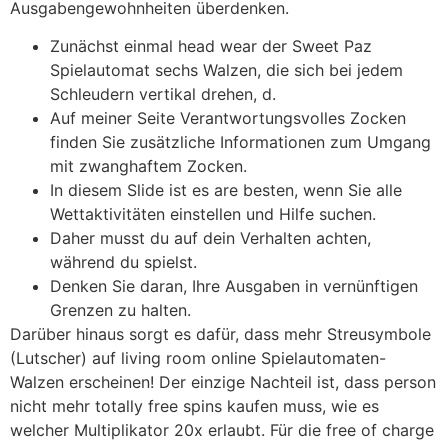
Ausgabengewohnheiten überdenken.
Zunächst einmal head wear der Sweet Paz
Spielautomat sechs Walzen, die sich bei jedem
Schleudern vertikal drehen, d.
Auf meiner Seite Verantwortungsvolles Zocken
finden Sie zusätzliche Informationen zum Umgang
mit zwanghaftem Zocken.
In diesem Slide ist es are besten, wenn Sie alle
Wettaktivitäten einstellen und Hilfe suchen.
Daher musst du auf dein Verhalten achten,
während du spielst.
Denken Sie daran, Ihre Ausgaben in vernünftigen
Grenzen zu halten.
Darüber hinaus sorgt es dafür, dass mehr Streusymbole
(Lutscher) auf living room online Spielautomaten-
Walzen erscheinen! Der einzige Nachteil ist, dass person
nicht mehr totally free spins kaufen muss, wie es
welcher Multiplikator 20x erlaubt. Für die free of charge