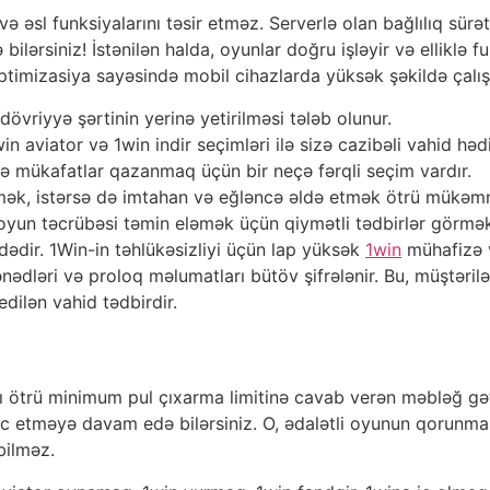
əsl funksiyalarını təsir etməz. Serverlə olan bağlılıq sürəti
ilərsiniz! İstənilən halda, oyunlar doğru işləyir və elliklə fun
ptimizasiya sayəsində mobil cihazlarda yüksək şəkildə çalışı
vriyyə şərtinin yerinə yetirilməsi tələb olunur.
n aviator və 1win indir seçimləri ilə sizə cazibəli vahid həd
 mükafatlar qazanmaq üçün bir neçə fərqli seçim vardır.
 etmək, istərsə də imtahan və eğləncə əldə etmək ötrü mükəmm
 oyun təcrübəsi təmin eləmək üçün qiymətli tədbirlər görməkd
ədədir. 1Win-in təhlükəsizliyi üçün lap yüksək
1win
mühafizə v
nədləri və proloq məlumatları bütöv şifrələnir. Bu, müştəril
edilən vahid tədbirdir.
 ötrü minimum pul çıxarma limitinə cavab verən məbləğ gət
c etməyə davam edə bilərsiniz. O, ədalətli oyunun qorunm
bilməz.