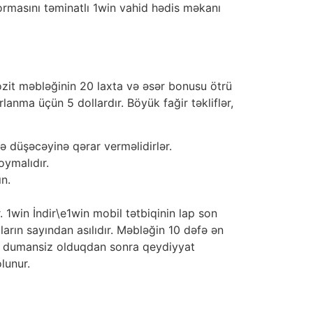
rmasını təminatlı 1win vahid hədis məkanı
ozit məbləğinin 20 laxta və əsər bonusu ötrü
anma üçün 5 dollardır. Böyük fağir təkliflər,
 düşəcəyinə qərar verməlidirlər.
ymalıdır.
n.
 1win İndir\e1win mobil tətbiqinin lap son
ların sayından asılıdır. Məbləğin 10 dəfə ən
duğu dumansiz olduqdan sonra qeydiyyat
lunur.