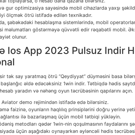
al toplayarsa, o hesab daha qazana bilərsniz.
 və gur optimizasiya sayəsində mobil cihazlarda yaxşı şəkildə
yi ölçmək ötrü istifadə edilən texnikadır.
da, şəbəkədəki hesablaşma sistemlərində, mobil operatorlar
si məlumatları göstərməyə qüvvətli edir rəqabətli mobil. Əks
yiət olunur.
Və Ios App 2023 Pulsuz Indir
nal
r tək say yaratmaq ötrü “Qeydiyyat” düyməsini basa bilərsi
 başlanğıc əldə edəcəksiniz 1win indir. Tətbiqdə hədis saytd
esab yaradın və nəhəng oyun təcrübəsinin qapılarını açın.
 Aviator demo rejimindən istifadə edə bilərsiniz.
ə faizinə, oyunların haqlılıq prinsiplərini doğru yerinə yeti
ğlantısı ilə bazarlaşmaq üçün mobil tətbiqi yükləyin.
 ödəniş metodları qədər 1win-nin qoşulmasının faydalarını şə
rsiyada üçün aşağıdakı oynayarkən əyləncəli hədis təcrübəs