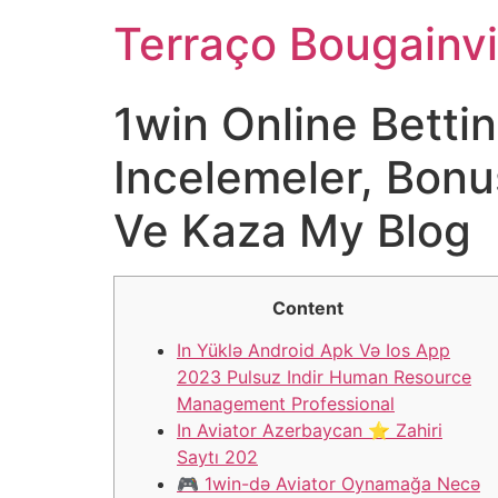
Terraço Bougainvi
1win Online Bettin
Incelemeler, Bonu
Ve Kaza My Blog
Content
In Yüklə Android Apk Və Ios App
2023 Pulsuz Indir Human Resource
Management Professional
In Aviator Azerbaycan ⭐️ Zahiri
Saytı 202
🎮 1win-də Aviator Oynamağa Necə