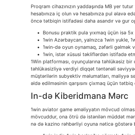
Proqram cihazınızın yaddaşında MB yer tutur və 
hesabınıza iç olun və hesabınıza pul əlavə edə b
öncə tətbiqin istifadəsi daha asandır və gur o
Bonusu praktik pula yıxmaq üçün isə 5x dö
1win Azərbaycan, yalnızca 1win yukle, 1wi
1win-də oyun oynamaq, zəfərli gəlmək və
1win, istər xüsusi təkliflərdən istifadə
1Win platforması, oyunçularına təhlükəsiz bir
təhlükəsizliyə verdiyi diqqət təntənəli səviyy
müştərilərin subyektiv məlumatları, maliyyə sə
əldə edilməsinin qarşısını çixmaq üçün tətbiq 
In-də Kiberidmana Mərc
1win aviator game əməliyyatın mövcud olması
mövcuddur, ona ötrü də istənilən müddət mər
nə də kazino rəhbərliyi oyuna nəticə göstərə 