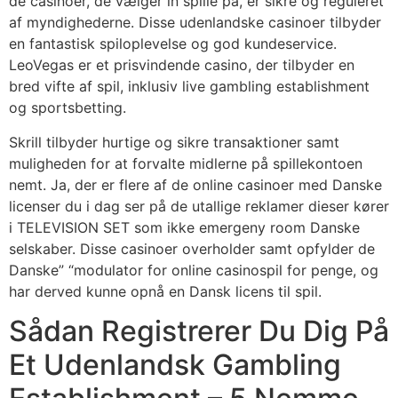
de casinoer, de vælger in spille på, er sikre og reguleret
af myndighederne. Disse udenlandske casinoer tilbyder
en fantastisk spiloplevelse og god kundeservice.
LeoVegas er et prisvindende casino, der tilbyder en
bred vifte af spil, inklusiv live gambling establishment
og sportsbetting.
Skrill tilbyder hurtige og sikre transaktioner samt
muligheden for at forvalte midlerne på spillekontoen
nemt. Ja, der er flere af de online casinoer med Danske
licenser du i dag ser på de utallige reklamer dieser kører
i TELEVISION SET som ikke emergeny room Danske
selskaber. Disse casinoer overholder samt opfylder de
Danske” “modulator for online casinospil for penge, og
har derved kunne opnå en Dansk licens til spil.
Sådan Registrerer Du Dig På
Et Udenlandsk Gambling