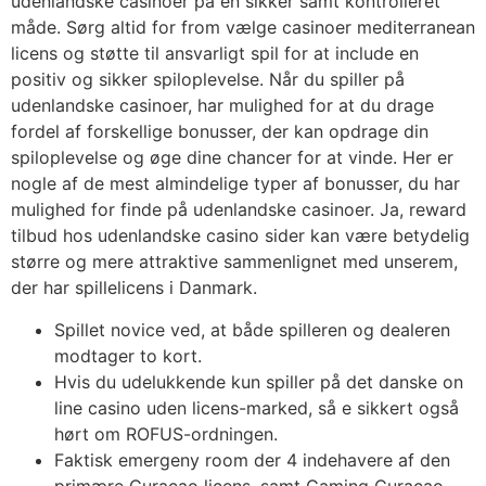
udenlandske casinoer på en sikker samt kontrolleret
måde. Sørg altid for from vælge casinoer mediterranean
licens og støtte til ansvarligt spil for at include en
positiv og sikker spiloplevelse. Når du spiller på
udenlandske casinoer, har mulighed for at du drage
fordel af forskellige bonusser, der kan opdrage din
spiloplevelse og øge dine chancer for at vinde. Her er
nogle af de mest almindelige typer af bonusser, du har
mulighed for finde på udenlandske casinoer. Ja, reward
tilbud hos udenlandske casino sider kan være betydelig
større og mere attraktive sammenlignet med unserem,
der har spillelicens i Danmark.
Spillet novice ved, at både spilleren og dealeren
modtager to kort.
Hvis du udelukkende kun spiller på det danske on
line casino uden licens-marked, så e sikkert også
hørt om ROFUS-ordningen.
Faktisk emergeny room der 4 indehavere af den
primære Curacao licens, samt Gaming Curacao