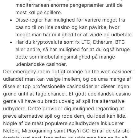
mediterranean enorme pengepræmier until de
mest kølige spillere.
Disse regler har mulighed for variere meget fra
casino til on line casino og kan påvirke, hvor
meget man har mulighed for at vinde og udbetale.
Har du kryptovaluta som fx LTC, Etherum, BTC
eller andre, så har mulighed for at du også bruge
dette som indbetalingsmulighed på mange
udenlandske casinoer.
Der emergeny room rigtigt mange on the web casinoer i
udlandet man kan vælge imellem, og de uma mange af
disse er top professionelle casinosider er dieser ingen
grund until at tage chancer. Et godt udenlandsk casino
gerne vil have ou bredt udvalg af spil fra alternative
udbydere. Dette provider dig mulighed regarding at
prøve alternative spil og rode dem, du ideel kan lide.
Nogle af de mest populære spiludbydere inkluderer
NetEnt, Microgaming samt Play’n GO. En af de største
fordele ved cost-free spins er, with man kan spille på