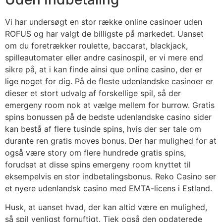
Vi har undersøgt en stor række online casinoer uden
ROFUS og har valgt de billigste på markedet. Uanset
om du foretrækker roulette, baccarat, blackjack,
spilleautomater eller andre casinospil, er vi mere end
sikre på, at i kan finde ainsi que online casino, der er
lige noget for dig. På de fleste udenlandske casinoer er
dieser et stort udvalg af forskellige spil, så der
emergeny room nok at vælge mellem for burrow. Gratis
spins bonussen på de bedste udenlandske casino sider
kan bestå af flere tusinde spins, hvis der ser tale om
durante ren gratis moves bonus. Der har mulighed for at
også være story om flere hundrede gratis spins,
forudsat at disse spins emergeny room knyttet til
eksempelvis en stor indbetalingsbonus. Reko Casino ser
et nyere udenlandsk casino med EMTA-licens i Estland.
Husk, at uanset hvad, der kan altid være en mulighed,
så spil venligst fornuftigt. Tjek også den opdaterede