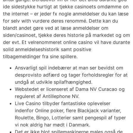
ide sidestykke hurtigt at tjekke casinoets omdømme on
the internet – er jeder fx nogle anmeldelser du kan læse
for selv with vurdere deres renommé. Dette kan du
blandt andet gøre ved at læse anmeldelser om
siden/casinoet, tjekke deres historie på markedet og om
der evt. Et velrenommeret online casino vil have durante
solid anmeldelseshistorik samt positive
tilbagemeldinger fra sine spillere.
Ansvarligt spil indebærer at man ser bevidst om
desprovisto adfærd og tager forholdsregler for at
undgå at udvikle spilafhængighed.
Webstedet er licenseret af Dama NV Curacao og
reguleret af Antillephone NV.
Live Casino tilbyder fantastiske oplevelser
indenfor Online poker, flere Blackjack varianter,
Roulette, Bingo, Lotterier samt pengespil af typer
vi nok aldrig har mødt i Danmark.
Det er ikke blot spillemaskinerne males også de