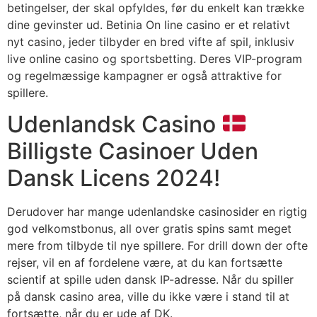
betingelser, der skal opfyldes, før du enkelt kan trække
dine gevinster ud. Betinia On line casino er et relativt
nyt casino, jeder tilbyder en bred vifte af spil, inklusiv
live online casino og sportsbetting. Deres VIP-program
og regelmæssige kampagner er også attraktive for
spillere.
Udenlandsk Casino
Billigste Casinoer Uden
Dansk Licens 2024!
Derudover har mange udenlandske casinosider en rigtig
god velkomstbonus, all over gratis spins samt meget
mere from tilbyde til nye spillere. For drill down der ofte
rejser, vil en af fordelene være, at du kan fortsætte
scientif at spille uden dansk IP-adresse. Når du spiller
på dansk casino area, ville du ikke være i stand til at
fortsætte, når du er ude af DK.