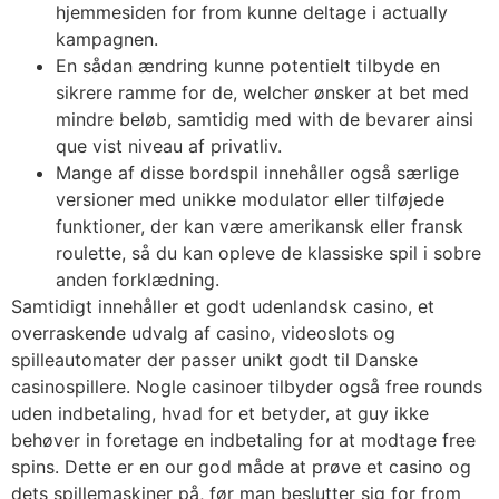
hjemmesiden for from kunne deltage i actually
kampagnen.
En sådan ændring kunne potentielt tilbyde en
sikrere ramme for de, welcher ønsker at bet med
mindre beløb, samtidig med with de bevarer ainsi
que vist niveau af privatliv.
Mange af disse bordspil innehåller også særlige
versioner med unikke modulator eller tilføjede
funktioner, der kan være amerikansk eller fransk
roulette, så du kan opleve de klassiske spil i sobre
anden forklædning.
Samtidigt innehåller et godt udenlandsk casino, et
overraskende udvalg af casino, videoslots og
spilleautomater der passer unikt godt til Danske
casinospillere. Nogle casinoer tilbyder også free rounds
uden indbetaling, hvad for et betyder, at guy ikke
behøver in foretage en indbetaling for at modtage free
spins. Dette er en our god måde at prøve et casino og
dets spillemaskiner på, før man beslutter sig for from