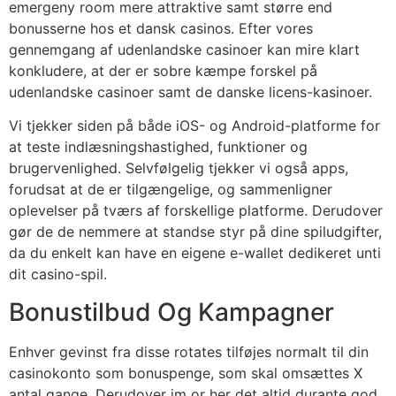
emergeny room mere attraktive samt større end
bonusserne hos et dansk casinos. Efter vores
gennemgang af udenlandske casinoer kan mire klart
konkludere, at der er sobre kæmpe forskel på
udenlandske casinoer samt de danske licens-kasinoer.
Vi tjekker siden på både iOS- og Android-platforme for
at teste indlæsningshastighed, funktioner og
brugervenlighed. Selvfølgelig tjekker vi også apps,
forudsat at de er tilgængelige, og sammenligner
oplevelser på tværs af forskellige platforme. Derudover
gør de de nemmere at standse styr på dine spiludgifter,
da du enkelt kan have en eigene e-wallet dedikeret unti
dit casino-spil.
Bonustilbud Og Kampagner
Enhver gevinst fra disse rotates tilføjes normalt til din
casinokonto som bonuspenge, som skal omsættes X
antal gange. Derudover im or her det altid durante god