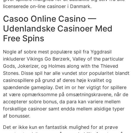
licenserede on-line casinoer i Danmark.
Casoo Online Casino —
Udenlandske Casinoer Med
Free Spins
Nogle af sobre mest populære spil fra Yggdrasil
inkluderer Vikings Go Berzerk, Valley of the particular
Gods, Jokerizer, og Holmes along with the Thieved
Stones. Disse spil har alle vundet stor popularitet blandt
casinospillere på grund af deres høje kvalitet og
spændende gameplay. Det im or her vigtigt for spillere
at være opmærksomme på omsætningskravene, når de
accepterer sobre bonus, da para kan variere mellem
forskellige casinoer samt endda mellem alsidige typer
af bonusser.
Det er ikke kun en fantastisk mulighed for at prøve