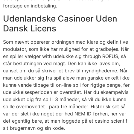
foretage en indbetaling.
Udenlandske Casinoer Uden
Dansk Licens
Som nævnt opererer ordningen med klare og definitive
modulator, som ikke har mulighed for at gradbøjes. Når
en spiller vælger with udelukke sig through ROFUS, så
står beslutningen ved magt. Den kan ikke laves om,
uanset om du så skriver et brev til myndighederne. Når
man udelukker sig fra spil aleve man ganske enkelt ikke
kunne vende tilbage til on-line spil for rigtige penge, før
udelukkelsesperioden er overstået. Har du eksempelvis
udelukket dig fra spil i 3 måneder, så vil du ikke kunne
spille overhovedet i para tre måneder. Historisk set så
var der slet ikke noget der hed NEM ID førhen, her var
det egentlig bare, at man loggede på et casino scientif
sit brugernavn og sin kode.