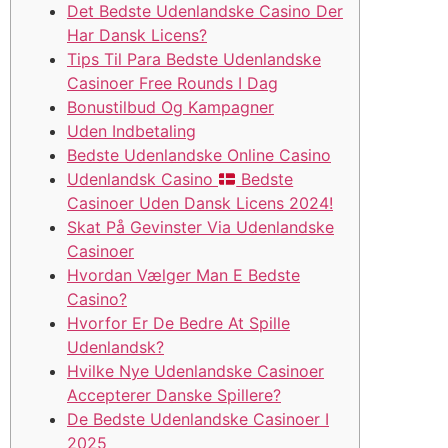
Det Bedste Udenlandske Casino Der
Har Dansk Licens?
Tips Til Para Bedste Udenlandske
Casinoer Free Rounds I Dag
Bonustilbud Og Kampagner
Uden Indbetaling
Bedste Udenlandske Online Casino
Udenlandsk Casino
Bedste
Casinoer Uden Dansk Licens 2024!
Skat På Gevinster Via Udenlandske
Casinoer
Hvordan Vælger Man E Bedste
Casino?
Hvorfor Er De Bedre At Spille
Udenlandsk?
Hvilke Nye Udenlandske Casinoer
Accepterer Danske Spillere?
De Bedste Udenlandske Casinoer I
2025