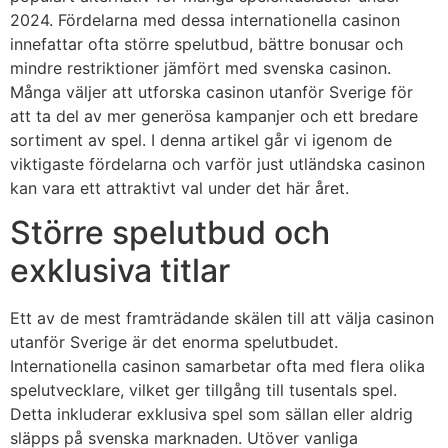
2024. Fördelarna med dessa internationella casinon
innefattar ofta större spelutbud, bättre bonusar och
mindre restriktioner jämfört med svenska casinon.
Många väljer att utforska casinon utanför Sverige för
att ta del av mer generösa kampanjer och ett bredare
sortiment av spel. I denna artikel går vi igenom de
viktigaste fördelarna och varför just utländska casinon
kan vara ett attraktivt val under det här året.
Större spelutbud och
exklusiva titlar
Ett av de mest framträdande skälen till att välja casinon
utanför Sverige är det enorma spelutbudet.
Internationella casinon samarbetar ofta med flera olika
spelutvecklare, vilket ger tillgång till tusentals spel.
Detta inkluderar exklusiva spel som sällan eller aldrig
släpps på svenska marknaden. Utöver vanliga