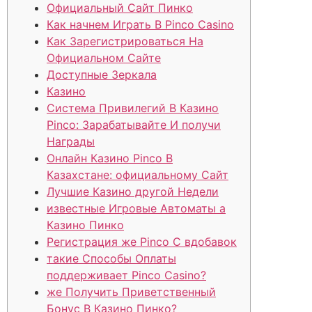
Официальный Сайт Пинко
Как начнем Играть В Pinco Casino
Как Зарегистрироваться На
Официальном Сайте
Доступные Зеркала
Казино
Система Привилегий В Казино
Pinco: Зарабатывайте И получи
Награды
Онлайн Казино Pinco В
Казахстане: официальному Сайт
Лучшие Казино другой Недели
известные Игровые Автоматы а
Казино Пинко
Регистрация же Pinco С вдобавок
такие Способы Оплаты
поддерживает Pinco Casino?
же Получить Приветственный
Бонус В Казино Пинко?