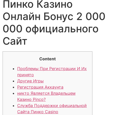
Пинко Казино
Онлайн Бонус 2 000
000 официального
Сайт
Content
Проблемы При Регистрации И Их
принято
Другие Игры
Регистрация Аккаунта
никто Является Владельцем
Казино Pinco?
Служба Поддержки официальной
Сайта Пинко Casino