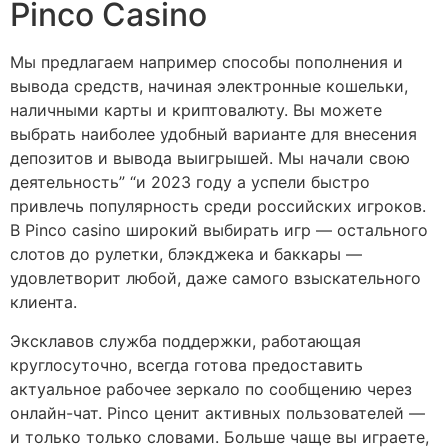
Pinco Casino
Мы предлагаем например способы пополнения и
вывода средств, начиная электронные кошельки,
наличными карты и криптовалюту. Вы можете
выбрать наиболее удобный варианте для внесения
депозитов и вывода выигрышей. Мы начали свою
деятельность” “и 2023 году а успели быстро
привлечь популярность среди российских игроков.
В Pinco casino широкий выбирать игр — остального
слотов до рулетки, блэкджека и баккары —
удовлетворит любой, даже самого взыскательного
клиента.
Эксклавов служба поддержки, работающая
круглосуточно, всегда готова предоставить
актуальное рабочее зеркало по сообщению через
онлайн-чат. Pinco ценит активных пользователей —
и только только словами. Больше чаще вы играете,