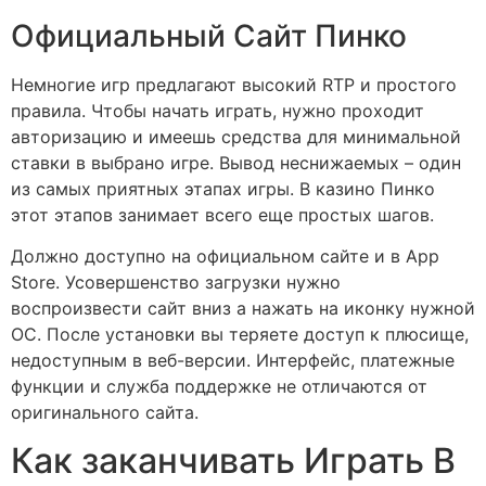
Официальный Сайт Пинко
Немногие игр предлагают высокий RTP и простого
правила. Чтобы начать играть, нужно проходит
авторизацию и имеешь средства для минимальной
ставки в выбрано игре. Вывод неснижаемых – один
из самых приятных этапах игры. В казино Пинко
этот этапов занимает всего еще простых шагов.
Должно доступно на официальном сайте и в App
Store. Усовершенство загрузки нужно
воспроизвести сайт вниз а нажать на иконку нужной
ОС. После установки вы теряете доступ к плюсище,
недоступным в веб-версии. Интерфейс, платежные
функции и служба поддержке не отличаются от
оригинального сайта.
Как заканчивать Играть В