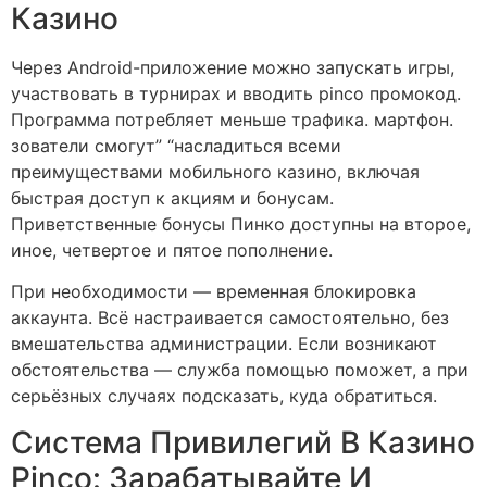
Казино
Через Android-приложение можно запускать игры,
участвовать в турнирах и вводить pinco промокод.
Программа потребляет меньше трафика. мартфон.
зователи смогут” “насладиться всеми
преимуществами мобильного казино, включая
быстрая доступ к акциям и бонусам.
Приветственные бонусы Пинко доступны на второе,
иное, четвертое и пятое пополнение.
При необходимости — временная блокировка
аккаунта. Всё настраивается самостоятельно, без
вмешательства администрации. Если возникают
обстоятельства — служба помощью поможет, а при
серьёзных случаях подсказать, куда обратиться.
Система Привилегий В Казино
Pinco: Зарабатывайте И