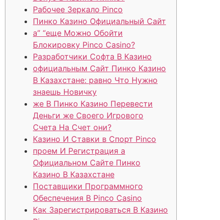
Рабочее Зеркало Pinco
Пинко Казино Официальный Сайт
а” “еще Можно Обойти
Блокировку Pinco Casino?
Разработчики Софта В Казино
официальным Сайт Пинко Казино
В Казахстане: равно Что Нужно
знаешь Новичку
же В Пинко Казино Перевести
Деньги же Своего Игрового
Счета На Счет они?
Казино И Ставки в Спорт Pinco
проем И Регистрация а
Официальном Сайте Пинко
Казино В Казахстане
Поставщики Программного
Обеспечения В Pinco Casino
Как Зарегистрироваться В Казино