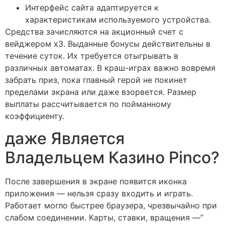
Интерфейс сайта адаптируется к
характеристикам используемого устройства.
Средства зачисляются на акционный счет с
вейджером x3. Выданные бонусы действительны в
течение суток. Их требуется отыгрывать в
различных автоматах. В краш-играх важно вовремя
забрать приз, пока главный герой не покинет
пределами экрана или даже взорвется. Размер
выплаты рассчитывается по пойманному
коэффициенту.
даже Является
Владельцем Казино Pinco?
После завершения в экране появится иконка
приложения — нельзя сразу входить и играть.
Работает могло быстрее браузера, чрезвычайно при
слабом соединении. Карты, ставки, вращения —”