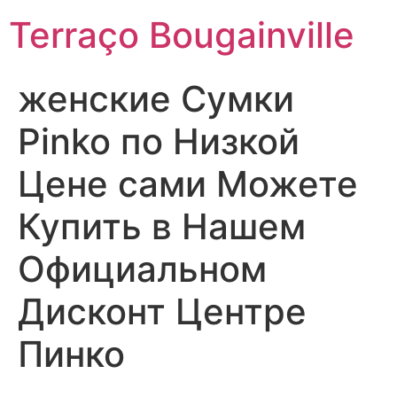
Terraço Bougainville
женские Сумки
Pinko по Низкой
Цене сами Можете
Купить в Нашем
Официальном
Дисконт Центре
Пинко